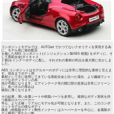
コンポジットモデルでは、AUTOart でかつてないクオリティを実現する為
に、モデル用に独自配合
を施したABS コンポジット(インジェクション製ABS 樹脂) をボディに、そ
して亜鉛合金(ダイキャス
ト製)をインナーボディに配し、それぞれの素材の利点を最大限に生かしま
した。
ABS コンポジットはモデルカーのボディには非常に理想的な素材と言えま
す。現在までボディ用
素材として主に使用してきている亜鉛合金と比べた場合、より繊細でシャ
ープなボディラインの再
現が可能になります。エアインテーク等の開口部の造形は非常にクリーン
に、各パネルの厚みは
格段に薄くなります。
その結果、薄い金属シートや樹脂パーツを多用し、複雑なボディ形状を持
つ最新のスーパーカー
等も、より正確・リアルにモデル化が可能となります。また、このコンポ
ジットモデルの様なボディ
構造（樹脂製ボディ＋剛性インナー）はスーパーカーを中心に、金属製ボ
ディ構造に変わり一般