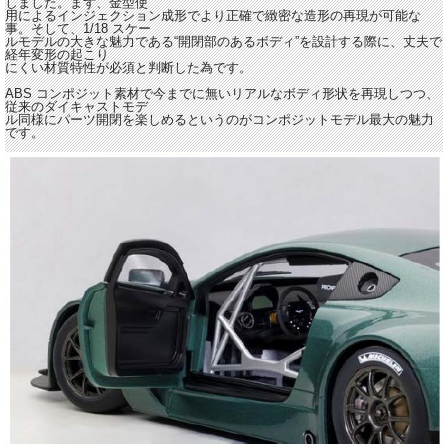
しました。まず、金型使
用によるインジェクション成形でより正確で緻密な造形の再現が可能な
事。そして、1/18 スケー
ルモデルの大きな魅力である“開閉部のあるボディ”を設計する際に、丈夫で
経年変形の起こり
にくい材質特性が必須と判断した為です。
ABS コンポジット素材で今までに無いリアルなボディ形状を再現しつつ、
従来のダイキャストモデ
ル同様にパーツ開閉を楽しめるというのがコンポジットモデル最大の魅力
です。