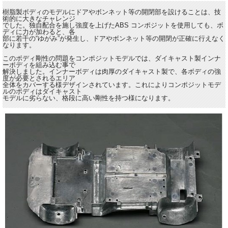
樹脂製ボディのモデルにドアやボンネット等の開閉部を設けることは、技
術的に大きなチャレンジ
でした。独自配合を施し強度を上げたABS コンポジットを使用しても、ボ
ディに力が加わると、各
部に若干の“ゆがみ”が発生し、ドアやボンネット等の開閉が正確に行えなく
なります。
このボディ剛性の問題をコンポジットモデルでは、ダイキャスト製インナ
ーボディを組み込む事で
解決しました。インナーボディは肉厚のダイキャスト製で、各ボディの強
度が必要とされるエリア
全体をカバーする様デザインされています。これによりコンポジットモデ
ルのボディはダイキャスト
モデルに劣らない、格段に高い剛性を持つ様になります。