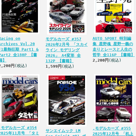
Racing on
AUTO SPORT 特別編
モデルカーズ #357
Archives Vol.20
集 星野魂 星野一義の
2026年2月号 「スカイ
F1最熱狂期 Part1 &
走りとレースと人生の
ライン モデリング
Part2 全180P 【書
哲学 全116P 【書籍】
2026」 A4変形 全
籍】
2,200円
(税込)
132P 【書籍】
2,200円
(税込)
1,599円
(税込)
,モデルカーズ #354
,モデルカーズ #355
サンエイムック LM
2025年11月号 「タミ
2025年12月号 「机上