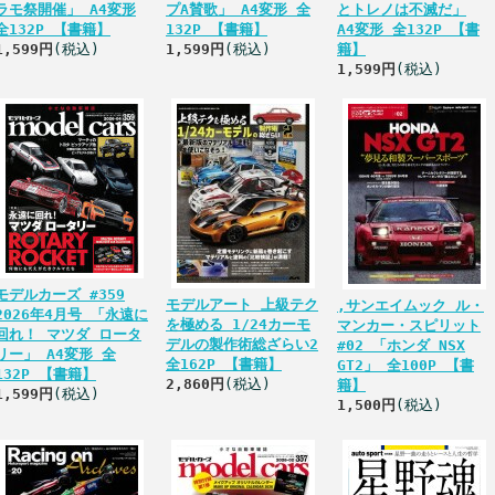
ラモ祭開催」 A4変形
プA賛歌」 A4変形 全
とトレノは不滅だ」
全132P 【書籍】
132P 【書籍】
A4変形 全132P 【書
1,599円
(税込)
1,599円
(税込)
籍】
1,599円
(税込)
モデルカーズ #359
モデルアート 上級テク
,サンエイムック ル・
2026年4月号 「永遠に
を極める 1/24カーモ
マンカー・スピリット
回れ！ マツダ ロータ
デルの製作術総ざらい2
#02 「ホンダ NSX
リー」 A4変形 全
全162P 【書籍】
GT2」 全100P 【書
132P 【書籍】
2,860円
(税込)
籍】
1,599円
(税込)
1,500円
(税込)