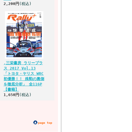
2,200円
(税込)
,三栄書房 ラリープラ
ス 2017 Vol.13
「トヨタ・ヤリス WRC
初優勝！！ 殊勲の裏側
を徹底分析」 全116P
【書籍】
1,650円
(税込)
page top