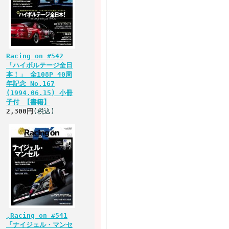
Racing on #542
「ハイボルテージ全日
本！」 全108P 40周
年記念 No.167
(1994.06.15) 小冊
子付 【書籍】
2,300円
(税込)
,Racing on #541
「ナイジェル・マンセ