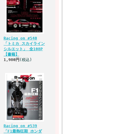
Racing on #540
「トミカ スカイライン
シルエット」 全108P
【書籍】
1,980円
(税込)
Racing on #539
「F1最熱狂期 ホンダ