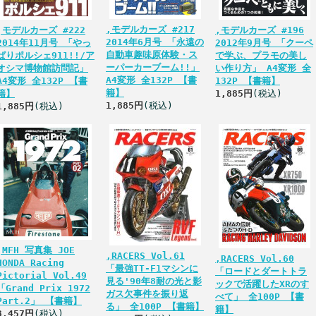
,モデルカーズ #217
,モデルカーズ #222
,モデルカーズ #196
2014年6月号 「永遠の
2014年11月号 「やっ
2012年9月号 「クーペ
自動車趣味原体験・ス
ぱりポルシェ911!!/ア
で学ぶ、プラモの美し
ーパーカーブーム!!」
オシマ博物館訪問記」
い作り方」 A4変形 全
A4変形 全132P 【書
A4変形 全132P 【書
132P 【書籍】
籍】
籍】
1,885円
(税込)
1,885円
(税込)
1,885円
(税込)
,MFH 写真集 JOE
,RACERS Vol.61
,RACERS Vol.60
HONDA Racing
「最強TT-F1マシンに
「ロードとダートトラ
Pictorial Vol.49
見る'90年8耐の光と影
ックで活躍したXRのす
「Grand Prix 1972
ガス欠事件を振り返
べて」 全100P 【書
Part.2」 【書籍】
る」 全100P 【書籍】
籍】
3,457円
(税込)