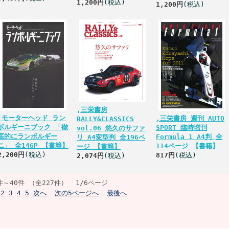
1,200円
(税込)
1,200円
(税込)
,三栄書房
,モーターヘッド ラン
,三栄書房 週刊 AUTO
RALLY&CLASSICS
ボルギーニブック 「徹
SPORT 臨時増刊
vol.06 悠久のサファ
底的にランボルギー
Formula 1 A4判 全
リ A4変型判 全196ペ
ニ」 全146P 【書籍】
114ページ 【書籍】
ージ 【書籍】
2,200円
(税込)
817円
(税込)
2,074円
(税込)
件～40件 （全227件） 1/6ページ
2
3
4
5
次へ
次の5ページへ
最後へ