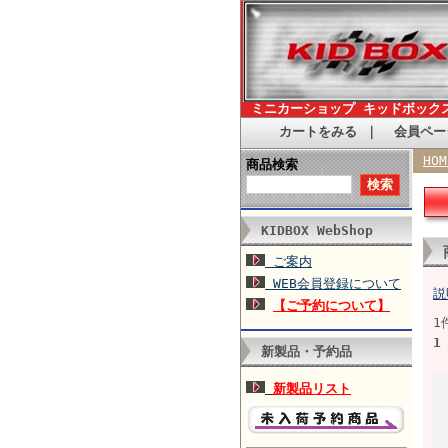
ミニカーショップ キッドボック
カートをみる
｜
会員ペー
HOM
商品検索
KIDBOX WebShop
ご案内
WEB会員登録について
説
【ご予約について】
1
1
新製品・予約品
新製品リスト