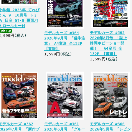
小学館 2026年 てれび
くん 9・10月号 トミ
カ 日産 GT-R 覆面パ
トロールカー付
モデルカーズ #363
モデルカーズ #364
2,090円
(税込)
2026年8月号 「誌上
2026年9月号 「猛牛注
静岡ホビーショー開
意」 A4変形 全132P
催！」 A4変形 全
【書籍】
132P 【書籍】
1,599円
(税込)
1,599円
(税込)
モデルカーズ #362
モデルカーズ #361
モデルカーズ #360
2026年7月号 「新作プ
2026年6月号 「グルー
2026年5月号 「レビン