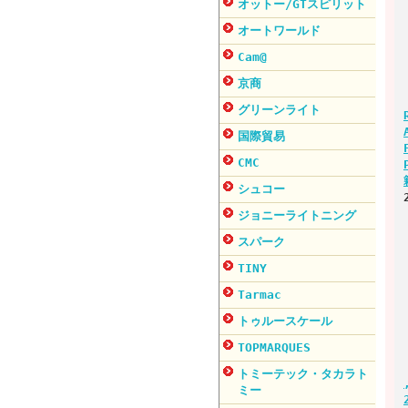
オットー/GTスピリット
オートワールド
Cam@
京商
グリーンライト
国際貿易
CMC
シュコー
ジョニーライトニング
スパーク
TINY
Tarmac
トゥルースケール
TOPMARQUES
トミーテック・タカラト
ミー