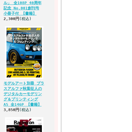
ル」 全108P 40周年
記念 No.001創刊号
小冊子付 【書籍】
2,300円
(税込)
モデルアート別冊 プラ
スアルファ秋葉征人の
デジタルカーモデリン
グ＆プリンティング
A5 全146P 【書籍】
3,850円
(税込)