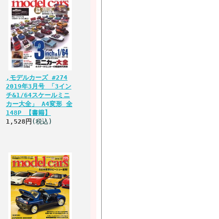
,モデルカーズ #274
2019年3月号 「3イン
チ&1/64スケールミニ
カー大全」 A4変形 全
148P 【書籍】
1,528円
(税込)