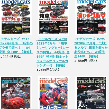
,モデルカーズ #316
,モデルカーズ #295
,モデルカーズ #298
2022年9月号 「昭和の
2020年12月号 「演じ
2021年3月号 「箱車
プラモで遊べ！」 A4
るクルマ 銀幕を飾った
(ツーリングカー)レー
変形 全140P 【書籍】
名役車たち」 A4変形
スの興奮」 A4変形 全
1,550円
(税込)
全140P 【書籍】
140P 特別付録ホット
1,550円
(税込)
ウィールオリジナルカ
レンダー付 【書籍】
1,550円
(税込)