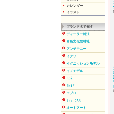
カレンダー
イラスト
ブランド名で探す
ディーラー特注
青島文化教材社
アンチモニー
イクソ
イグニッションモデル
イノモデル
hpi
ENIF
エブロ
Era CAR
オートアート