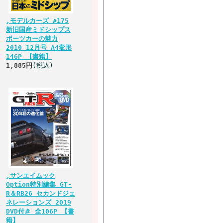
,モデルカーズ #175
新旧国産ミドシップス
ポーツカーの魅力
2010 12月号 A4変形
146P 【書籍】
1,885円
(税込)
,サンエイムック
Option特別編集 GT-
R＆RB26 セカンドジェ
ネレーションズ 2019
DVD付き 全106P 【書
籍】