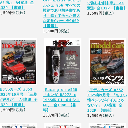
Car Spirit #01 ポ
ヤと私」 A4変形 全
で楽しむ劇中車」 A4
ルシェ 956 すべての
132P 【書籍】
変形 全132P 【書籍】
模範であり教科書であ
1,599円
(税込)
1,599円
(税込)
り「壁」であった偉大
な定番Cカー 全100P
【書籍】
1,500円
(税込)
モデルカーズ #353
,Racing on #538
,モデルカーズ #352
2025年10月号 「三菱
「ホンダ RA272 x
2025年9月号 「ちょい
が好きだ」 A4変形 全
1965年 F1 メキシコ
懐ベンツがイイんじゃ
132P 【書籍】
GP」 全108P 【書
ない？」 A4変形 全
1,599円
(税込)
籍】
132P 【書籍】
1,870円
(税込)
1,599円
(税込)