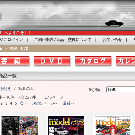
ス へようこそ！！
ジにログイン
｜
ご利用案内/返品・交換について
｜
お問い合せ
｜
E
> 書籍・DVD
商品一覧
明付き
/ 写真のみ
並び順：
件～40件 （全227件） 1/6ページ
2
3
4
5
次へ
次の5ページへ
最後へ