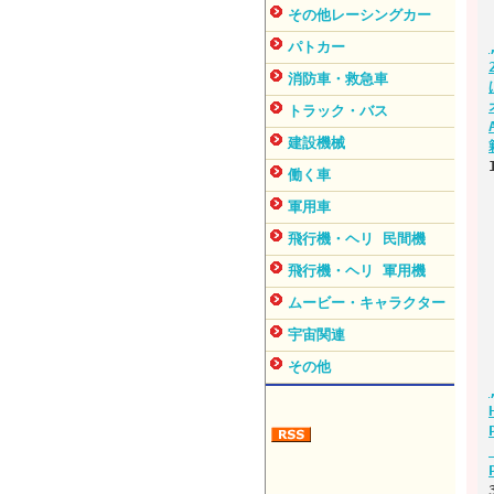
その他レーシングカー
パトカー
消防車・救急車
トラック・バス
建設機械
働く車
軍用車
飛行機・ヘリ 民間機
飛行機・ヘリ 軍用機
ムービー・キャラクター
宇宙関連
その他