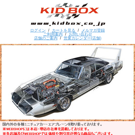
ログイン
/
カートを見る
/
メルマガ登録
ご利用案内
/
お問い合わせ
店舗のご案内
/
営業カレンダー(店舗)