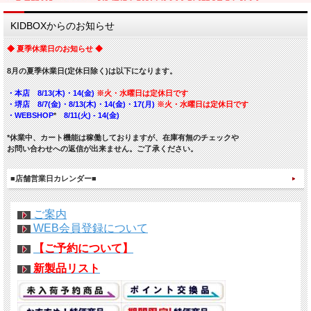
KIDBOXからのお知らせ
◆ 夏季休業日のお知らせ ◆
8月の夏季休業日(定休日除く)は以下になります。
・本店 8/13(木)・14(金)
※火・水曜日は定休日です
・堺店 8/7(金)・8/13(木)・14(金)・17(月)
※火・水曜日は定休日です
・WEBSHOP
*
8/11(火) - 14(金)
*休業中、カート機能は稼働しておりますが、在庫有無のチェックや
お問い合わせへの返信が出来ません。ご了承ください。
■店舗営業日カレンダー■
ご案内
WEB会員登録について
【ご予約について】
新製品リスト