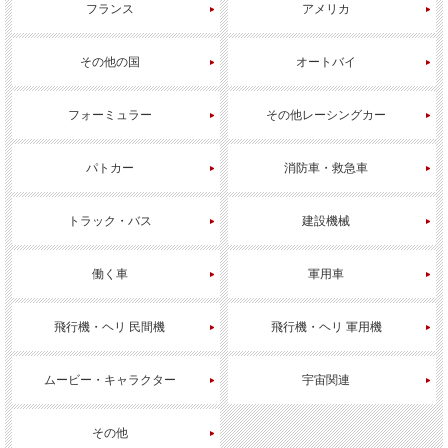
フランス
アメリカ
その他の国
オートバイ
フォーミュラー
その他レーシングカー
パトカー
消防車・救急車
トラック・バス
建設機械
働く車
軍用車
飛行機・ヘリ 民間機
飛行機・ヘリ 軍用機
ムービー・キャラクター
宇宙関連
その他