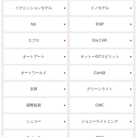
イグニッションモデル
イノモデル
hpi
ENIF
エブロ
Era CAR
オートアート
オットー/GTスピリット
オートワールド
Cam@
京商
グリーンライト
国際貿易
CMC
シュコー
ジョニーライトニング