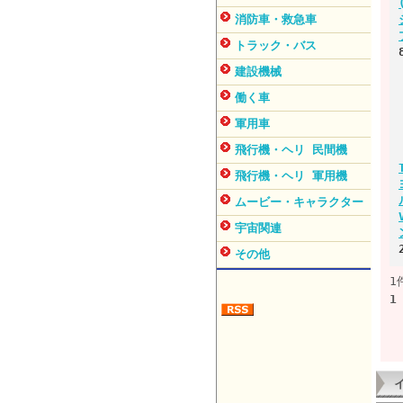
消防車・救急車
トラック・バス
建設機械
働く車
軍用車
飛行機・ヘリ 民間機
飛行機・ヘリ 軍用機
ムービー・キャラクター
宇宙関連
その他
1
1