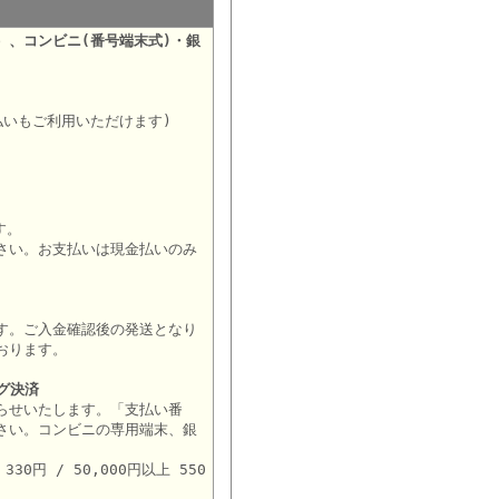
）、コンビニ(番号端末式)・銀
。
払いもご利用いただけます)
す。
さい。お支払いは現金払いのみ
す。ご入金確認後の発送となり
おります。
グ決済
らせいたします。「支払い番
さい。コンビニの専用端末、銀
。
30円 / 50,000円以上 550