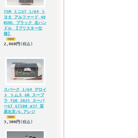
TSM ミニGT 1/64 ト
ヨタ アルファード 40
KUHL ブラック 左ハン
ドル 【ブリスター仕
様】
2,860円
(税込)
スパーク 1/64 デロイ
ト トムス GR スープ
ラ TGR 2025 スーパ
ーGT GT500 #37 笹
原右京/G.アレジ
3,300円
(税込)