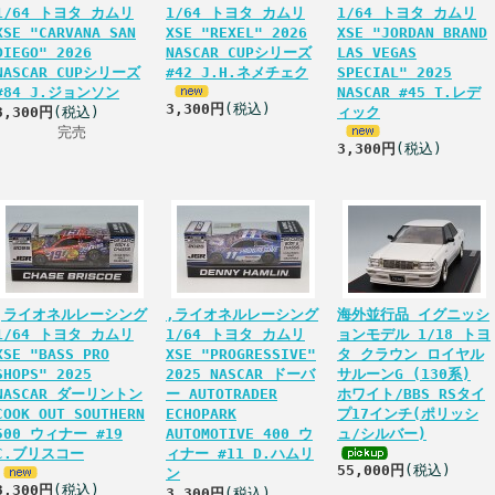
1/64 トヨタ カムリ
1/64 トヨタ カムリ
1/64 トヨタ カムリ
XSE "CARVANA SAN
XSE "REXEL" 2026
XSE "JORDAN BRAND
DIEGO" 2026
NASCAR CUPシリーズ
LAS VEGAS
NASCAR CUPシリーズ
#42 J.H.ネメチェク
SPECIAL" 2025
#84 J.ジョンソン
NASCAR #45 T.レデ
3,300円
(税込)
3,300円
(税込)
ィック
完売
3,300円
(税込)
,ライオネルレーシング
,ライオネルレーシング
海外並行品 イグニッシ
1/64 トヨタ カムリ
1/64 トヨタ カムリ
ョンモデル 1/18 トヨ
XSE "BASS PRO
XSE "PROGRESSIVE"
タ クラウン ロイヤル
SHOPS" 2025
2025 NASCAR ドーバ
サルーンG (130系)
NASCAR ダーリントン
ー AUTOTRADER
ホワイト/BBS RSタイ
COOK OUT SOUTHERN
ECHOPARK
プ17インチ(ポリッシ
500 ウィナー #19
AUTOMOTIVE 400 ウ
ュ/シルバー)
C.ブリスコー
ィナー #11 D.ハムリ
55,000円
(税込)
ン
3,300円
(税込)
3,300円
(税込)