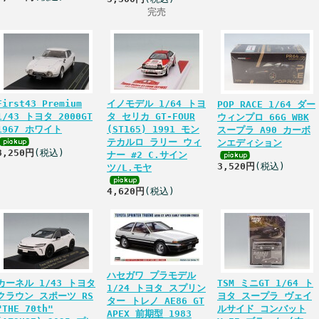
完売
First43 Premium
イノモデル 1/64 トヨ
POP RACE 1/64 ダー
1/43 トヨタ 2000GT
タ セリカ GT-FOUR
ウィンプロ 66G WBK
1967 ホワイト
(ST165) 1991 モン
スープラ A90 カーボ
テカルロ ラリー ウィ
ンエディション
8,250円
(税込)
ナー #2 C.サイン
3,520円
(税込)
ツ/L.モヤ
4,620円
(税込)
ハセガワ プラモデル
カーネル 1/43 トヨタ
TSM ミニGT 1/64 ト
1/24 トヨタ スプリン
クラウン スポーツ RS
ヨタ スープラ ヴェイ
ター トレノ AE86 GT
"THE 70th"
ルサイド コンバット
APEX 前期型 1983