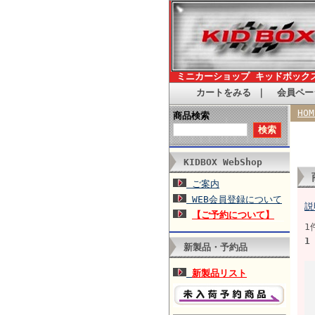
ミニカーショップ キッドボック
カートをみる
｜
会員ペー
HOM
商品検索
KIDBOX WebShop
ご案内
WEB会員登録について
説
【ご予約について】
1
1
新製品・予約品
新製品リスト