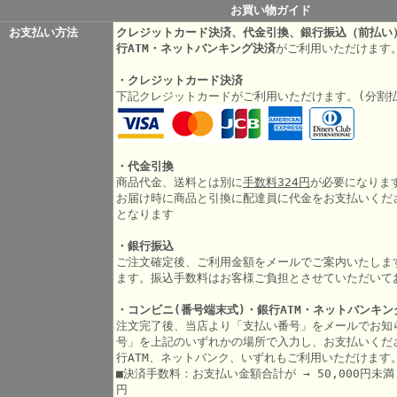
お買い物ガイド
お支払い方法
クレジットカード決済、代金引換、銀行振込（前払い
行ATM・ネットバンキング決済
がご利用いただけます
・クレジットカード決済
下記クレジットカードがご利用いただけます。(分割
・代金引換
商品代金、送料とは別に
手数料324円
が必要になりま
お届け時に商品と引換に配達員に代金をお支払いくだ
となります
・銀行振込
ご注文確定後、ご利用金額をメールでご案内いたしま
ます。振込手数料はお客様ご負担とさせていただいて
・コンビニ(番号端末式)・銀行ATM・ネットバンキン
注文完了後、当店より「支払い番号」をメールでお知
号」を上記のいずれかの場所で入力し、お支払いくだ
行ATM、ネットバンク、いずれもご利用いただけます
■決済手数料：お支払い金額合計が → 50,000円未満 3
円