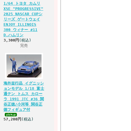
1/64 トヨタ カムリ
XSE "PROGRESSIVE"
2025 NASCAR CUPシ
リーズ ゲートウェイ
ENJOY ILLINOIS
300 ウィナー #11
D.ハムリン
3,300円
(税込)
完売
海外並行品 イグニッシ
ョンモデル 1/18 富士
通テン トムス カロー
ラ 1991 JTC #36 関
谷正徳/小河等 関谷正
徳フィギュア付
57,200円
(税込)