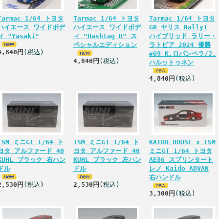
Tarmac 1/64 トヨタ
Tarmac 1/64 トヨタ
Tarmac 1/64 トヨタ
ハイエース ワイドボデ
ハイエース ワイドボデ
GR ヤリス Rally1
ィ "Yasaki"
ィ "Hashtag B" ス
ハイブリッド ラリー・
ペシャルエディション
ラトビア 2024 優勝
4,840円
(税込)
#69 K.ロバンペラ/J.
4,840円
(税込)
ハルットゥネン
4,840円
(税込)
TSM ミニGT 1/64 ト
TSM ミニGT 1/64 ト
KAIDO HOUSE x TSM
ヨタ アルファード 40
ヨタ アルファード 40
ミニGT 1/64 トヨタ
KUHL ブラック 右ハン
KUHL ブラック 左ハン
AE86 スプリンタート
ドル
ドル
レノ Kaido ADVAN
右ハンドル
2,530円
(税込)
2,530円
(税込)
3,300円
(税込)