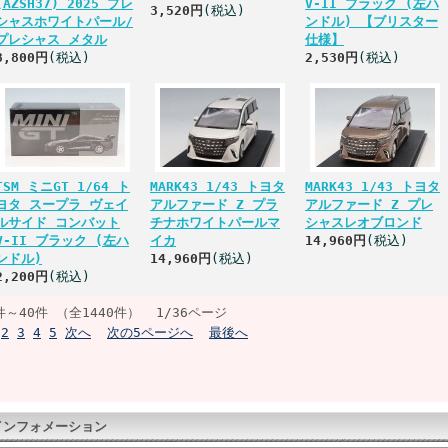
(AZSH37) 2025 プレ
V-II ブラック (左ハ
3,520円
(税込)
シャスホワイトパール/
ンドル) 【ブリスター
プレシャス メタル
仕様】
8,800円
(税込)
2,530円
(税込)
TSM ミニGT 1/64 ト
MARK43 1/43 トヨタ
MARK43 1/43 トヨタ
ヨタ スープラ ヴェイ
アルファード Z プラ
アルファード Z プレ
ルサイド コンバット
チナホワイトパールマ
シャスレオブロンド
V-II ブラック (左ハ
イカ
14,960円
(税込)
ンドル)
14,960円
(税込)
2,200円
(税込)
件～40件 （全1440件） 1/36ページ
2
3
4
5
次へ
次の5ページへ
最後へ
インフォメーション