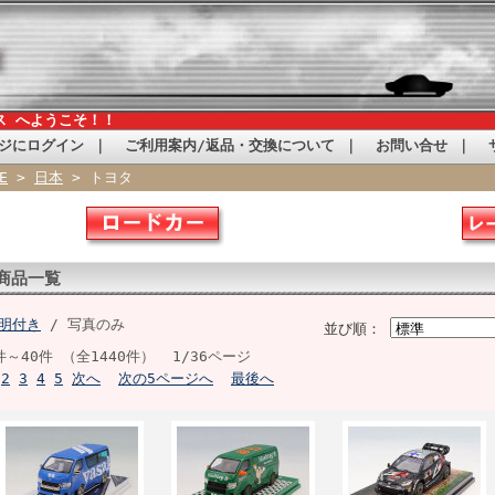
ス へようこそ！！
ジにログイン
｜
ご利用案内/返品・交換について
｜
お問い合せ
｜
E
>
日本
> トヨタ
商品一覧
明付き
/ 写真のみ
並び順：
件～40件 （全1440件） 1/36ページ
2
3
4
5
次へ
次の5ページへ
最後へ