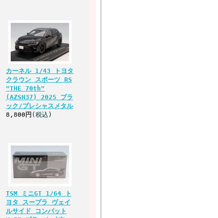
カーネル 1/43 トヨタ
クラウン スポーツ RS
"THE 70th"
(AZSH37) 2025 ブラ
ック/プレシャスメタル
8,800円
(税込)
TSM ミニGT 1/64 ト
ヨタ スープラ ヴェイ
ルサイド コンバット