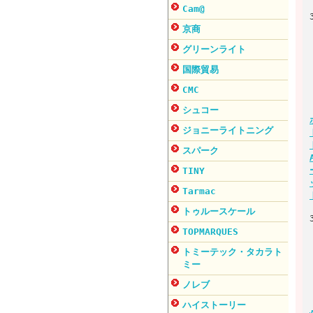
Cam@
京商
グリーンライト
国際貿易
CMC
シュコー
ジョニーライトニング
スパーク
TINY
Tarmac
トゥルースケール
TOPMARQUES
トミーテック・タカラト
ミー
ノレブ
ハイストーリー