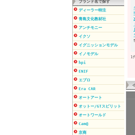
ブランド名で探す
ディーラー特注
青島文化教材社
アンチモニー
イクソ
イグニッションモデル
イノモデル
1
hpi
ENIF
エブロ
Era CAR
オートアート
オットー/GTスピリット
オートワールド
Cam@
京商