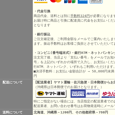
・代金引換
商品代金、送料とは別に
手数料324円
が必要になりま
お届け時に商品と引換に配達員に代金をお支払いくだ
となります
・銀行振込
ご注文確定後、ご利用金額をメールでご案内いたしま
ます。振込手数料はお客様ご負担とさせていただいて
・コンビニ(番号端末式)・銀行ATM・ネットバンキン
注文完了後、当店より「支払い番号」をメールでお知
号」を上記のいずれかの場所で入力し、お支払いくだ
行ATM、ネットバンク、いずれもご利用いただけます
■決済手数料：お支払い金額合計が → 50,000円未満 3
円
配送について
【配送業者】ヤマト運輸・佐川急便・日本郵便からお
（沖縄県は日本郵便でのお届けとなります。）
特にご指定がない場合には、当店指定の配送業者での
配送業者、お問い合わせ番号はお荷物発送時にメール
送料について
北海道、沖縄県－1200円、その他都府県－780円