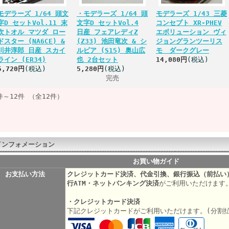
モデラーズ 1/64 頭文
・モデラーズ 1/64 頭
モデラーズ 1/43 三菱
字D セットVol.11 末
文字D セットVol.4
コンセプト XR-PHEV
次トオル マツダ ロー
日産 フェアレディZ
エボリューション ヴィ
ドスター (NA6CE) &
(Z33) 池田竜次 & シ
ジョングランツーリス
川井淳郎 日産 スカイ
ルビア (S15) 奥山広
モ ダークグレー
ライン (ER34)
也 2台セット
14,080円
(税込)
5,720円
(税込)
5,280円
(税込)
完売
件～12件 （全12件）
インフォメーション
お買い物ガイド
お支払い方法
クレジットカード決済、代金引換、銀行振込（前払い
行ATM・ネットバンキング決済
がご利用いただけます
・クレジットカード決済
下記クレジットカードがご利用いただけます。(分割