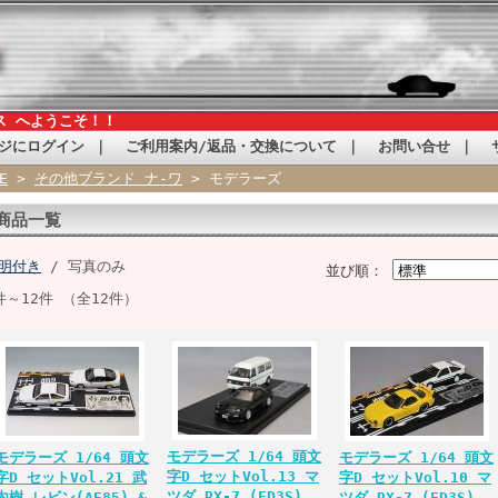
ス へようこそ！！
ジにログイン
｜
ご利用案内/返品・交換について
｜
お問い合せ
｜
E
>
その他ブランド ナ-ワ
> モデラーズ
商品一覧
明付き
/ 写真のみ
並び順：
件～12件 （全12件）
モデラーズ 1/64 頭文
モデラーズ 1/64 頭文
モデラーズ 1/64 頭文
字D セットVol.13 マ
字D セットVol.21 武
字D セットVol.10 マ
ツダ RX-7 (FD3S)
内樹 レビン(AE85) &
ツダ RX-7 (FD3S)