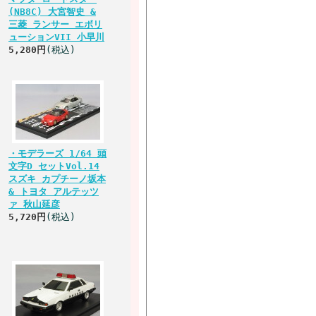
(NB8C) 大宮智史 &
三菱 ランサー エボリ
ューションVII 小早川
5,280円
(税込)
・モデラーズ 1/64 頭
文字D セットVol.14
スズキ カプチーノ坂本
& トヨタ アルテッツ
ァ 秋山延彦
5,720円
(税込)