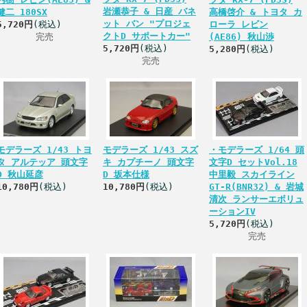
岩瀬恭子 & 日産 バネ
健二 180SX
高橋啓介 & トヨタ カ
ット バン "プロジェ
5,720円
(税込)
ローラ レビン
クトD サポートカー"
完売
(AE86) 秋山渉
5,720円
(税込)
5,280円
(税込)
完売
モデラーズ 1/43 トヨ
モデラーズ 1/43 スズ
・モデラーズ 1/64 頭
タ アルテッア 頭文字
キ カプチーノ 頭文字
文字D セットVol.18
D 秋山延彦
D 坂本仕様
中里毅 スカイライン
10,780円
(税込)
10,780円
(税込)
GT-R(BNR32) & 岩城
清次 ランサーエボリュ
ーションIV
5,720円
(税込)
完売