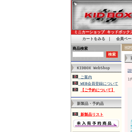
ミニカーショップ キッドボック
カートをみる
｜
会員ペー
HOM
商品検索
KIDBOX WebShop
説
ご案内
1
WEB会員登録について
【ご予約について】
新製品・予約品
新製品リスト