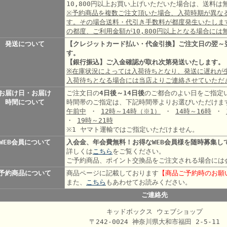
10,800円以上お買い上げいただいた場合は、送料
※予約商品を複数ご注文頂いた場合、入荷時期が異な
す。その場合送料・代引き手数料が都度発生いたしま
の都度、ご利用金額が10,800円以上となる場合には
発送について
【クレジットカード払い・代金引換】ご注文日の翌～
す。
【銀行振込】ご入金確認が取れ次第発送いたします。
※在庫状況によっては入荷待ちとなり、発送に遅れが
入荷待ちとなる場合には当店よりご連絡させていただ
お届け日・お届け
ご注文日の
4日後～14日後
のご都合のよい日をご指定
時間について
時間帯のご指定は、下記時間帯よりお選びいただけま
午前中
・
12時～14時
（※1）
・
14時～16時
・
・
19時～21時
※1 ヤマト運輸ではご指定いただけません。
WEB会員について
入会金、年会費無料！お得なWEB会員様を随時募集し
詳しくは
こちら
をご覧ください。
ご予約商品、ポイント交換品をご注文される場合には
予約商品について
商品ページに記載しております
【商品ご予約時のお願
また、
こちら
もあわせてお読みください。
ご連絡先
キッドボックス ウェブショップ
〒242-0024 神奈川県大和市福田 2-5-11