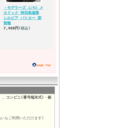
・モデラーズ 1/43 メ
カドック 特別高速隊
シルビア パトカー 那
智徹
7,480円
(税込)
page top
）、コンビニ(番号端末式)・銀
。
払いもご利用いただけます)