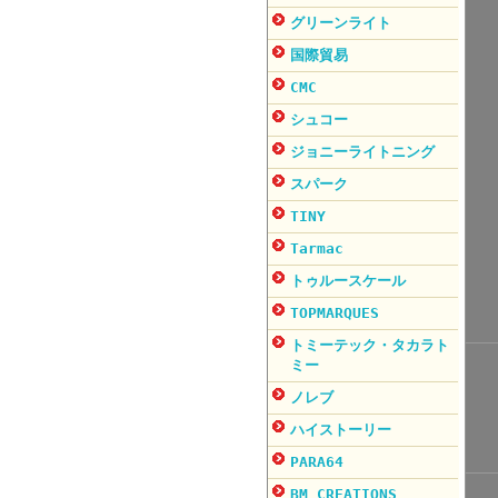
グリーンライト
国際貿易
CMC
シュコー
ジョニーライトニング
スパーク
TINY
Tarmac
トゥルースケール
TOPMARQUES
トミーテック・タカラト
ミー
ノレブ
ハイストーリー
PARA64
BM CREATIONS