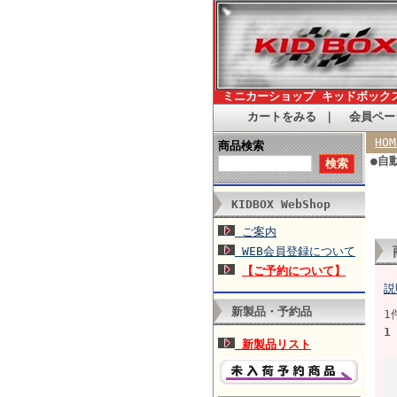
ミニカーショップ キッドボック
カートをみる
｜
会員ペー
HOM
商品検索
●自
KIDBOX WebShop
ご案内
WEB会員登録について
【ご予約について】
説
新製品・予約品
1
1
新製品リスト