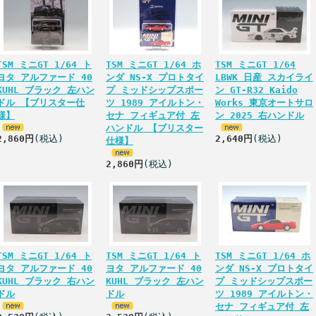
TSM ミニGT 1/64 ト
TSM ミニGT 1/64 ホ
TSM ミニGT 1/64
ヨタ アルファード 40
ンダ NS-X プロトタイ
LBWK 日産 スカイライ
KUHL ブラック 左ハン
プ ミッドシップスポー
ン GT-R32 Kaido
ドル 【ブリスター仕
ツ 1989 アイルトン・
Works 東京オートサロ
様】
セナ フィギュア付 左
ン 2025 右ハンドル
ハンドル 【ブリスター
2,860円
(税込)
2,640円
(税込)
仕様】
2,860円
(税込)
TSM ミニGT 1/64 ト
TSM ミニGT 1/64 ト
TSM ミニGT 1/64 ホ
ヨタ アルファード 40
ヨタ アルファード 40
ンダ NS-X プロトタイ
KUHL ブラック 右ハン
KUHL ブラック 左ハン
プ ミッドシップスポー
ドル
ドル
ツ 1989 アイルトン・
セナ フィギュア付 左