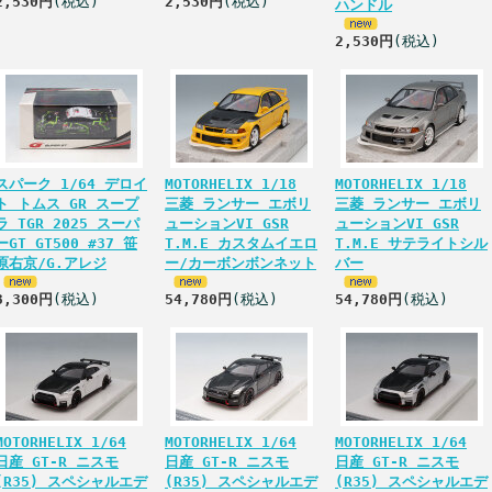
2,530円
(税込)
2,530円
(税込)
ハンドル
2,530円
(税込)
スパーク 1/64 デロイ
MOTORHELIX 1/18
MOTORHELIX 1/18
ト トムス GR スープ
三菱 ランサー エボリ
三菱 ランサー エボリ
ラ TGR 2025 スーパ
ューションVI GSR
ューションVI GSR
ーGT GT500 #37 笹
T.M.E カスタムイエロ
T.M.E サテライトシル
原右京/G.アレジ
ー/カーボンボンネット
バー
3,300円
(税込)
54,780円
(税込)
54,780円
(税込)
MOTORHELIX 1/64
MOTORHELIX 1/64
MOTORHELIX 1/64
日産 GT-R ニスモ
日産 GT-R ニスモ
日産 GT-R ニスモ
(R35) スペシャルエデ
(R35) スペシャルエデ
(R35) スペシャルエデ