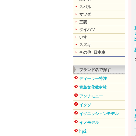
スバル
マツダ
三菱
ダイハツ
いすゞ
スズキ
その他 日本車
ブランド名で探す
ディーラー特注
青島文化教材社
アンチモニー
イクソ
イグニッションモデル
イノモデル
hpi