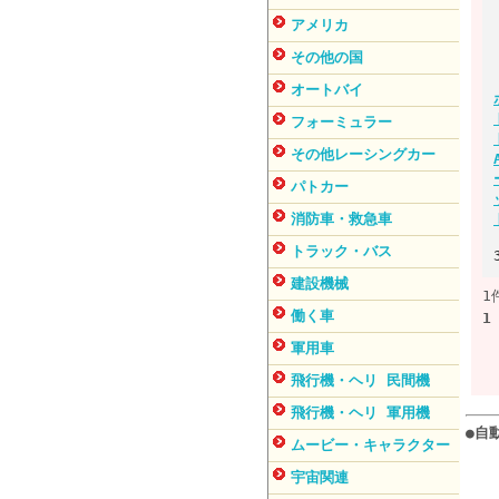
アメリカ
その他の国
オートバイ
フォーミュラー
その他レーシングカー
パトカー
消防車・救急車
トラック・バス
建設機械
1
働く車
1
軍用車
飛行機・ヘリ 民間機
飛行機・ヘリ 軍用機
●自
ムービー・キャラクター
宇宙関連