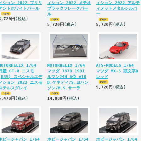
ィション 2022 ブリリ
ィション 2022 メテオ
ィション 2022 アルテ
アントホワイトパール
ブラックフレークパー
ィメットメタルシルバ
ル
ー
5,720円
(税込)
5,720円
(税込)
5,720円
(税込)
MOTORHELIX 1/64
MOTORHELIX 1/64
ATS-MODELS 1/64
日産 GT-R ニスモ
マツダ 787B 1991
マツダ MX-5 頭文字D
(R35) スペシャルエデ
ルマン24H 6位 #18
レッド
ィション 2022 ニスモ
D.ケネディ/S.ヨハン
5,720円
(税込)
ステルスグレイ
ソン/M.S.サーラ
5,478円
(税込)
14,080円
(税込)
ホビージャパン 1/64
ホビージャパン 1/64
ホビージャパン 1/64