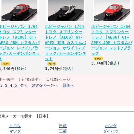
ホビージャパン 1/64
ホビージャパン 1/64
ホビージャパン 1/64
トヨタ スプリンター
トヨタ スプリンター
トヨタ スプリンター
トレノ (AE86) GT-
トレノ (AE86) GT-
トレノ (AE86) GT-
APEX JDM カスタムバ
APEX JDM カスタムバ
APEX JDM カスタムバ
ージョン レッド/ブラ
ージョン ホワイト/ブ
ージョン レッド/ブラ
ック/カーボンボンネッ
ラック/カーボンボンネ
ック
ト
ット
3,740円
(税込)
3,740円
(税込)
3,740円
(税込)
件～40件 （全4083件） 1/103ページ
2
3
4
5
次へ
次の5ページへ
最後へ
動車メーカーで探す 【日本】
トヨタ
日産
ホンダ
マツダ
三菱
ダイハツ