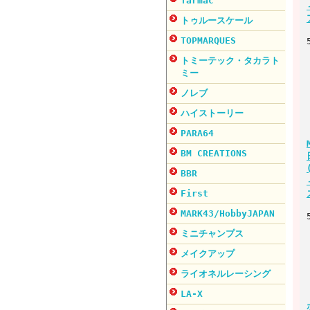
Tarmac
トゥルースケール
TOPMARQUES
トミーテック・タカラト
ミー
ノレブ
ハイストーリー
PARA64
BM CREATIONS
BBR
First
MARK43/HobbyJAPAN
ミニチャンプス
メイクアップ
ライオネルレーシング
LA-X