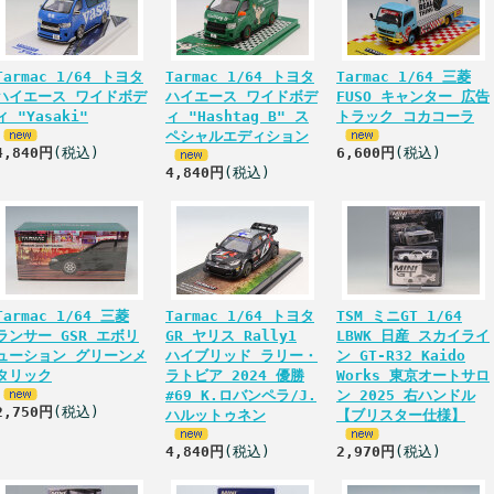
Tarmac 1/64 トヨタ
Tarmac 1/64 トヨタ
Tarmac 1/64 三菱
ハイエース ワイドボデ
ハイエース ワイドボデ
FUSO キャンター 広告
ィ "Yasaki"
ィ "Hashtag B" ス
トラック コカコーラ
ペシャルエディション
4,840円
(税込)
6,600円
(税込)
4,840円
(税込)
Tarmac 1/64 三菱
Tarmac 1/64 トヨタ
TSM ミニGT 1/64
ランサー GSR エボリ
GR ヤリス Rally1
LBWK 日産 スカイライ
ューション グリーンメ
ハイブリッド ラリー・
ン GT-R32 Kaido
タリック
ラトビア 2024 優勝
Works 東京オートサロ
#69 K.ロバンペラ/J.
ン 2025 右ハンドル
2,750円
(税込)
ハルットゥネン
【ブリスター仕様】
4,840円
(税込)
2,970円
(税込)