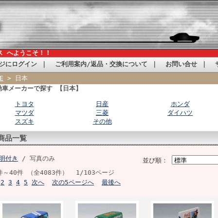
ス へようこそ！！
ジにログイン
｜
ご利用案内/返品・交換について
｜
お問い合せ
｜
E
> 日本
動車メーカーで探す 【日本】
トヨタ
日産
ホンダ
マツダ
三菱
ダイハツ
スズキ
その他
商品一覧
明付き
/ 写真のみ
並び順：
件～40件 （全4083件） 1/103ページ
2
3
4
5
次へ
次の5ページへ
最後へ