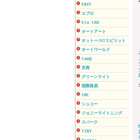
ENIF
エブロ
Era CAR
オートアート
オットー/GTスピリット
オートワールド
Cam@
京商
グリーンライト
国際貿易
CMC
シュコー
ジョニーライトニング
スパーク
TINY