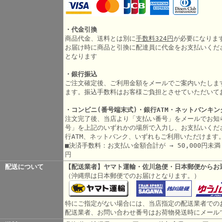
・代金引換
商品代金、送料とは別に
手数料324円
が必要になりま
お届け時に商品と引換に配達員に代金をお支払いくだ
となります
・銀行振込
ご注文確定後、ご利用金額をメールでご案内いたしま
ます。振込手数料はお客様ご負担とさせていただいて
・コンビニ(番号端末式)・銀行ATM・ネットバンキン
注文完了後、当店より「支払い番号」をメールでお知
号」を上記のいずれかの場所で入力し、お支払いくだ
行ATM、ネットバンク、いずれもご利用いただけます
■決済手数料：お支払い金額合計が → 50,000円未満 3
円
配送について
【配送業者】ヤマト運輸・佐川急便・日本郵便からお
（沖縄県は日本郵便でのお届けとなります。）
特にご指定がない場合には、当店指定の配送業者での
配送業者、お問い合わせ番号はお荷物発送時にメール