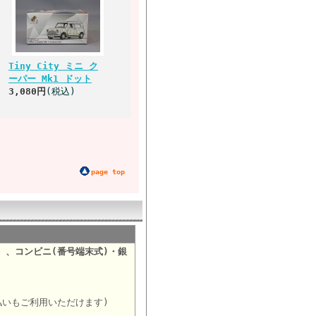
Tiny City ミニ ク
ーパー Mk1 ドット
3,080円
(税込)
page top
）、コンビニ(番号端末式)・銀
。
払いもご利用いただけます)