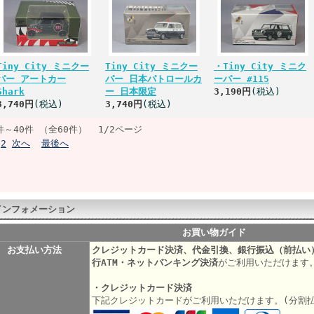
Tiny City ミニクー
Tiny City ミニクー
・Tiny City ミニク
パー アートカー
パー 日本パトロールカ
ーパー #115
Shark
ー 日本限定
3,190円
(税込)
3,740円
(税込)
3,740円
(税込)
件～40件 （全60件） 1/2ページ
2
次へ
最後へ
インフォメーション
お買い物ガイド
お支払い方法
クレジットカード決済、代金引換、銀行振込（前払い
行ATM・ネットバンキング決済
がご利用いただけます
・クレジットカード決済
下記クレジットカードがご利用いただけます。(分割