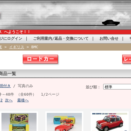
ス へようこそ！！
ジにログイン
｜
ご利用案内/返品・交換について
｜
お問い合せ
｜
E
>
イギリス
> BMC
商品一覧
明付き
/ 写真のみ
並び順：
件～40件 （全60件） 1/2ページ
2
次へ
最後へ