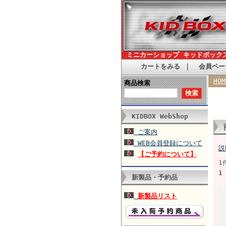
ミニカーショップ キッドボック
カートをみる
｜
会員ペー
HOM
商品検索
KIDBOX WebShop
ご案内
WEB会員登録について
説
【ご予約について】
1
1
新製品・予約品
新製品リスト