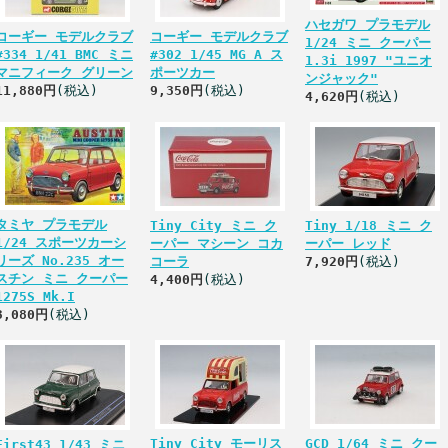
ハセガワ プラモデル
コーギー モデルクラブ
コーギー モデルクラブ
1/24 ミニ クーパー
#334 1/41 BMC ミニ
#302 1/45 MG A ス
1.3i 1997 "ユニオ
マニフィーク グリーン
ポーツカー
ンジャック"
11,880円
(税込)
9,350円
(税込)
4,620円
(税込)
タミヤ プラモデル
Tiny City ミニ ク
Tiny 1/18 ミニ ク
1/24 スポーツカーシ
ーパー マシーン コカ
ーパー レッド
リーズ No.235 オー
コーラ
7,920円
(税込)
スチン ミニ クーパー
4,400円
(税込)
1275S Mk.I
3,080円
(税込)
Tiny City モーリス
GCD 1/64 ミニ クー
First43 1/43 ミニ