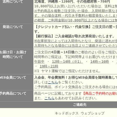
送料について
北海道、沖縄県－1200円、その他都府県－780円
10,800円以上お買い上げいただいた場合は、送料
※予約商品を複数ご注文頂いた場合、入荷時期が異な
す。その場合送料・代引き手数料が都度発生いたしま
の都度、ご利用金額が10,800円以上となる場合には
発送について
【クレジットカード払い・代金引換】ご注文日の翌～
す。
【銀行振込】ご入金確認が取れ次第発送いたします。
※在庫状況によっては入荷待ちとなり、発送に遅れが
入荷待ちとなる場合には当店よりご連絡させていただ
お届け日・お届け
ご注文日の
4日後～14日後
のご都合のよい日をご指定
時間について
時間帯のご指定は、下記時間帯よりお選びいただけま
午前中
・
12時～14時
（※1）
・
14時～16時
・
・
19時～21時
※1 ヤマト運輸ではご指定いただけません。
WEB会員について
入会金、年会費無料！お得なWEB会員様を随時募集し
詳しくは
こちら
をご覧ください。
ご予約商品、ポイント交換品をご注文される場合には
予約商品について
商品ページに記載しております
【商品ご予約時のお願
また、
こちら
もあわせてお読みください。
ご連絡先
キッドボックス ウェブショップ