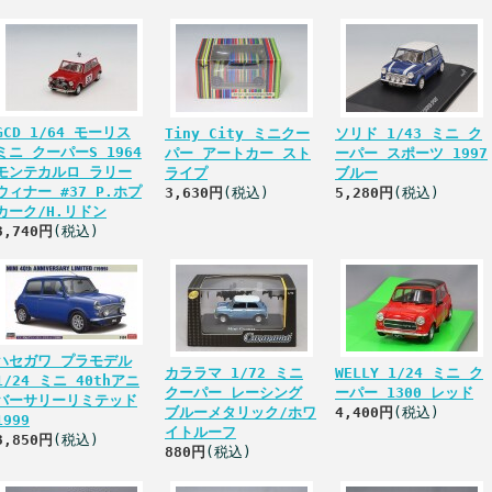
GCD 1/64 モーリス
Tiny City ミニクー
ソリド 1/43 ミニ ク
ミニ クーパーS 1964
パー アートカー スト
ーパー スポーツ 1997
モンテカルロ ラリー
ライプ
ブルー
ウィナー #37 P.ホプ
3,630円
(税込)
5,280円
(税込)
カーク/H.リドン
3,740円
(税込)
ハセガワ プラモデル
カララマ 1/72 ミニ
WELLY 1/24 ミニ ク
1/24 ミニ 40thアニ
クーパー レーシング
ーパー 1300 レッド
バーサリーリミテッド
ブルーメタリック/ホワ
4,400円
(税込)
1999
イトルーフ
3,850円
(税込)
880円
(税込)