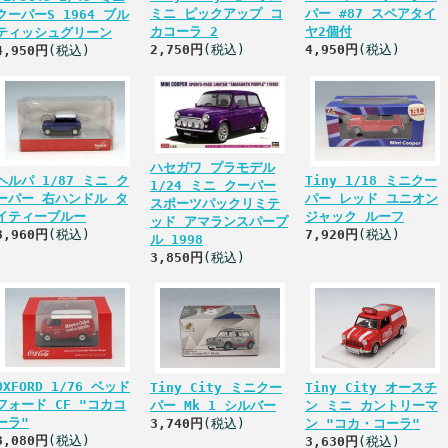
ミニ ピックアップ コ
パー #87 スペアタイ
クーパーS 1964 ブル
カコーラ 2
ヤ2個付
ティッシュグリーン
2,750円
(税込)
4,950円
(税込)
4,950円
(税込)
ハセガワ プラモデル
ヘルパ 1/87 ミニ ク
Tiny 1/18 ミニクー
1/24 ミニ クーパー
ーパー 右ハンドル タ
パー レッド ユニオン
スポーツパックリミテ
イティーブルー
ジャック ルーフ
ッド アマランスパープ
3,960円
(税込)
7,920円
(税込)
ル 1998
3,850円
(税込)
OXFORD 1/76 ベッド
Tiny City ミニクー
Tiny City オースチ
フォード CF "コカコ
パー Mk 1 シルバー
ン ミニ カントリーマ
ーラ"
3,740円
(税込)
ン "コカ・コーラ"
3,080円
(税込)
3,630円
(税込)