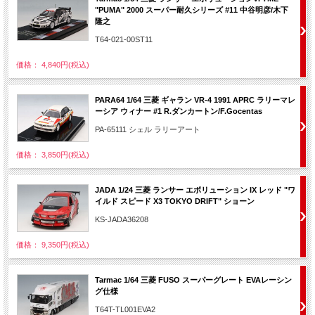
"PUMA" 2000 スーパー耐久シリーズ #11 中谷明彦/木下
隆之
T64-021-00ST11
価格： 4,840円(税込)
PARA64 1/64 三菱 ギャラン VR-4 1991 APRC ラリーマレ
ーシア ウィナー #1 R.ダンカートン/F.Gocentas
PA-65111 シェル ラリーアート
価格： 3,850円(税込)
JADA 1/24 三菱 ランサー エボリューション IX レッド "ワ
イルド スピード X3 TOKYO DRIFT" ショーン
KS-JADA36208
価格： 9,350円(税込)
Tarmac 1/64 三菱 FUSO スーパーグレート EVAレーシン
グ仕様
T64T-TL001EVA2