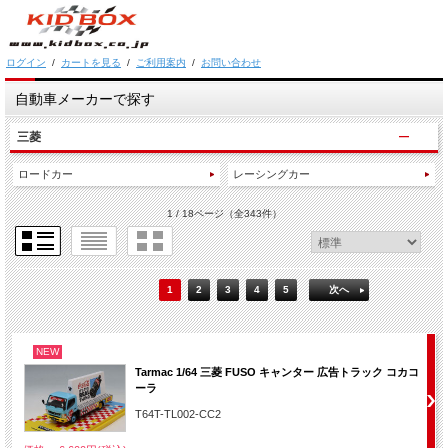
ログイン
/
カートを見る
/
ご利用案内
/
お問い合わせ
自動車メーカーで探す
三菱
ロードカー
レーシングカー
1 / 18ページ
（全343件）
1
2
3
4
5
次へ
NEW
Tarmac 1/64 三菱 FUSO キャンター 広告トラック コカコ
ーラ
T64T-TL002-CC2