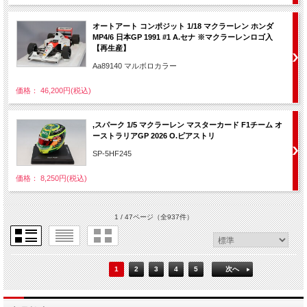
オートアート コンポジット 1/18 マクラーレン ホンダ
MP4/6 日本GP 1991 #1 A.セナ ※マクラーレンロゴ入
【再生産】
Aa89140 マルボロカラー
価格： 46,200円(税込)
,スパーク 1/5 マクラーレン マスターカード F1チーム オ
ーストラリアGP 2026 O.ピアストリ
SP-5HF245
価格： 8,250円(税込)
1 / 47ページ
（全937件）
1
2
3
4
5
次へ