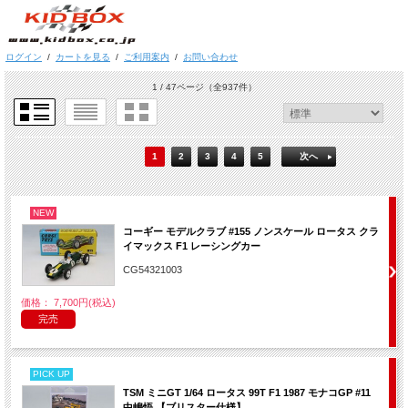
ログイン
/
カートを見る
/
ご利用案内
/
お問い合わせ
1 / 47ページ
（全937件）
1
2
3
4
5
次へ
NEW
コーギー モデルクラブ #155 ノンスケール ロータス クラ
イマックス F1 レーシングカー
CG54321003
価格： 7,700円(税込)
完売
PICK UP
TSM ミニGT 1/64 ロータス 99T F1 1987 モナコGP #11
中嶋悟 【ブリスター仕様】