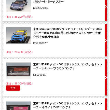
バルボーレ ダークブルー
KS08320DBL
価格： 35,200円(税込)
京商 samurai 1/18 ホンダ シビック (FL5) スプーン 2024
スーパー耐久 #95 山田英二/小出峻/ピストン西沢/三井優
介/松井猛敏/中島保典
KSR18067Y
価格： 26,400円(税込)
京商 1/43 UD クオン GK 日本トレクス コンテナセミトレ
ーラー シルバー/ブラウンコンテナ
KS03939C
価格： 36,300円(税込)
完売
京商 1/43 UD クオン GK 日本トレクス コンテナセミトレ
ーラー ホワイト/ONE コンテナ