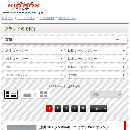
ログイン
/
カートを見る
/
ご利用案内
/
お問い合わせ
ブランド名で探す
京商
1/43 ロードカー
1/43 レーシングカー
1/18 ロードカー
1/18 レーシングカー
1/64
1/43 J-コレクション
1/150 1/80 バス
その他
1 / 13ページ
（全241件）
1
2
3
4
5
次へ
,京商 1/12 ランボルギーニ ミウラ P400 オレンジ