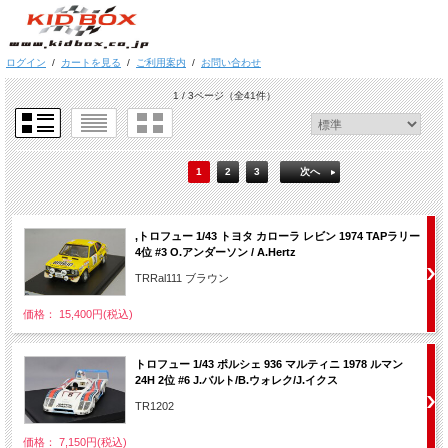
ログイン
/
カートを見る
/
ご利用案内
/
お問い合わせ
1 / 3ページ
（全41件）
1
2
3
次へ
,トロフュー 1/43 トヨタ カローラ レビン 1974 TAPラリー
4位 #3 O.アンダーソン / A.Hertz
TRRal111 ブラウン
価格： 15,400円(税込)
トロフュー 1/43 ポルシェ 936 マルティニ 1978 ルマン
24H 2位 #6 J.バルト/B.ウォレク/J.イクス
TR1202
価格： 7,150円(税込)