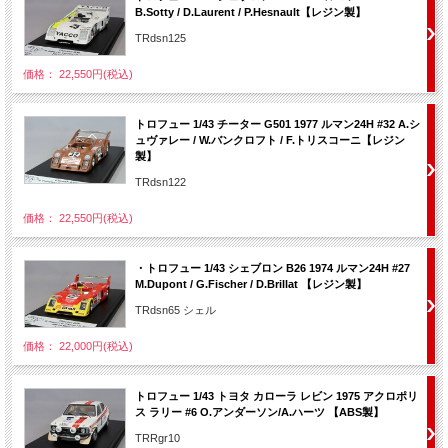
B.Sotty / D.Laurent / P.Hesnault【レジン製】
TRdsn125
価格： 22,550円(税込)
トロフュー 1/43 チーター G501 1977 ルマン24H #32 A.シ
ュヴァレー / W.バンクロフト / F.トリスコーニ【レジン
製】
TRdsn122
価格： 22,550円(税込)
・トロフュー 1/43 シェブロン B26 1974 ルマン24H #27
M.Dupont / G.Fischer / D.Brillat 【レジン製】
TRdsn65 シェル
価格： 22,000円(税込)
トロフュー 1/43 トヨタ カローラ レビン 1975 アクロポリ
ス ラリー #6 O.アンダーソン/A.ハーツ 【ABS製】
TRRgr10