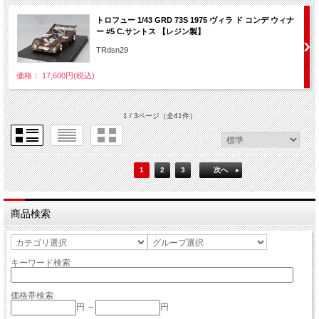
トロフュー 1/43 GRD 73S 1975 ヴィラ ド コンデ ウィナ
ー #5 C.サントス 【レジン製】
TRdsn29
価格： 17,600円(税込)
1 / 3ページ
（全41件）
1
2
3
次へ
商品検索
キーワード検索
価格帯検索
円 ～
円