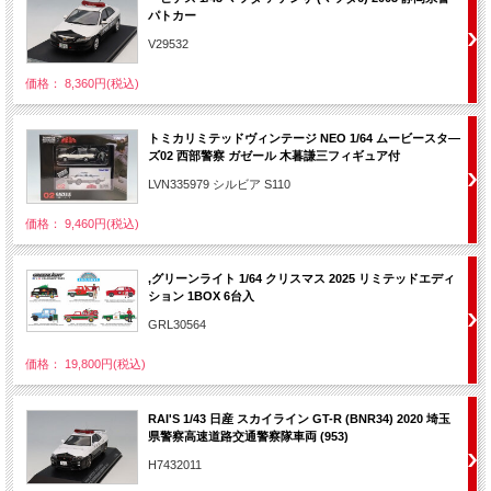
パトカー
V29532
価格： 8,360円(税込)
トミカリミテッドヴィンテージ NEO 1/64 ムービースタ―
ズ02 西部警察 ガゼール 木暮謙三フィギュア付
LVN335979 シルビア S110
価格： 9,460円(税込)
,グリーンライト 1/64 クリスマス 2025 リミテッドエディ
ション 1BOX 6台入
GRL30564
価格： 19,800円(税込)
RAI'S 1/43 日産 スカイライン GT-R (BNR34) 2020 埼玉
県警察高速道路交通警察隊車両 (953)
H7432011