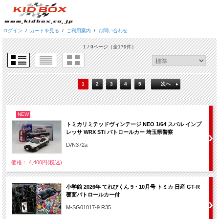
ログイン
/
カートを見る
/
ご利用案内
/
お問い合わせ
1 / 9ページ
（全179件）
1
2
3
4
5
次へ
NEW
トミカリミテッドヴィンテージ NEO 1/64 スバル インプ
レッサ WRX STi パトロールカー 埼玉県警察
LVN372a
価格： 4,400円(税込)
小学館 2026年 てれびくん 9・10月号 トミカ 日産 GT-R
覆面パトロールカー付
M-SG01017-9 R35