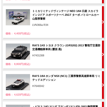
トミカリミテッドヴィンテージ NEO 1/64 日産 スカイラ
イン 2ドア スポーツクーペ 25GT ターボ パトロールカー
山梨県警察
LVN366a R34
価格： 4,400円(税込)
RAI'S 1/43 トヨタ クラウン (GRS202) 2013 警視庁交通部
交通機動隊車両 (覆面 黒)
H7431308
価格： 8,800円(税込)
RAI'S 1/64 ホンダ NSX (NC1) 三重県警察高速隊車両 リミ
テッドエディション
H7640042
価格： 4,620円(税込)
・ビテス 1/43 マツダ アテンザ (マツダ6) 2003 静岡県警