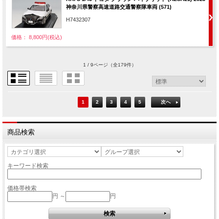
神奈川県警察高速道路交通警察隊車両 (571)
H7432307
価格： 8,800円(税込)
1 / 9ページ
（全179件）
1
2
3
4
5
次へ
商品検索
キーワード検索
価格帯検索
円 ～
円