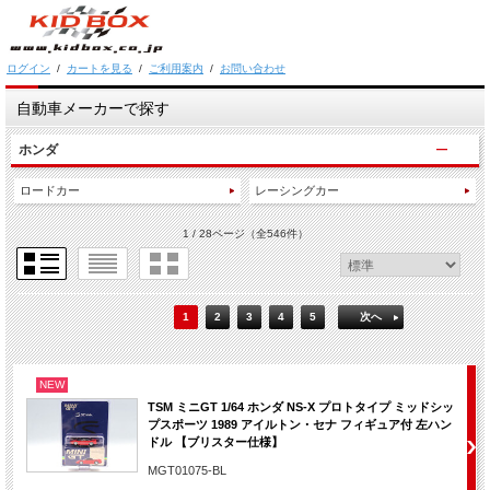
ログイン
/
カートを見る
/
ご利用案内
/
お問い合わせ
自動車メーカーで探す
ホンダ
ロードカー
レーシングカー
1 / 28ページ
（全546件）
1
2
3
4
5
次へ
NEW
TSM ミニGT 1/64 ホンダ NS-X プロトタイプ ミッドシッ
プスポーツ 1989 アイルトン・セナ フィギュア付 左ハン
ドル 【ブリスター仕様】
MGT01075-BL