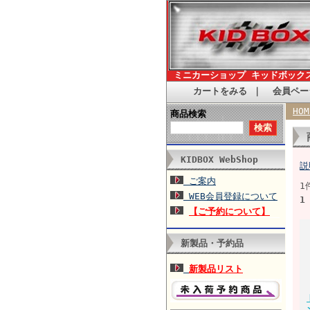
ミニカーショップ キッドボック
カートをみる
｜
会員ペー
HOM
商品検索
KIDBOX WebShop
説
ご案内
1
WEB会員登録について
1
【ご予約について】
新製品・予約品
新製品リスト