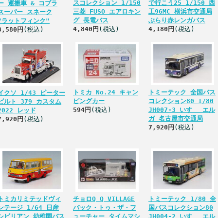
スコレクション 1/150
で行こう25 1/150 西
ー 運搬車 & コブラ
三菱 FUSO エアロキン
工96MC 横浜市交通局
スーパー スネーク
グ 長電バス
ぶらり赤レンガバス
"ラットフィンク"
4,840円
(税込)
4,180円
(税込)
8,580円
(税込)
トミカ No.24 キャン
トミーテック 全国バス
イクソ 1/43 ピーター
ピングカー
コレクション80 1/80
ビルト 379 カスタム
594円
(税込)
JH007-3 いすゞ エル
2022 レッド
ガ 名古屋市交通局
7,920円
(税込)
7,920円
(税込)
トミカリミテッドヴィ
チョロQ Q VILLAGE
トミーテック 1/80 全
ンテージ 1/64 日産
バック・トゥ・ザ・フ
国バスコレクション80
シビリアン 幼稚園バス
ューチャー タイムマシ
JH004-2 いすゞ エル