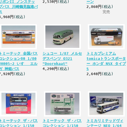
リボンII ノンステッ
2,530円
(税込)
ーン
プバス 川崎鶴見臨港バ
2,860円
(税込)
ス
完売
3,960円
(税込)
トミーテック 全国バス
シュコー 1/87 メルセ
トミカプレミアム
コレクション80 1/80
デスベンツ O321
tomicaトランスポータ
JH005‐2 いすゞ エル
"Doornkaat"
ー ホンダ NSX タイプ
ガ 神姫バス
4,290円
(税込)
S
7,920円
(税込)
2,640円
(税込)
トミーテック ザ・バス
トミーテック ザ・バス
トミカリミテッドヴィ
コレクション 1/150
コレクション 1/150
ンテージ NEO 1/64