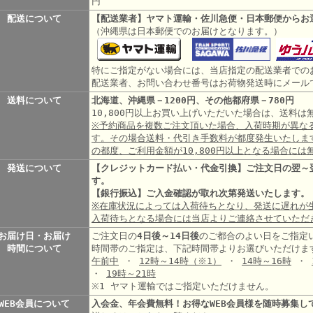
円
配送について
【配送業者】ヤマト運輸・佐川急便・日本郵便からお
（沖縄県は日本郵便でのお届けとなります。）
特にご指定がない場合には、当店指定の配送業者での
配送業者、お問い合わせ番号はお荷物発送時にメール
送料について
北海道、沖縄県－1200円、その他都府県－780円
10,800円以上お買い上げいただいた場合は、送料
※予約商品を複数ご注文頂いた場合、入荷時期が異な
す。その場合送料・代引き手数料が都度発生いたしま
の都度、ご利用金額が10,800円以上となる場合には
発送について
【クレジットカード払い・代金引換】ご注文日の翌～
す。
【銀行振込】ご入金確認が取れ次第発送いたします。
※在庫状況によっては入荷待ちとなり、発送に遅れが
入荷待ちとなる場合には当店よりご連絡させていただ
お届け日・お届け
ご注文日の
4日後～14日後
のご都合のよい日をご指定
時間について
時間帯のご指定は、下記時間帯よりお選びいただけま
午前中
・
12時～14時
（※1）
・
14時～16時
・
・
19時～21時
※1 ヤマト運輸ではご指定いただけません。
WEB会員について
入会金、年会費無料！お得なWEB会員様を随時募集し