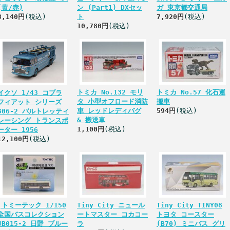
(黄/赤)
ン (Part1) DXセッ
ガ 東京都交通局
8,140円
(税込)
ト
7,920円
(税込)
10,780円
(税込)
トミカ No.132 モリ
トミカ No.57 化石運
イクソ 1/43 コブラ
タ 小型オフロード消防
搬車
フィアット シリーズ
車 レッドレディバグ
594円
(税込)
306-2 バルトレッティ
& 搬送車
レーシング トランスポ
1,100円
(税込)
ーター 1956
12,100円
(税込)
,トミーテック 1/150
Tiny City ニュール
Tiny City TINY08
全国バスコレクション
ートマスター コカコー
トヨタ コースター
JB015-2 日野 ブルー
ラ
(B70) ミニバス グリ