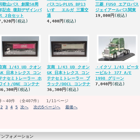
和歌山バス 創業50周
バスコレPLUS BP13
三菱 FUSO エアロバス
年記念 復刻デザインバ
いすゞ エルガ 三重交
ジェイアールバス関東
ス 2台セット
通
19,800円
(税込)
7,920円
(税込)
4,400円
(税込)
京商 1/43 UD クオン
京商 1/43 UD クオン
・イクソ 1/43 ピータ
GK 日本トレクス コン
GK 日本トレクス コン
ービルト 377 A/E
テナセミトレーラー ホ
テナセミトレーラー ブ
1998 グリーン
ワイト/ONE コンテナ
ラック/OOCL コンテナ
7,040円
(税込)
36,300円
(税込)
36,300円
(税込)
件～40件 （全407件） 1/11ページ
2
3
4
5
次へ
次の5ページへ
最後へ
インフォメーション