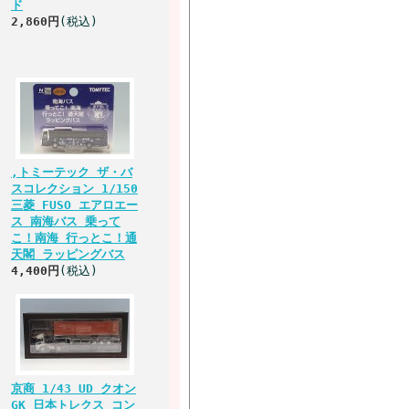
ド
2,860円
(税込)
,トミーテック ザ・バ
スコレクション 1/150
三菱 FUSO エアロエー
ス 南海バス 乗って
こ！南海 行っとこ！通
天閣 ラッピングバス
4,400円
(税込)
京商 1/43 UD クオン
GK 日本トレクス コン