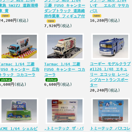
ンテージ NEO 1/64
ンテージ NEO 1/64
ンテージ NEO 1/64
東急 SW2Z2 道路清掃
三菱 FUSO キャンター
いすゞ エルガ ヤサカ
車 黄
ダンプトラック 道路維
バス
持作業車 フィギュア付
24,200円
(税込)
16,280円
(税込)
7,920円
(税込)
コーギー モデルクラブ
Tarmac 1/64 三菱
Tarmac 1/64 三菱
#1126 1/48 エキュ
FUSO キャンター 広告
FUSO キャンター コカ
リー エコッセ レーシ
トラック コカコーラ
コーラ
ングカートランスポー
6,600円
(税込)
6,600円
(税込)
ター
20,240円
(税込)
,トミーテック ザ・バ
トミーテック バスコレ
ACME 1/64 シェルビ