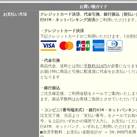
お買い物ガイド
お支払い方法
クレジットカード決済、代金引換、銀行振込（前払い
行ATM・ネットバンキング決済
がご利用いただけます
・クレジットカード決済
下記クレジットカードがご利用いただけます。(分割
・代金引換
商品代金、送料とは別に
手数料324円
が必要になりま
お届け時に商品と引換に配達員に代金をお支払いくだ
となります
・銀行振込
ご注文確定後、ご利用金額をメールでご案内いたしま
ます。振込手数料はお客様ご負担とさせていただいて
・コンビニ(番号端末式)・銀行ATM・ネットバンキン
注文完了後、当店より「支払い番号」をメールでお知
号」を上記のいずれかの場所で入力し、お支払いくだ
行ATM、ネットバンク、いずれもご利用いただけます
■決済手数料：お支払い金額合計が → 50,000円未満 3