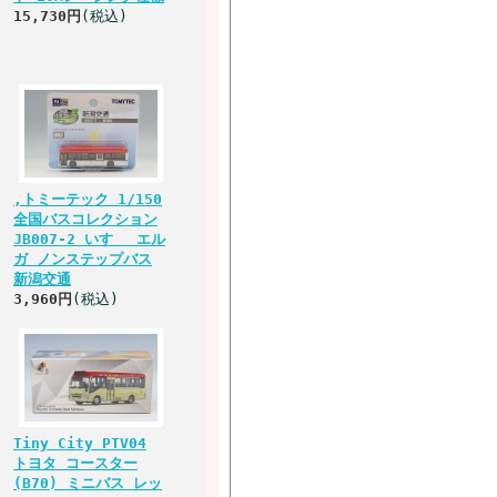
15,730円
(税込)
,トミーテック 1/150
全国バスコレクション
JB007-2 いすゞ エル
ガ ノンステップバス
新潟交通
3,960円
(税込)
Tiny City PTV04
トヨタ コースター
(B70) ミニバス レッ