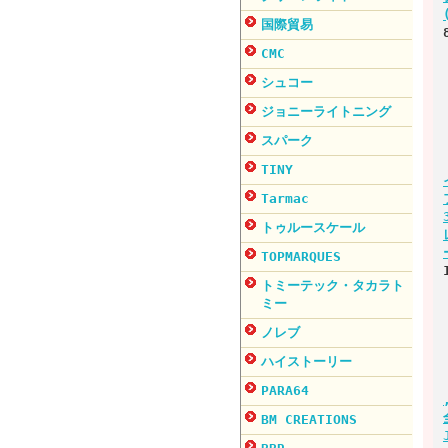
国際貿易
CMC
シュコー
ジョニーライトニング
スパーク
TINY
Tarmac
トゥルースケール
TOPMARQUES
トミーテック・タカラト
ミー
ノレブ
ハイストーリー
PARA64
BM CREATIONS