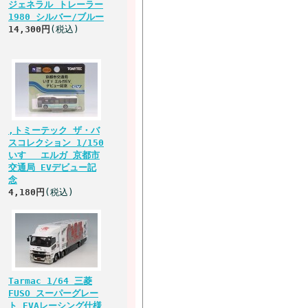
ジェネラル トレーラー
1980 シルバー/ブルー
14,300円
(税込)
,トミーテック ザ・バ
スコレクション 1/150
いすゞ エルガ 京都市
交通局 EVデビュー記
念
4,180円
(税込)
Tarmac 1/64 三菱
FUSO スーパーグレー
ト EVAレーシング仕様