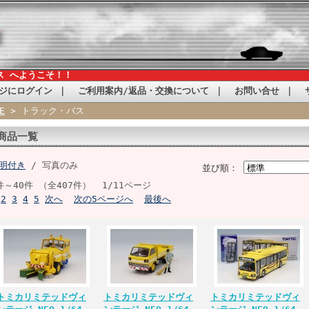
ス へようこそ！！
ジにログイン
｜
ご利用案内/返品・交換について
｜
お問い合せ
｜
E
> トラック・バス
商品一覧
明付き
/ 写真のみ
並び順：
件～40件 （全407件） 1/11ページ
2
3
4
5
次へ
次の5ページへ
最後へ
トミカリミテッドヴィ
トミカリミテッドヴィ
トミカリミテッドヴィ