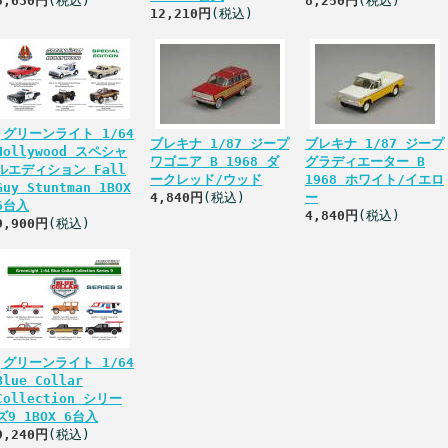
3,630円
(税込)
8,250円
(税込)
12,210円
(税込)
,グリーンライト 1/64
ブレキナ 1/87 ジープ
ブレキナ 1/87 ジープ
Hollywood スペシャ
ワゴニア B 1968 ダ
グラディエーター B
ルエディション Fall
ークレッド/ウッド
1968 ホワイト/イエロ
Guy Stuntman 1BOX
4,840円
(税込)
ー
6台入
4,840円
(税込)
9,900円
(税込)
,グリーンライト 1/64
Blue Collar
Collection シリー
ズ9 1BOX 6台入
9,240円
(税込)