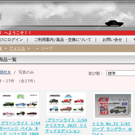
ス へようこそ！！
ジにログイン
｜
ご利用案内/返品・交換について
｜
お問い合せ
｜
E
>
アメリカ
> → ジープ
商品一覧
明付き
/ 写真のみ
並び順：
件～17件 （全17件）
,グリーンライト 1/64
,グリーンライト 1/64
トミカ No.72 1/65
クリスマス 2025 リミ
ガーベッジ ペイル キ
ジープ ラングラー ホ
テッドエディション
ッズ シリーズ8 1BOX
ワイト