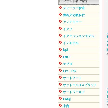
ブランド名で探す
ディーラー特注
青島文化教材社
アンチモニー
イクソ
イグニッションモデル
イノモデル
hpi
ENIF
エブロ
Era CAR
オートアート
オットー/GTスピリット
オートワールド
Cam@
京商