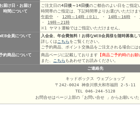
お届け日・お届け
ご注文日の
4日後～14日後
のご都合のよい日をご指定
時間について
時間帯のご指定は、下記時間帯よりお選びいただけま
午前中
・
12時～14時
（※1）
・
14時～16時
・
・
19時～21時
※1 ヤマト運輸ではご指定いただけません。
WEB会員について
入会金、年会費無料！お得なWEB会員様を随時募集し
詳しくは
こちら
をご覧ください。
ご予約商品、ポイント交換品をご注文される場合には
予約商品について
商品ページに記載しております
【商品ご予約時のお願
また、
こちら
もあわせてお読みください。
ご連絡先
キッドボックス ウェブショップ
〒242-0024 神奈川県大和市福田 2-5-11
TEL 046-244-5128
お問合せはページ上部の「お問い合せ 」からお願いいた