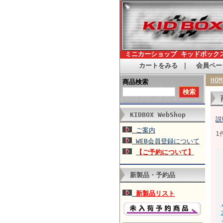
ミニカーショップ キッドボック
カートをみる
｜
会員ペー
HOM
商品検索
KIDBOX WebShop
説
ご案内
1
WEB会員登録について
【ご予約について】
新製品・予約品
新製品リスト