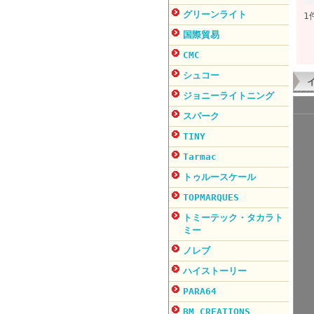
グリーンライト
1
国際貿易
CMC
シュコー
ジョニーライトニング
スパーク
TINY
Tarmac
トゥルースケール
TOPMARQUES
トミーテック・タカラト
ミー
ノレブ
ハイストーリー
PARA64
BM CREATIONS