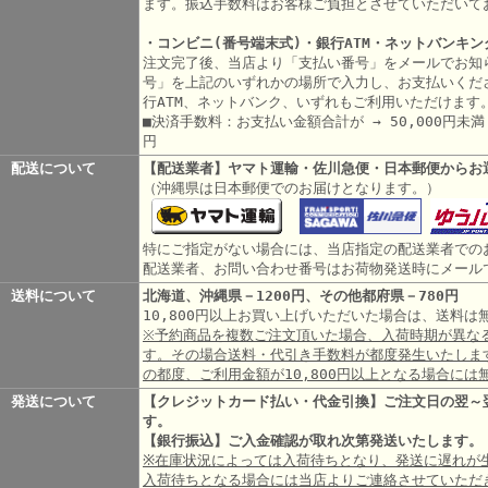
ます。振込手数料はお客様ご負担とさせていただいて
・コンビニ(番号端末式)・銀行ATM・ネットバンキン
注文完了後、当店より「支払い番号」をメールでお知
号」を上記のいずれかの場所で入力し、お支払いくだ
行ATM、ネットバンク、いずれもご利用いただけます
■決済手数料：お支払い金額合計が → 50,000円未満 3
円
配送について
【配送業者】ヤマト運輸・佐川急便・日本郵便からお
（沖縄県は日本郵便でのお届けとなります。）
特にご指定がない場合には、当店指定の配送業者での
配送業者、お問い合わせ番号はお荷物発送時にメール
送料について
北海道、沖縄県－1200円、その他都府県－780円
10,800円以上お買い上げいただいた場合は、送料
※予約商品を複数ご注文頂いた場合、入荷時期が異な
す。その場合送料・代引き手数料が都度発生いたしま
の都度、ご利用金額が10,800円以上となる場合には
発送について
【クレジットカード払い・代金引換】ご注文日の翌～
す。
【銀行振込】ご入金確認が取れ次第発送いたします。
※在庫状況によっては入荷待ちとなり、発送に遅れが
入荷待ちとなる場合には当店よりご連絡させていただ