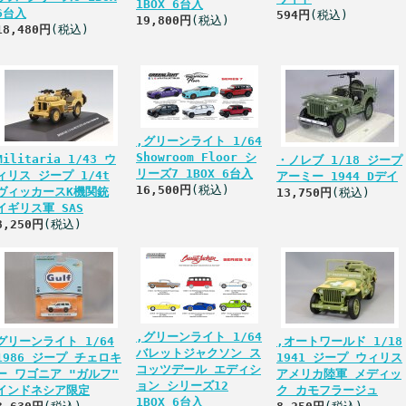
1BOX 6台入
6台入
594円
(税込)
19,800円
(税込)
18,480円
(税込)
,グリーンライト 1/64
Showroom Floor シ
Militaria 1/43 ウ
・ノレブ 1/18 ジープ
リーズ7 1BOX 6台入
ィリス ジープ 1/4t
アーミー 1944 Dデイ
16,500円
(税込)
ヴィッカースK機関銃
13,750円
(税込)
イギリス軍 SAS
8,250円
(税込)
,グリーンライト 1/64
グリーンライト 1/64
,オートワールド 1/18
バレットジャクソン ス
1986 ジープ チェロキ
1941 ジープ ウィリス
コッツデール エディシ
ー ワゴニア "ガルフ"
アメリカ陸軍 メディッ
ョン シリーズ12
インドネシア限定
ク カモフラージュ
1BOX 6台入