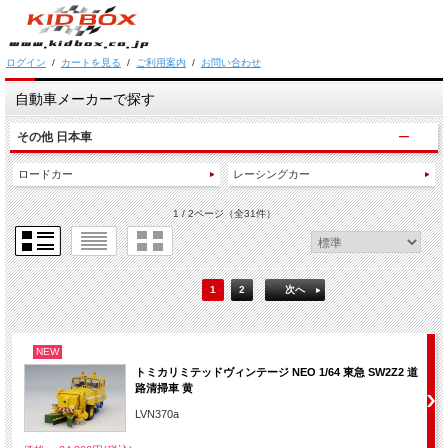
ログイン
/
カートを見る
/
ご利用案内
/
お問い合わせ
自動車メーカーで探す
その他 日本車
ロードカー
レーシングカー
1 / 2ページ
（全31件）
1
2
次へ
NEW
トミカリミテッドヴィンテージ NEO 1/64 東急 SW2Z2 道
路清掃車 黄
LVN370a