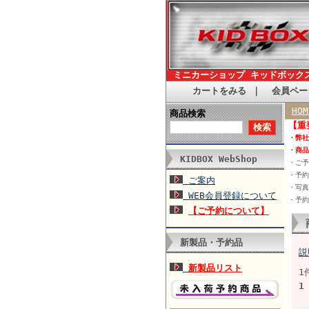
ミニカーショップ キッドボック
カートをみる
｜
会員ペー
HOM
商品検索
【重
・弊社
・商品
KIDBOX WebShop
・ご予
・予約
ご案内
・写真
WEB会員登録について
・予約
【ご予約について】
新製品・予約品
説
新製品リスト
1
1