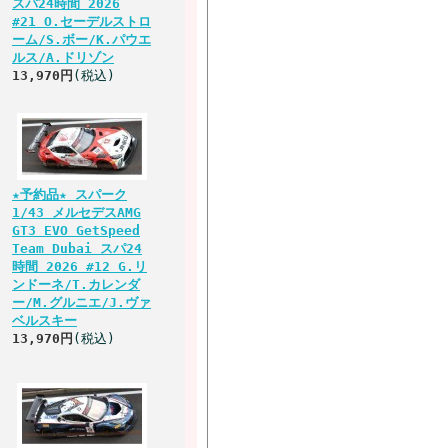
スパ24時間 2026
#21 O.セーデルストロ
ーム/S.ボー/K.パウエ
ルス/A.ドリゾン
13,970円
(税込)
★予約品★ スパーク
1/43 メルセデスAMG
GT3 EVO GetSpeed
Team Dubai スパ24
時間 2026 #12 G.リ
ンドーネ/T.カレンダ
ー/M.グルニエ/J.ヴァ
ベルスキー
13,970円
(税込)