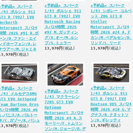
★予約品★ スパーク
★予約品★ スパーク
★予約品★ スパーク
1/43 ポルシェ 911
1/43 シボレー コルベ
1/43 ポルシェ 911
GT3 R (992) EVO
ット Z06 GT3 R
GT3 R (992) EVO
Rutronik Racing
Steller
Herberth
スパ24時間 2026
Motorsport スパ24
Motorsport スパ24
#97 M.ガッティン
時間 2026 #24 A.ド
時間 2026 #91 R.ボ
グ/A.オー/M.ルン
カン/M.ペデルセン/D.
ーン/H.ファン・エイ
プ/S.ミュラー
リンド/L.リード
ンドホーフェン/A.レ
13,970円
(税込)
13,970円
(税込)
ナウアー/M.ジャミネ
13,970円
(税込)
★予約品★ スパーク
★予約品★ スパーク
★予約品★ スパーク
1/43 ポルシェ 911
1/43 メルセデスAMG
1/43 マクラーレン
GT3 R (992) EVO
GT3 EVO GetSpeed
720S GT3 EVO
Boutsen VDS スパ24
Team Bartone Bros
Optimum
時間 2026 #10 G.マ
スパ24時間 2026 #6
Motorsport スパ24
グナス/R.クヌットソ
A.パニス/A.バルトー
時間 2026 #4 A.ス
ン/A.ギレッティ
ネ/C.ガゾー/K.バシュ
モーリー/F.トムリン
13,970円
(税込)
13,970円
(税込)
ソン/H.ジョージ/R.デ