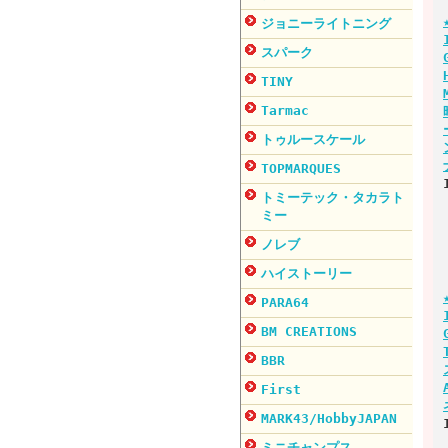
ジョニーライトニング
スパーク
TINY
Tarmac
トゥルースケール
TOPMARQUES
トミーテック・タカラト
ミー
ノレブ
ハイストーリー
PARA64
BM CREATIONS
BBR
First
MARK43/HobbyJAPAN
ミニチャンプス