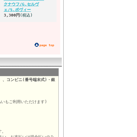
クナウフ/G.セルヴ
ェ/S.ボヴィー
3,300円
(税込)
page top
）、コンビニ(番号端末式)・銀
。
払いもご利用いただけます)
す。
さい。お支払いは現金払いのみ