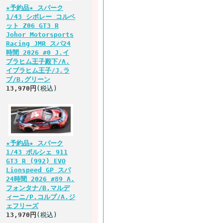
★予約品★ スパーク
1/43 シボレー コルベ
ット Z06 GT3 R
Johor Motorsports
Racing JMR スパ24
時間 2026 #0 J.イ
ブラヒム王子殿下/A.
イブラヒム王子/J.ラ
ブ/B.グリーン
13,970円
(税込)
★予約品★ スパーク
1/43 ポルシェ 911
GT3 R (992) EVO
Lionspeed GP スパ
24時間 2026 #89 A.
フォンタナ/B.マルデ
ィーニ/P.コルブ/A.ジ
ェフリーズ
13,970円
(税込)