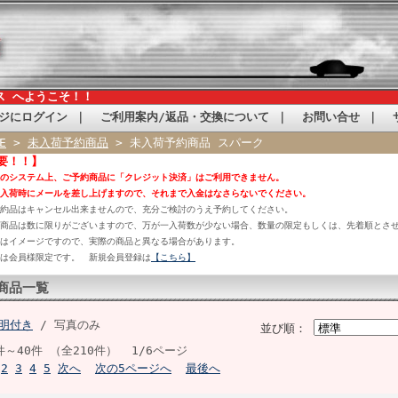
ス へようこそ！！
ジにログイン
｜
ご利用案内/返品・交換について
｜
お問い合せ
｜
E
>
未入荷予約商品
> 未入荷予約商品 スパーク
要！！】
のシステム上、ご予約商品に「クレジット決済」はご利用できません。
入荷時にメールを差し上げますので、それまで入金はなさらないでください。
約品はキャンセル出来ませんので、充分ご検討のうえ予約してください。
商品は数に限りがございますので、万が一入荷数が少ない場合、数量の限定もしくは、先着順とさ
はイメージですので、実際の商品と異なる場合があります。
は会員様限定です。 新規会員登録は
【こちら】
商品一覧
明付き
/ 写真のみ
並び順：
件～40件 （全210件） 1/6ページ
2
3
4
5
次へ
次の5ページへ
最後へ