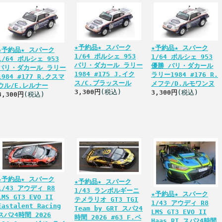
★予約品★ スパーク
★予約品★ スパーク
★予約品★ スパーク
1/64 ポルシェ 953
1/64 ポルシェ 953
1/64 ポルシェ 953
パリ・ダカール ラリー
優勝 パリ・ダカール
パリ・ダカール ラリー
1984 #175 J.イク
ラリー1984 #176 R.
1984 #177 R.クスマ
ス/C.ブラッスール
メフテ/D.ルモワンヌ
ウル/E.レルナー
3,300円
(税込)
3,300円
(税込)
3,300円
(税込)
★予約品★ スパーク
★予約品★ スパーク
1/43 アウディ R8
1/43 ランボルギーニ
★予約品★ スパーク
LMS GT3 EVO II
テメラリオ GT3 TGI
1/43 アウディ R8
Eastalent Racing
Team by GRT スパ24
LMS GT3 EVO II
スパ24時間 2026
時間 2026 #63 F.ペ
Haas RT スパ24時間