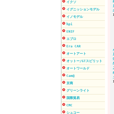
イクソ
イグニッションモデル
イノモデル
hpi
ENIF
エブロ
Era CAR
オートアート
オットー/GTスピリット
オートワールド
Cam@
京商
グリーンライト
国際貿易
CMC
シュコー