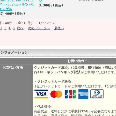
ツ
アー/L.シュトルツ/M.
3,300円
(税込)
エンゲル
37,400円
(税込)
件～40件 （全210件） 1/6ページ
2
3
4
5
次へ
次の5ページへ
最後へ
インフォメーション
お買い物ガイド
お支払い方法
クレジットカード決済、代金引換、銀行振込（前払い
行ATM・ネットバンキング決済
がご利用いただけます
・クレジットカード決済
下記クレジットカードがご利用いただけます。(分割
・代金引換
商品代金、送料とは別に
手数料324円
が必要になりま
お届け時に商品と引換に配達員に代金をお支払いくだ