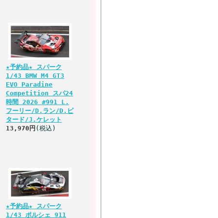
★予約品★ スパーク
1/43 BMW M4 GT3
EVO Paradine
Competition スパ24
時間 2026 #991 L.
フーリー/D.ラン/D.ピ
タード/J.ケレット
13,970円
(税込)
★予約品★ スパーク
1/43 ポルシェ 911