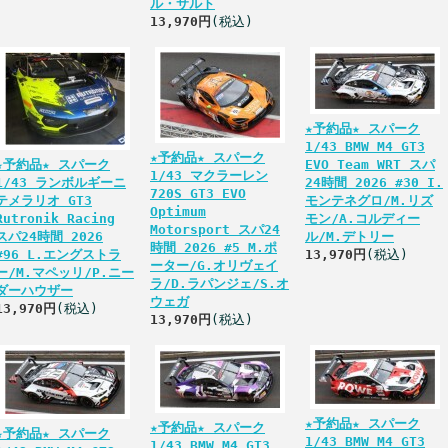
ル・サルト
13,970円
(税込)
★予約品★ スパーク
1/43 BMW M4 GT3
★予約品★ スパーク
★予約品★ スパーク
EVO Team WRT スパ
1/43 マクラーレン
1/43 ランボルギーニ
24時間 2026 #30 I.
720S GT3 EVO
テメラリオ GT3
モンテネグロ/M.リズ
Optimum
Rutronik Racing
モン/A.コルディー
Motorsport スパ24
スパ24時間 2026
ル/M.デトリー
時間 2026 #5 M.ポ
#96 L.エングストラ
13,970円
(税込)
ーター/G.オリヴェイ
ー/M.マペッリ/P.ニー
ラ/D.ラパンジェ/S.オ
ダーハウザー
ウェガ
13,970円
(税込)
13,970円
(税込)
★予約品★ スパーク
★予約品★ スパーク
★予約品★ スパーク
1/43 BMW M4 GT3
1/43 BMW M4 GT3