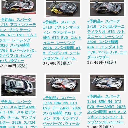
★予約品★ スパーク
★予約品★ スパーク
★予約品★ スパーク
1/18 アストンマーテ
1/18 ランボルギーニ
1/18 アストンマーテ
ィン ヴァンテージ
テメラリオ GT3 ルト
ィン ヴァンテージ
AMR GT3 EVO コムト
ロニック レーシング
AMR GT3 EVO コムト
ゥユー レーシング
2026 スパ24時間
ゥユー レーシング
2026 スパ24時間
#96 L.エングストラ
2026 スパ24時間 #7
#700 N.バールト/X.
ー/M.マペッリ/P.ニー
M.ドルディ/M.ソーレ
クナウフ/G.セルヴ
ダーハウザー
ンセン/N.ティーム
ェ/S.ボヴィー
37,400円
(税込)
37,400円
(税込)
37,400円
(税込)
★予約品★ スパーク
★予約品★ スパーク
1/64 BMW M4 GT3
★予約品★ スパーク
1/64 BMW M4 GT3
EVO チームWRT 2026
1/18 メルセデスAMG
EVO チームWRT 2026
スパ24時間 #30 A.マ
GT3 EVO メルセデス
スパ24時間 #32 K.フ
ッキントッシュ/P.ト
AMG チーム マンフィ
ァン デル リンデ/J.
ンプソン/D.ハーパー
ルター 2026 スパ24
ペッパー/C.ウィール
3,300円
(税込)
時間 #48 2位 L.アウ