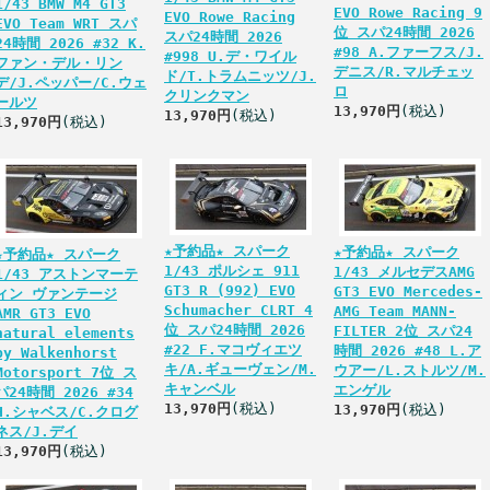
1/43 BMW M4 GT3
EVO Rowe Racing 9
EVO Rowe Racing
EVO Team WRT スパ
位 スパ24時間 2026
スパ24時間 2026
24時間 2026 #32 K.
#98 A.ファーフス/J.
#998 U.デ・ワイル
ファン・デル・リン
デニス/R.マルチェッ
ド/T.トラムニッツ/J.
デ/J.ペッパー/C.ウェ
ロ
クリンクマン
ールツ
13,970円
(税込)
13,970円
(税込)
13,970円
(税込)
★予約品★ スパーク
★予約品★ スパーク
★予約品★ スパーク
1/43 ポルシェ 911
1/43 メルセデスAMG
1/43 アストンマーテ
GT3 R (992) EVO
GT3 EVO Mercedes-
ィン ヴァンテージ
Schumacher CLRT 4
AMG Team MANN-
AMR GT3 EVO
位 スパ24時間 2026
FILTER 2位 スパ24
natural elements
#22 F.マコヴィエツ
時間 2026 #48 L.ア
by Walkenhorst
キ/A.ギューヴェン/M.
ウアー/L.ストルツ/M.
Motorsport 7位 ス
キャンベル
エンゲル
パ24時間 2026 #34
13,970円
(税込)
13,970円
(税込)
H.シャベス/C.クログ
ネス/J.デイ
13,970円
(税込)