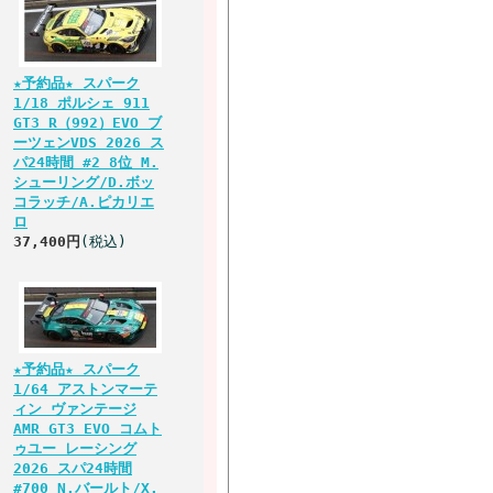
★予約品★ スパーク
1/18 ポルシェ 911
GT3 R（992）EVO ブ
ーツェンVDS 2026 ス
パ24時間 #2 8位 M.
シューリング/D.ボッ
コラッチ/A.ピカリエ
ロ
37,400円
(税込)
★予約品★ スパーク
1/64 アストンマーテ
ィン ヴァンテージ
AMR GT3 EVO コムト
ゥユー レーシング
2026 スパ24時間
#700 N.バールト/X.