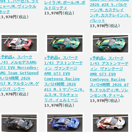
#84 C.ハーゼ/S.ライ
レイラ/M.ポール/M.ボ
2026 #28 S.バルケ
ヒャー/M.ヴィンケル
ルトロッティ
ーン/M.カステレイ
ホック
13,970円
(税込)
ン/P.カステレイン/S.
13,970円
(税込)
パレット
13,970円
(税込)
★予約品★ スパーク
★予約品★ スパーク
★予約品★ スパーク
1/43 メルセデスAMG
1/43 アストンマーテ
1/43 アストンマーテ
GT3 EVO Mercedes-
ィン ヴァンテージ
ィン ヴァンテージ
AMG Team GetSpeed
AMR GT3 EVO
AMR GT3 EVO
スパ24時間 2026
Comtoyou Racing
Comtoyou Racing
#17 M.マルタン/M.ゲ
スパ24時間 2026
スパ24時間 2026 #7
ッツ/F.シラー
#11 M.トマゾーニ/A.
M.ドゥルディ/M.ソレ
13,970円
(税込)
ムス/K.マルチェッ
ンセン/N.ティーム
リ/F.イェルミーニ
13,970円
(税込)
13,970円
(税込)