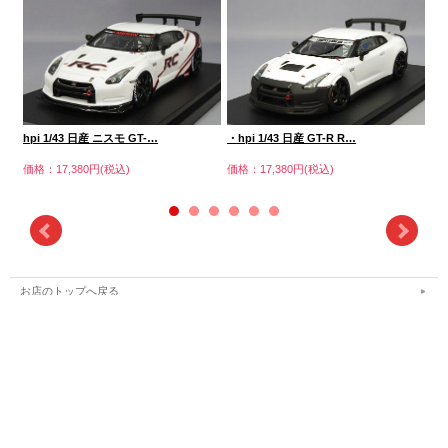
hpi 1/43 日産 ニスモ GT-…
エブ
・hpi 1/43 日産 GT-R R…
価格：17,380円(税込)
価格
価格：17,380円(税込)
お店のトップへ戻る
カートを見る
ご利用案内
特定商取引法表示
個人情報の取扱い
サイトマップ