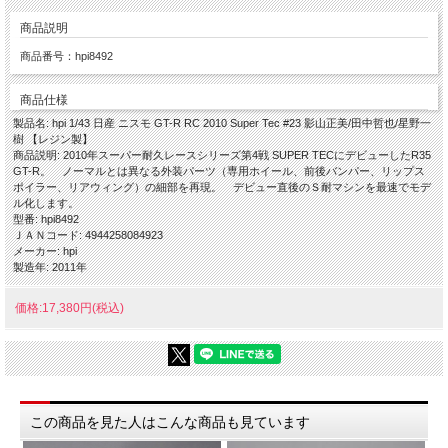
商品説明
商品番号：hpi8492
商品仕様
製品名: hpi 1/43 日産 ニスモ GT-R RC 2010 Super Tec #23 影山正美/田中哲也/星野一
樹 【レジン製】
商品説明: 2010年スーパー耐久レースシリーズ第4戦 SUPER TECにデビューしたR35
GT-R。 ノーマルとは異なる外装パーツ（専用ホイール、前後バンパー、リップス
ポイラー、リアウィング）の細部を再現。 デビュー直後のＳ耐マシンを最速でモデ
ル化します。
型番: hpi8492
ＪＡＮコード: 4944258084923
メーカー: hpi
製造年: 2011年
価格:17,380円(税込)
この商品を見た人はこんな商品も見ています