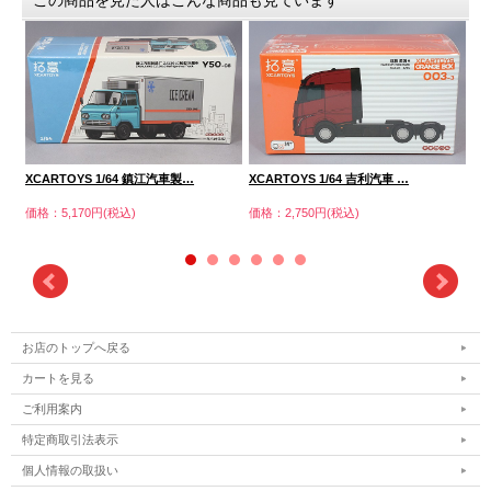
XCARTOYS 1/64 鎮江汽車製…
XCARTOYS 1/64 吉利汽車 …
XC
価格：5,170円(税込)
価格：2,750円(税込)
価格
お店のトップへ戻る
カートを見る
ご利用案内
特定商取引法表示
個人情報の取扱い