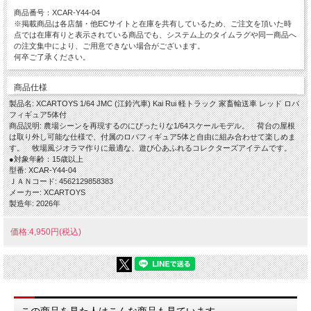
商品番号：XCAR-Y44-04
※掲載商品は各店舗・他ECサイトと在庫を共有しているため、ご注文を頂いた時
点では在庫有りと表示されている商品でも、システム上のタイムラグや同一商品へ
の注文集中により、ご用意できない場合がございます。
何卒ご了承ください。
商品仕様
製品名: XCARTOYS 1/64 JMC (江鈴汽車) Kai Rui 軽トラック 家畜輸送車 レッド ロバ
フィギュア5体付
商品説明: 農場シーンを再現するのにぴったりな1/64スケールモデル。 荷台の屋根
は取り外し可能な仕様で、付属のロバフィギュア5体と自由に組み合わせて楽しめま
す。 牧場風ジオラマ作りに最適な、遊び心あふれるコレクターズアイテムです。
●対象年齢：15歳以上
型番: XCAR-Y44-04
ＪＡＮコード: 4562129858383
メーカー: XCARTOYS
製造年: 2026年
価格:4,950円(税込)
この商品を見た人はこんな商品も見ています