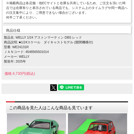
※掲載商品は各店舗・他ECサイトと在庫を共有しているため、ご注文を頂いた時
点では在庫有りと表示されている商品でも、システム上のタイムラグや同一商品へ
の注文集中により、ご用意できない場合がございます。
何卒ご了承ください。
商品仕様
製品名: WELLY 1/24 アストンマーティン DBS レッド
商品説明: ■1/24スケール ダイキャストモデル (開閉機構付)
型番: WE24131R
ＪＡＮコード: 4548565501014
メーカー: WELLY
製造年: 2025年
価格:4,730円(税込)
この商品を見た人はこんな商品も見ています