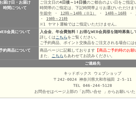
お届け日・お届け
ご注文日の
4日後～14日後
のご都合のよい日をご指定
時間について
時間帯のご指定は、下記時間帯よりお選びいただけま
午前中
・
12時～14時
（※1）
・
14時～16時
・
・
19時～21時
※1 ヤマト運輸ではご指定いただけません。
WEB会員について
入会金、年会費無料！お得なWEB会員様を随時募集し
詳しくは
こちら
をご覧ください。
ご予約商品、ポイント交換品をご注文される場合には
予約商品について
商品ページに記載しております
【商品ご予約時のお願
また、
こちら
もあわせてお読みください。
ご連絡先
キッドボックス ウェブショップ
〒242-0024 神奈川県大和市福田 2-5-11
TEL 046-244-5128
お問合せはページ上部の「お問い合せ 」からお願いいた