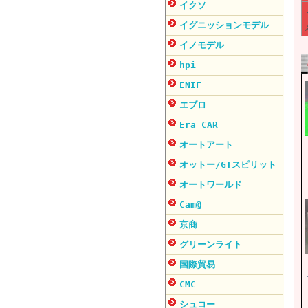
イクソ
イグニッションモデル
イノモデル
hpi
ENIF
エブロ
Era CAR
オートアート
オットー/GTスピリット
オートワールド
Cam@
京商
グリーンライト
国際貿易
CMC
シュコー