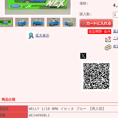
価格:
4
購入数:
返
拡大表示
こ
友
■ 商品仕様
製品名
WELLY 1/18 BMW イセッタ ブルー 【再入荷】
型番
WE24096BL1