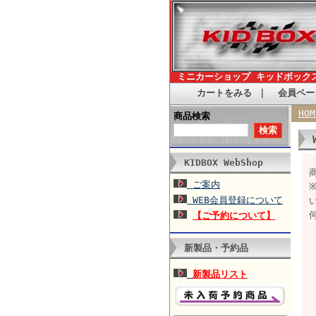
ミニカーショップ キッドボック
カートをみる
｜
会員ペー
HOM
商品検索
KIDBOX WebShop
商
ご案内
WEB会員登録について
【ご予約について】
新製品・予約品
新製品リスト