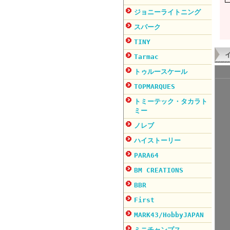
ジョニーライトニング
スパーク
TINY
Tarmac
トゥルースケール
TOPMARQUES
トミーテック・タカラト
ミー
ノレブ
ハイストーリー
PARA64
BM CREATIONS
BBR
First
MARK43/HobbyJAPAN
ミニチャンプス