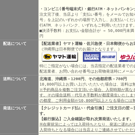
・コンビニ(番号端末式)・銀行ATM・ネットバンキン
注文完了後、当店より「支払い番号」をメールでお知
号」を上記のいずれかの場所で入力し、お支払いくだ
行ATM、ネットバンク、いずれもご利用いただけます
■決済手数料：お支払い金額合計が → 50,000円未満 3
円
配送について
【配送業者】ヤマト運輸・佐川急便・日本郵便からお
（沖縄県は日本郵便でのお届けとなります。）
特にご指定がない場合には、当店指定の配送業者での
配送業者、お問い合わせ番号はお荷物発送時にメール
送料について
北海道、沖縄県－1200円、その他都府県－780円
10,800円以上お買い上げいただいた場合は、送料
※予約商品を複数ご注文頂いた場合、入荷時期が異な
す。その場合送料・代引き手数料が都度発生いたしま
の都度、ご利用金額が10,800円以上となる場合には
発送について
【クレジットカード払い・代金引換】ご注文日の翌～
す。
【銀行振込】ご入金確認が取れ次第発送いたします。
※在庫状況によっては入荷待ちとなり、発送に遅れが
入荷待ちとなる場合には当店よりご連絡させていただ