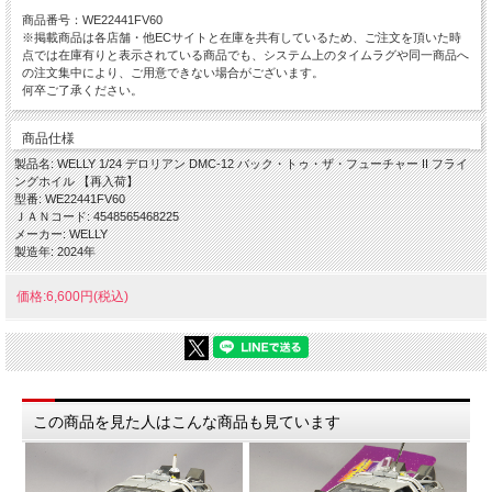
商品番号：WE22441FV60
※掲載商品は各店舗・他ECサイトと在庫を共有しているため、ご注文を頂いた時
点では在庫有りと表示されている商品でも、システム上のタイムラグや同一商品へ
の注文集中により、ご用意できない場合がございます。
何卒ご了承ください。
商品仕様
製品名: WELLY 1/24 デロリアン DMC-12 バック・トゥ・ザ・フューチャー II フライ
ングホイル 【再入荷】
型番: WE22441FV60
ＪＡＮコード: 4548565468225
メーカー: WELLY
製造年: 2024年
価格:6,600円(税込)
この商品を見た人はこんな商品も見ています