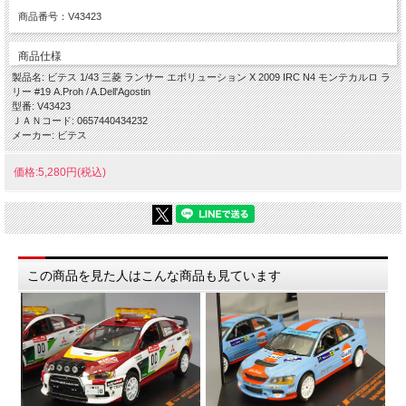
商品番号：V43423
商品仕様
製品名: ビテス 1/43 三菱 ランサー エボリューション X 2009 IRC N4 モンテカルロ ラ
リー #19 A.Proh / A.Dell'Agostin
型番: V43423
ＪＡＮコード: 0657440434232
メーカー: ビテス
価格:5,280円(税込)
この商品を見た人はこんな商品も見ています