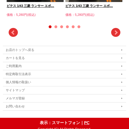
ビテ
ビテス 1/43 三菱 ランサー エボ…
ビテス 1/43 三菱 ランサー エボ…
価格
価格：5,280円(税込)
価格：5,280円(税込)
お店のトップへ戻る
カートを見る
ご利用案内
特定商取引法表示
個人情報の取扱い
サイトマップ
メルマガ登録
お問い合わせ
表示：スマートフォン｜
PC