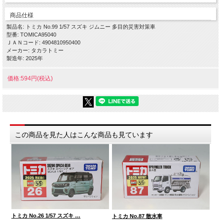
商品仕様
製品名: トミカ No.99 1/57 スズキ ジムニー 多目的災害対策車
型番: TOMICA95040
ＪＡＮコード: 4904810950400
メーカー: タカラトミー
製造年: 2025年
価格:594円(税込)
この商品を見た人はこんな商品も見ています
トミカ No.26 1/57 スズキ …
トミ
トミカ No.87 散水車