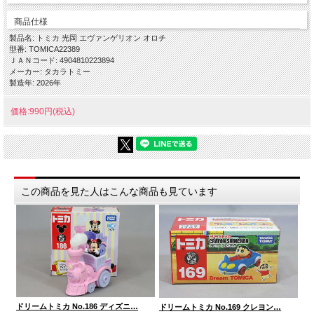
商品仕様
製品名: トミカ 光岡 エヴァンゲリオン オロチ
型番: TOMICA22389
ＪＡＮコード: 4904810223894
メーカー: タカラトミー
製造年: 2026年
価格:990円(税込)
この商品を見た人はこんな商品も見ています
ドリームトミカ No.186 ディズニ…
ド
ドリームトミカ No.169 クレヨン…