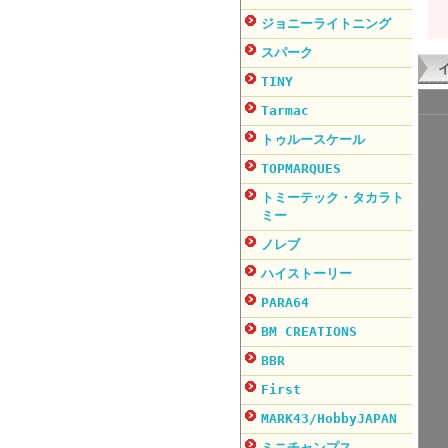
ジョニーライトニング
スパーク
TINY
Tarmac
トゥルースケール
TOPMARQUES
トミーテック・タカラト
ミー
ノレブ
ハイストーリー
PARA64
BM CREATIONS
BBR
First
MARK43/HobbyJAPAN
ミニチャンプス