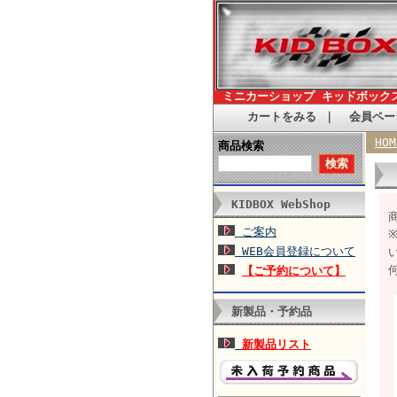
ミニカーショップ キッドボック
カートをみる
｜
会員ペー
HOM
商品検索
KIDBOX WebShop
商
ご案内
WEB会員登録について
【ご予約について】
新製品・予約品
新製品リスト