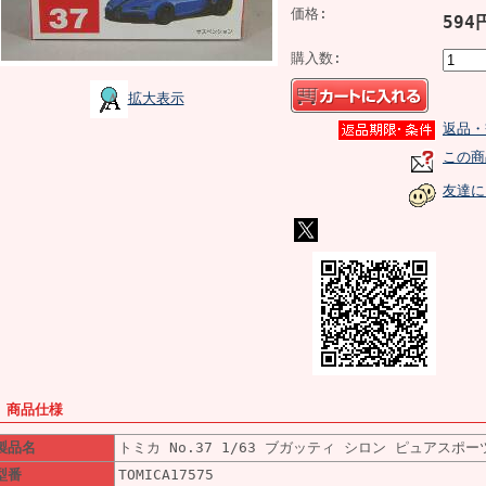
価格:
59
購入数:
拡大表示
返品・
この商
友達に
■ 商品仕様
製品名
トミカ No.37 1/63 ブガッティ シロン ピュアスポー
型番
TOMICA17575