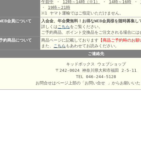
午前中
・
12時～14時
（※1）
・
14時～16時
・
・
19時～21時
※1 ヤマト運輸ではご指定いただけません。
WEB会員について
入会金、年会費無料！お得なWEB会員様を随時募集し
詳しくは
こちら
をご覧ください。
ご予約商品、ポイント交換品をご注文される場合には
予約商品について
商品ページに記載しております
【商品ご予約時のお願
また、
こちら
もあわせてお読みください。
ご連絡先
キッドボックス ウェブショップ
〒242-0024 神奈川県大和市福田 2-5-11
TEL 046-244-5128
お問合せはページ上部の「お問い合せ 」からお願いいた