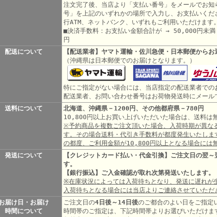
注文完了後、当店より「支払い番号」をメールでお知
号」を上記のいずれかの場所で入力し、お支払いくだ
行ATM、ネットバンク、いずれもご利用いただけます
■決済手数料：お支払い金額合計が → 50,000円未満 3
円
配送について
【配送業者】ヤマト運輸・佐川急便・日本郵便からお
（沖縄県は日本郵便でのお届けとなります。）
特にご指定がない場合には、当店指定の配送業者での
配送業者、お問い合わせ番号はお荷物発送時にメール
送料について
北海道、沖縄県－1200円、その他都府県－780円
10,800円以上お買い上げいただいた場合は、送料
※予約商品を複数ご注文頂いた場合、入荷時期が異な
す。その場合送料・代引き手数料が都度発生いたしま
の都度、ご利用金額が10,800円以上となる場合には
発送について
【クレジットカード払い・代金引換】ご注文日の翌～
す。
【銀行振込】ご入金確認が取れ次第発送いたします。
※在庫状況によっては入荷待ちとなり、発送に遅れが
入荷待ちとなる場合には当店よりご連絡させていただ
お届け日・お届け
ご注文日の
4日後～14日後
のご都合のよい日をご指定
時間について
時間帯のご指定は、下記時間帯よりお選びいただけま