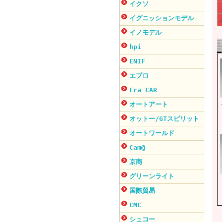
イクソ
イグニッションモデル
イノモデル
hpi
ENIF
エブロ
Era CAR
オートアート
オットー/GTスピリット
オートワールド
Cam@
京商
グリーンライト
国際貿易
CMC
シュコー