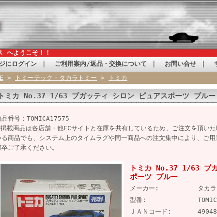
ス へようこそ！！
ジにログイン
｜
ご利用案内/返品・交換について
｜
お問い合せ
｜
E
>
トミーテック・タカラトミー
>
トミカ
トミカ No.37 1/63 ブガッティ シロン ピュアスポーツ ブルー
品番号：TOMICA17575
※掲載商品は各店舗・他ECサイトと在庫を共有しているため、ご注文を頂い
いる商品でも、システム上のタイムラグや同一商品への注文集中により、ご用
何卒ご了承ください。
トミカ No.37 1/63
ポーツ ブルー
メーカー:
タカラ
型番:
TOMIC
ＪＡＮコード:
49048