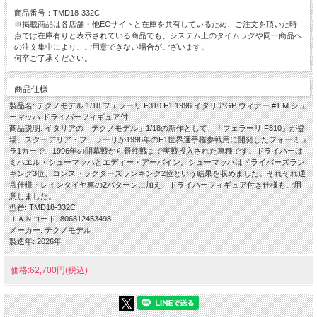
商品番号：TMD18-332C
※掲載商品は各店舗・他ECサイトと在庫を共有しているため、ご注文を頂いた時
点では在庫有りと表示されている商品でも、システム上のタイムラグや同一商品へ
の注文集中により、ご用意できない場合がございます。
何卒ご了承ください。
商品仕様
製品名: テクノモデル 1/18 フェラーリ F310 F1 1996 イタリアGP ウィナー #1 M.シュ
ーマッハ ドライバーフィギュア付
商品説明: イタリアの「テクノモデル」1/18の新作として、「フェラーリ F310」が登
場。スクーデリア・フェラーリが1996年のF1世界選手権参戦用に開発したフォーミュ
ラ1カーで、1996年の開幕戦から最終戦まで実戦投入された車種です。ドライバーは
ミハエル・シューマッハとエディー・アーバイン。シューマッハはドライバーズラン
キング3位、コンストラクターズランキング2位という結果を収めました。それぞれ通
常仕様・レインタイヤ車の2パターンに加え、ドライバーフィギュア付き仕様もご用
意しました。
型番: TMD18-332C
ＪＡＮコード: 806812453498
メーカー: テクノモデル
製造年: 2026年
価格:62,700円(税込)