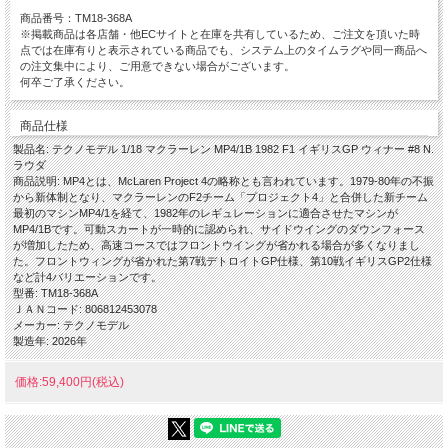
商品番号：TM18-368A
※掲載商品は各店舗・他ECサイトと在庫を共有しているため、ご注文を頂いた時
点では在庫有りと表示されている商品でも、システム上のタイムラグや同一商品へ
の注文集中により、ご用意できない場合がございます。
何卒ご了承ください。
商品仕様
製品名: テクノモデル 1/18 マクラーレン MP4/1B 1982 F1 イギリスGP ウィナー #8 N.
ラウダ
商品説明: MP4とは、McLaren Project 4の略称とも言われています。1979-80年の不振
から新体制となり、マクラーレンのF2チーム「プロジェクト4」と合併した新チーム
最初のマシンMP4/1を経て、1982年のレギュレーションに適合させたマシンが
MP4/1Bです。可動スカートが一時的に認められ、サイドウイングのダウンフォース
が増加したため、高速コースではフロントウイングが省かれる場合が多くなりまし
た。フロントウィングが省かれた第7戦デトロイトGP仕様、第10戦イギリスGP2仕様
など計4バリエーションです。
型番: TM18-368A
ＪＡＮコード: 806812453078
メーカー: テクノモデル
製造年: 2026年
価格:59,400円(税込)