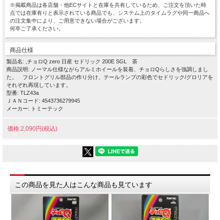
※掲載商品は各店舗・他ECサイトと在庫を共有しているため、ご注文を頂いた時
点では在庫有りと表示されている商品でも、システム上のタイムラグや同一商品へ
の注文集中により、ご用意できない場合がございます。
何卒ご了承ください。
商品仕様
製品名: ,チョロQ zero 日産 セドリック 200E SGL 茶
商品説明: ノーマル仕様ながらアルミホイールを装着、チョロQらしさを強調しまし
た。 フロントグリル部品の作り分け、テールランプの彩色でセドリック/グロリアを
それぞれ再現しています。
型番: TLZ43a
ＪＡＮコード: 4543736279945
メーカー: トミーテック
価格:2,090円(税込)
この商品を見た人はこんな商品も見ています