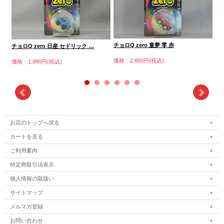
チョロQ zero 童夢 零 赤
チョ
チョロQ zero 日産 セドリック …
価格：2,860円(税込)
価格
価格：1,980円(税込)
お店のトップへ戻る
カートを見る
ご利用案内
特定商取引法表示
個人情報の取扱い
サイトマップ
メルマガ登録
お問い合わせ