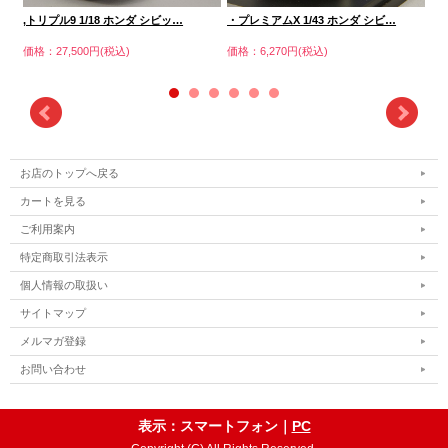
,トリプル9 1/18 ホンダ シビッ…
・プレミアムX 1/43 ホンダ シビ…
,ト
価格：27,500円(税込)
価格：6,270円(税込)
価格
お店のトップへ戻る
カートを見る
ご利用案内
特定商取引法表示
個人情報の取扱い
サイトマップ
メルマガ登録
お問い合わせ
表示：スマートフォン｜
PC