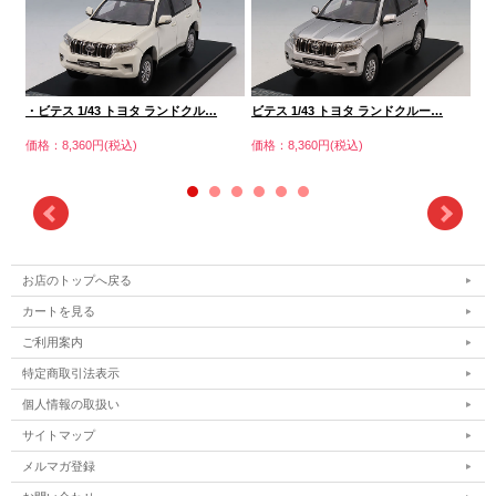
・ビテス 1/43 トヨタ ランドクル…
ビテス 1/43 トヨタ ランドクルー…
ビ
価格：8,360円(税込)
価格：8,360円(税込)
価格
お店のトップへ戻る
カートを見る
ご利用案内
特定商取引法表示
個人情報の取扱い
サイトマップ
メルマガ登録