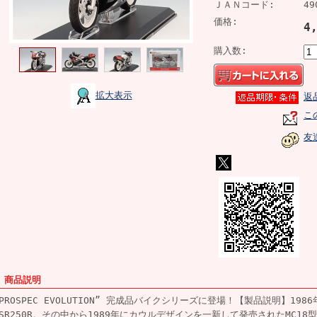
ＪＡＮコード:
49
価格:
4
購入数:
拡大表示
返
こ
友
■ 商品説明
“PROSPEC EVOLUTION” 完成品バイクシリーズに登場！【製品説明】198
NSR250R。その中から1989年にカウルデザインを一新して発売されたMC18型