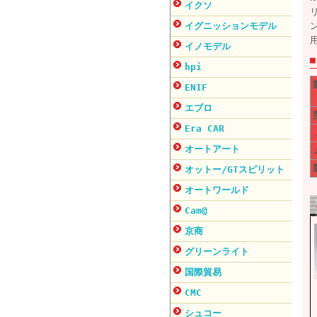
イクソ
イグニッションモデル
イノモデル
hpi
ENIF
エブロ
Era CAR
オートアート
オットー/GTスピリット
オートワールド
Cam@
京商
グリーンライト
国際貿易
CMC
シュコー