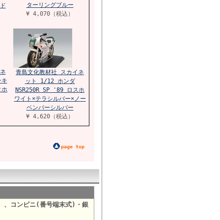
ターリングブルー
ド
¥ 4,070（税込）
ネ
青島文化教材社 スカイネ
ンキ
ット 1/12 ホンダ
タホ
NSR250R SP '89 ロスホ
ワイト×テラシルバー×ノー
ベンバーシルバー
¥ 4,620（税込）
page top
）、コンビニ(番号端末式)・銀
。