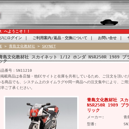
ス へようこそ！！
ジにログイン
｜
ご利用案内/返品・交換について
｜
お問い合せ
｜
E
>
青島文化教材社
>
SKYNET
青島文化教材社 スカイネット 1/12 ホンダ NSR250R 1989
ック
商品番号：SN11210
※掲載商品は各店舗・他ECサイトと在庫を共有しているため、ご注文を頂い
いる商品でも、システム上のタイムラグや同一商品への注文集中により、ご用
何卒ご了承ください。
青島文化教材社 スカイ
NSR250R 1989
リック
メーカー:
青
型番:
SN