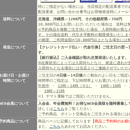
特にご指定がない場合には、当店指定の配送業者での
配送業者、お問い合わせ番号はお荷物発送時にメール
送料について
北海道、沖縄県－1200円、その他都府県－780円
10,800円以上お買い上げいただいた場合は、送料
※予約商品を複数ご注文頂いた場合、入荷時期が異な
す。その場合送料・代引き手数料が都度発生いたしま
の都度、ご利用金額が10,800円以上となる場合には
発送について
【クレジットカード払い・代金引換】ご注文日の翌～
す。
【銀行振込】ご入金確認が取れ次第発送いたします。
※在庫状況によっては入荷待ちとなり、発送に遅れが
入荷待ちとなる場合には当店よりご連絡させていただ
お届け日・お届け
ご注文日の
4日後～14日後
のご都合のよい日をご指定
時間について
時間帯のご指定は、下記時間帯よりお選びいただけま
午前中
・
12時～14時
（※1）
・
14時～16時
・
・
19時～21時
※1 ヤマト運輸ではご指定いただけません。
WEB会員について
入会金、年会費無料！お得なWEB会員様を随時募集し
詳しくは
こちら
をご覧ください。
ご予約商品、ポイント交換品をご注文される場合には
予約商品について
商品ページに記載しております
【商品ご予約時のお願
また、
こちら
もあわせてお読みください。