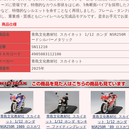
リーズに登場です。特徴的なカウル形状をはじめ、5角断面パイプを採用した
ンなど、特徴的なシルエットを余すことなく再現しました。フレーム・タンク
用し、重量感・質感ともにハイレベルな完成品モデルです。是非お手元でお楽
■ 商品仕様
製品名
青島文化教材社 スカイネット 1/12 ホンダ NSR250R 
ードシルバーメタリック
型番
SN11210
ＪＡＮコード
4905083112106
メーカー
青島文化教材社 スカイネット
製造年
2025年
青島文化教材社 スカイネ
青島文化教材社 スカイネ
青島文化教材社 スカイ
ット 1/12 ホンダ
ット 1/12 ホンダ モンキ
ット 1/12 ホンダ
NSR250R 1989 ロスホワ
ー ファイティングレッド
NSR250R '89 ロスホ