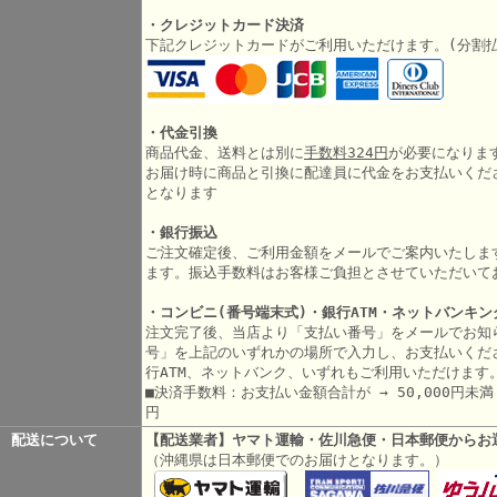
・クレジットカード決済
下記クレジットカードがご利用いただけます。(分割
・代金引換
商品代金、送料とは別に
手数料324円
が必要になりま
お届け時に商品と引換に配達員に代金をお支払いくだ
となります
・銀行振込
ご注文確定後、ご利用金額をメールでご案内いたしま
ます。振込手数料はお客様ご負担とさせていただいて
・コンビニ(番号端末式)・銀行ATM・ネットバンキン
注文完了後、当店より「支払い番号」をメールでお知
号」を上記のいずれかの場所で入力し、お支払いくだ
行ATM、ネットバンク、いずれもご利用いただけます
■決済手数料：お支払い金額合計が → 50,000円未満 3
円
配送について
【配送業者】ヤマト運輸・佐川急便・日本郵便からお
（沖縄県は日本郵便でのお届けとなります。）