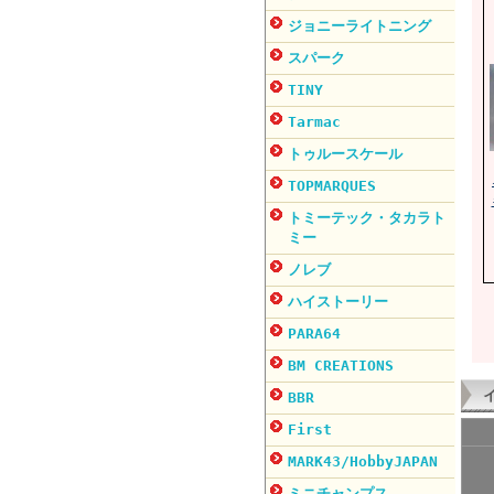
ジョニーライトニング
スパーク
TINY
Tarmac
トゥルースケール
TOPMARQUES
トミーテック・タカラト
ミー
ノレブ
ハイストーリー
PARA64
BM CREATIONS
BBR
First
MARK43/HobbyJAPAN
ミニチャンプス