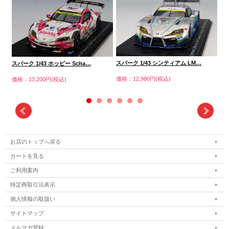
スパーク 1/43 シンティアム LM…
ス
スパーク 1/43 ホッピー Scha…
価格：12,980円(税込)
価格
価格：13,200円(税込)
お店のトップへ戻る
カートを見る
ご利用案内
特定商取引法表示
個人情報の取扱い
サイトマップ
メルマガ登録