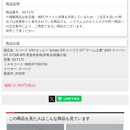
商品説明
商品番号：SGT172
※掲載商品は各店舗・他ECサイトと在庫を共有しているため、ご注文を頂いた時
点では在庫有りと表示されている商品でも、システム上のタイムラグや同一商品へ
の注文集中により、ご用意できない場合がございます。
何卒ご了承ください。
商品仕様
製品名: スパーク 1/43 ホッピー Schatz GR スープラ GT "チーム土屋" 2024 スーパー
GT GT300 #25 菅波冬悟/松井孝允/佐藤公哉
型番: SGT172
ＪＡＮコード: 9581677301726
メーカー: スパーク
製造年: 2025年
価格:12,980円(税込)
この商品を見た人はこんな商品も見ています