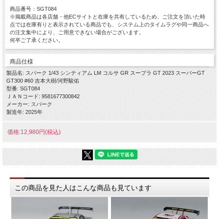
商品番号：SGT084
※掲載商品は各店舗・他ECサイトと在庫を共有しているため、ご注文を頂いた時
点では在庫有りと表示されている商品でも、システム上のタイムラグや同一商品へ
の注文集中により、ご用意できない場合がございます。
何卒ご了承ください。
商品仕様
製品名: スパーク 1/43 シンティアム LM コルサ GR スープラ GT 2023 スーパーGT
GT300 #60 吉本大樹/河野駿佑
型番: SGT084
ＪＡＮコード: 9581677300842
メーカー: スパーク
製造年: 2025年
価格:12,980円(税込)
この商品を見た人はこんな商品も見ています