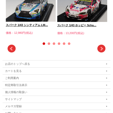
スパーク 1/43 シンティアム LM…
スパーク 1/43 ホッピー Scha…
スパ
価格：12,980円(税込)
価格：13,200円(税込)
価格
お店のトップへ戻る
カートを見る
ご利用案内
特定商取引法表示
個人情報の取扱い
サイトマップ
メルマガ登録