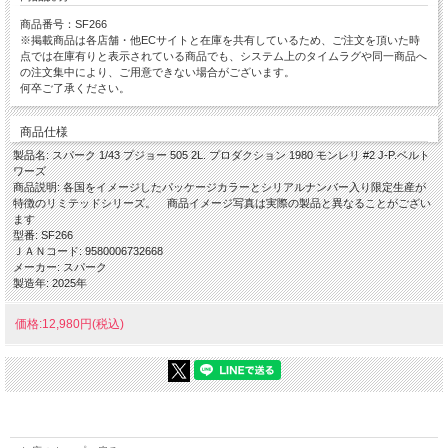
商品番号：SF266
※掲載商品は各店舗・他ECサイトと在庫を共有しているため、ご注文を頂いた時
点では在庫有りと表示されている商品でも、システム上のタイムラグや同一商品へ
の注文集中により、ご用意できない場合がございます。
何卒ご了承ください。
商品仕様
製品名: スパーク 1/43 プジョー 505 2L. プロダクション 1980 モンレリ #2 J-P.ベルト
ワーズ
商品説明: 各国をイメージしたパッケージカラーとシリアルナンバー入り限定生産が
特徴のリミテッドシリーズ。 商品イメージ写真は実際の製品と異なることがござい
ます
型番: SF266
ＪＡＮコード: 9580006732668
メーカー: スパーク
製造年: 2025年
価格:12,980円(税込)