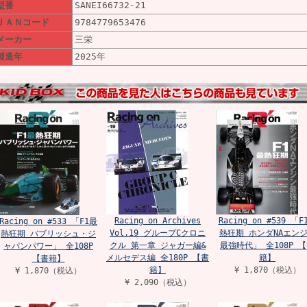
型番
SANEI66732-21
ＪＡＮコード
9784779653476
メーカー
三栄
製造年
2025年
Racing on Archives
Racing on #539 「F
Racing on #533 「F1最
Vol.19 グループCクロニ
熱狂期 ホンダNAエン
熱狂期 バブリッシュ・ジ
クル 第一章 ジャガー編&
最強時代」 全108P 
ャパンパワー」 全108P
メルセデス編 全180P 【書
籍】
【書籍】
籍】
¥ 1,870（税込）
¥ 1,870（税込）
¥ 2,090（税込）