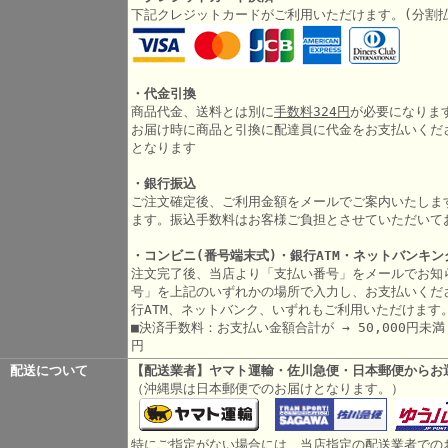
下記クレジットカードがご利用いただけます。(分割
・代金引換
商品代金、送料とは別に
手数料324円
が必要になりま
お届け時に商品と引換に配達員に代金をお支払いくだ
となります
・銀行振込
ご注文確定後、ご利用金額をメールでご案内いたしま
ます。振込手数料はお客様ご負担とさせていただいて
・コンビニ(番号端末式)・銀行ATM・ネットバンキン
注文完了後、当店より「支払い番号」をメールでお知
号」を上記のいずれかの場所で入力し、お支払いくだ
行ATM、ネットバンク、いずれもご利用いただけます
■決済手数料：お支払い金額合計が → 50,000円未満 3
円
配送について
【配送業者】ヤマト運輸・佐川急便・日本郵便からお
（沖縄県は日本郵便でのお届けとなります。）
特にご指定がない場合には、当店指定の配送業者での