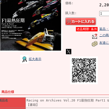
価格:
2,2
購入数:
返品・
この商
友達に
拡大表示
■ 商品仕様
製品名
Racing on Archives Vol.20 F1最熱狂期 Part1 
【書籍】