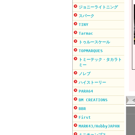
ジョニーライトニング
スパーク
TINY
Tarmac
トゥルースケール
TOPMARQUES
トミーテック・タカラト
ミー
ノレブ
ハイストーリー
PARA64
BM CREATIONS
BBR
First
MARK43/HobbyJAPAN
ミニチャンプス