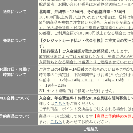
配送業者、お問い合わせ番号はお荷物発送時にメール
送料について
北海道、沖縄県－1200円、その他都府県－780円
10,800円以上お買い上げいただいた場合は、送料
※予約商品を複数ご注文頂いた場合、入荷時期が異な
す。その場合送料・代引き手数料が都度発生いたしま
の都度、ご利用金額が10,800円以上となる場合には
発送について
【クレジットカード払い・代金引換】ご注文日の翌～
す。
【銀行振込】ご入金確認が取れ次第発送いたします。
※在庫状況によっては入荷待ちとなり、発送に遅れが
入荷待ちとなる場合には当店よりご連絡させていただ
お届け日・お届け
ご注文日の
4日後～14日後
のご都合のよい日をご指定
時間について
時間帯のご指定は、下記時間帯よりお選びいただけま
午前中
・
12時～14時
（※1）
・
14時～16時
・
・
19時～21時
※1 ヤマト運輸ではご指定いただけません。
WEB会員について
入会金、年会費無料！お得なWEB会員様を随時募集し
詳しくは
こちら
をご覧ください。
ご予約商品、ポイント交換品をご注文される場合には
予約商品について
商品ページに記載しております
【商品ご予約時のお願
また、
こちら
もあわせてお読みください。
ご連絡先