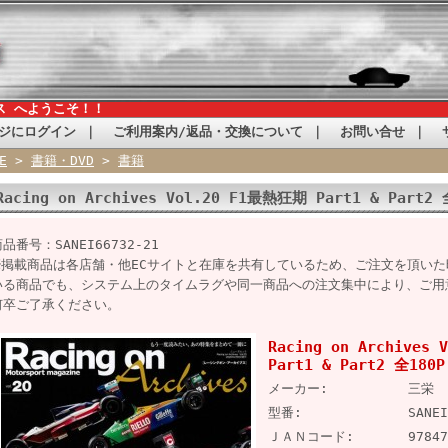
ス へようこそ！！
ジにログイン
｜
ご利用案内/返品・交換について
｜
お問い合せ
｜
E
>
書籍・DVD
>
書籍
Racing on Archives Vol.20 F1最熱狂期 Part1 & Part
品番号：SANEI66732-21
※掲載商品は各店舗・他ECサイトと在庫を共有しているため、ご注文を頂い
いる商品でも、システム上のタイムラグや同一商品への注文集中により、ご用
何卒ご了承ください。
Racing on Archives
Part1 & Part2 全18
メーカー:
三栄
型番:
SANEI
ＪＡＮコード:
97847