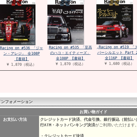
,Racing on #519 
Racing on #535 「至高
Racing on #536 「ジャ
パーシルエット Part 
のハコ・エイティーズ」
ン・アレジ」 全108P
全116P 【書籍】
全108P 【書籍】
【書籍】
¥ 1,680（税込）
¥ 1,870（税込）
¥ 1,870（税込）
インフォメーション
お買い物ガイド
お支払い方法
クレジットカード決済、代金引換、銀行振込（前払い
行ATM・ネットバンキング決済
がご利用いただけます
・クレジットカード決済