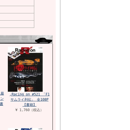
1最
,Racing on #521 「F1
ジン
サムライ列伝」 全108P
【書
【書籍】
¥ 1,760（税込）