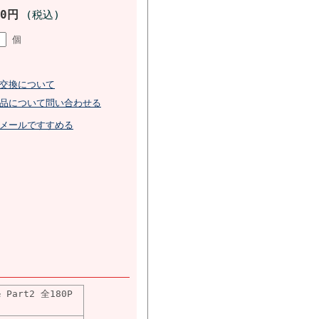
00円
(税込)
個
交換について
品について問い合わせる
メールですすめる
& Part2 全180P