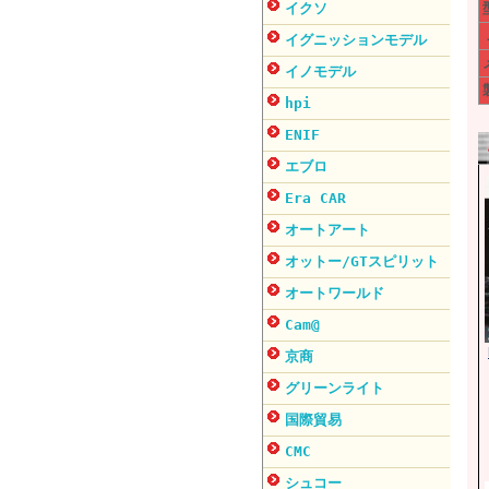
イクソ
イグニッションモデル
イノモデル
hpi
ENIF
エブロ
Era CAR
オートアート
オットー/GTスピリット
オートワールド
Cam@
京商
グリーンライト
国際貿易
CMC
シュコー