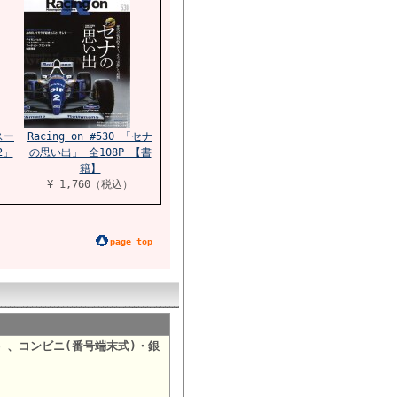
「スー
Racing on #530 「セナ
2」
の思い出」 全108P 【書
籍】
¥ 1,760（税込）
page top
）、コンビニ(番号端末式)・銀
。