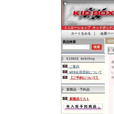
ミニカーショップ キッドボック
カートをみる
｜
会員ペー
HOM
商品検索
KIDBOX WebShop
商
ご案内
WEB会員登録について
【ご予約について】
新製品・予約品
新製品リスト