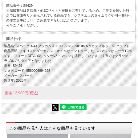
商品番号：S9429
※掲載商品は各店舗・他ECサイトと在庫を共有しているため、ご注文を頂いた時
点では在庫有りと表示されている商品でも、システム上のタイムラグや同一商品へ
の注文集中により、ご用意できない場合がございます。
何卒ご了承ください。
商品仕様
製品名: スパーク 1/43 ダッカムス 1973 ルマン24H #5 A.d.カディネット/C.クラフト
商品説明: イギリスのダッカムズ・オイルがエントリーしたこのマシンはローラT280
です。フォードDFVの3リッターV8エンジンを搭載しています。決勝ではクラッチト
ラブルでリタイアとなりました。
型番: S9429
ＪＡＮコード: 9580006994295
メーカー: スパーク
製造年: 2025年
価格:12,980円(税込)
この商品を見た人はこんな商品も見ています