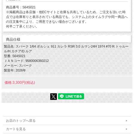
商品番号：S64S021
※掲載商品は各店舗・他ECサイトと在庫を共有しているため、ご注文を頂いた時
点では在庫有りと表示されている商品でも、システム上のタイムラグや同一商品へ
の注文集中により、ご用意できない場合がございます。
何卒ご了承ください。
商品仕様
製品名: スパーク 1/64 ポルシェ 911 カレラ RSR 3.0 ルマン24H 1974 #70 R.トゥルー
ル/H.カチア/D.ルア
型番: S64S021
ＪＡＮコード: 9580006360212
メーカー: スパーク
製造年: 2026年
価格:3,300円(税込)
お店のトップへ戻る
カートを見る