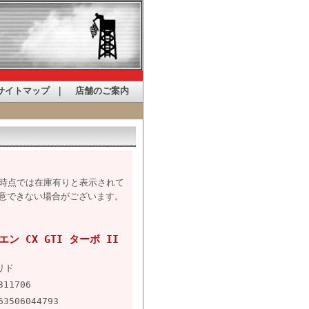
サイトマップ
｜
店舗のご案内
た時点では在庫有りと表示されて
意できない場合がございます。
エン CX GTI ターボ II
リド
311706
63506044793