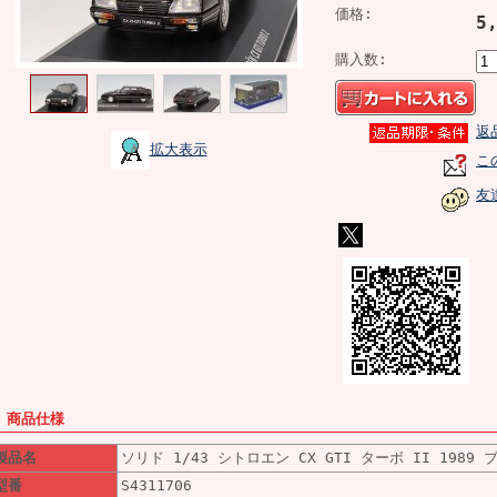
価格:
5
購入数:
返
拡大表示
こ
友
■ 商品仕様
製品名
ソリド 1/43 シトロエン CX GTI ターボ II 1989
型番
S4311706