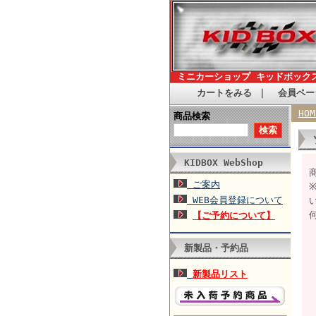
ミニカーショップ キッドボック
カートをみる
｜
会員ペー
HOM
商品検索
KIDBOX WebShop
商
ご案内
WEB会員登録について
【ご予約について】
新製品・予約品
新製品リスト