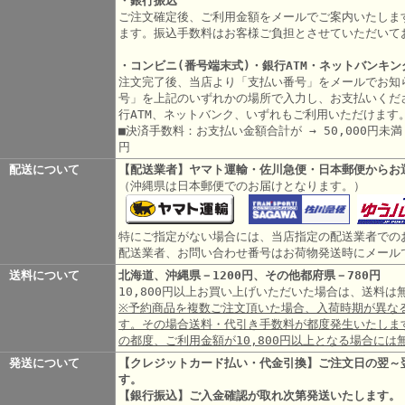
・銀行振込
ご注文確定後、ご利用金額をメールでご案内いたしま
ます。振込手数料はお客様ご負担とさせていただいて
・コンビニ(番号端末式)・銀行ATM・ネットバンキン
注文完了後、当店より「支払い番号」をメールでお知
号」を上記のいずれかの場所で入力し、お支払いくだ
行ATM、ネットバンク、いずれもご利用いただけます
■決済手数料：お支払い金額合計が → 50,000円未満 3
円
配送について
【配送業者】ヤマト運輸・佐川急便・日本郵便からお
（沖縄県は日本郵便でのお届けとなります。）
特にご指定がない場合には、当店指定の配送業者での
配送業者、お問い合わせ番号はお荷物発送時にメール
送料について
北海道、沖縄県－1200円、その他都府県－780円
10,800円以上お買い上げいただいた場合は、送料
※予約商品を複数ご注文頂いた場合、入荷時期が異な
す。その場合送料・代引き手数料が都度発生いたしま
の都度、ご利用金額が10,800円以上となる場合には
発送について
【クレジットカード払い・代金引換】ご注文日の翌～
す。
【銀行振込】ご入金確認が取れ次第発送いたします。