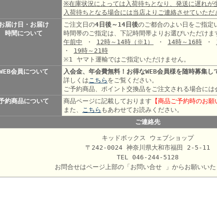
※在庫状況によっては入荷待ちとなり、発送に遅れが
入荷待ちとなる場合には当店よりご連絡させていただ
お届け日・お届け
ご注文日の
4日後～14日後
のご都合のよい日をご指定
時間について
時間帯のご指定は、下記時間帯よりお選びいただけま
午前中
・
12時～14時
（※1）
・
14時～16時
・
・
19時～21時
※1 ヤマト運輸ではご指定いただけません。
WEB会員について
入会金、年会費無料！お得なWEB会員様を随時募集し
詳しくは
こちら
をご覧ください。
ご予約商品、ポイント交換品をご注文される場合には
予約商品について
商品ページに記載しております
【商品ご予約時のお願
また、
こちら
もあわせてお読みください。
ご連絡先
キッドボックス ウェブショップ
〒242-0024 神奈川県大和市福田 2-5-11
TEL 046-244-5128
お問合せはページ上部の「お問い合せ 」からお願いいた