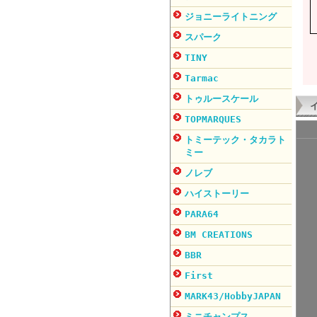
ジョニーライトニング
スパーク
TINY
Tarmac
トゥルースケール
TOPMARQUES
トミーテック・タカラト
ミー
ノレブ
ハイストーリー
PARA64
BM CREATIONS
BBR
First
MARK43/HobbyJAPAN
ミニチャンプス