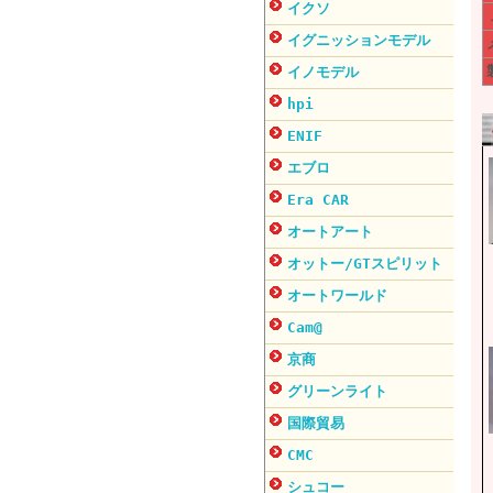
イクソ
イグニッションモデル
イノモデル
hpi
ENIF
エブロ
Era CAR
オートアート
オットー/GTスピリット
オートワールド
Cam@
京商
グリーンライト
国際貿易
CMC
シュコー