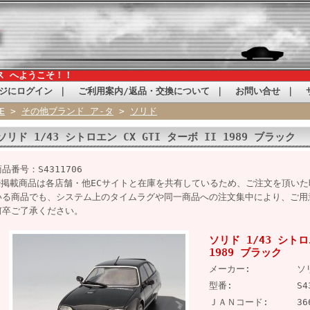
ス へようこそ！！
ジにログイン
｜
ご利用案内/返品・交換について
｜
お問い合せ
｜
E
>
その他ブランド ア-タ
>
ソリド
ソリド 1/43 シトロエン CX GTI ターボ II 1989 ブラック
品番号：S4311706
※掲載商品は各店舗・他ECサイトと在庫を共有しているため、ご注文を頂い
いる商品でも、システム上のタイムラグや同一商品への注文集中により、ご用
何卒ご了承ください。
ソリド 1/43 シトロ
1989 ブラック
メーカー:
ソ
型番:
S4
ＪＡＮコード:
36