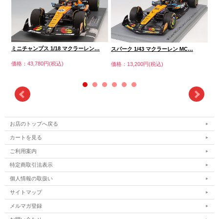
…
ミニチャンプス 1/18 マクラーレン…
ミ
スパーク 1/43 マクラーレン MC…
価格：43,780円(税込)
価格
価格：13,200円(税込)
お店のトップへ戻る
カートを見る
ご利用案内
特定商取引法表示
個人情報の取扱い
サイトマップ
メルマガ登録