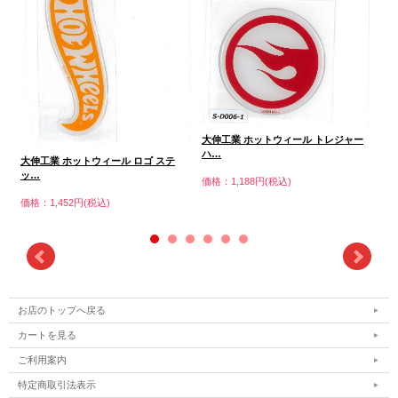
大
大伸工業 ホットウィール トレジャー
ハ
ハ…
大伸工業 ホットウィール ロゴ ステ
価格
ッ…
価格：1,188円(税込)
価格：1,452円(税込)
お店のトップへ戻る
カートを見る
ご利用案内
特定商取引法表示