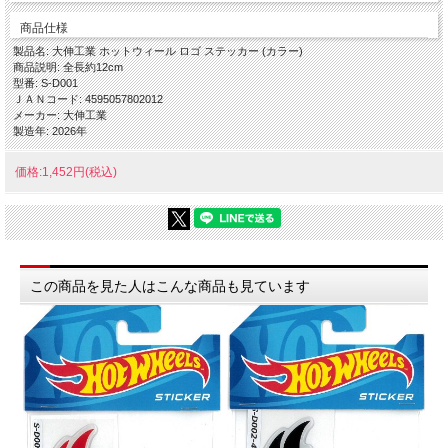
商品仕様
製品名: 大伸工業 ホットウィール ロゴ ステッカー (カラー)
商品説明: 全長約12cm
型番: S-D001
ＪＡＮコード: 4595057802012
メーカー: 大伸工業
製造年: 2026年
価格:1,452円(税込)
この商品を見た人はこんな商品も見ています