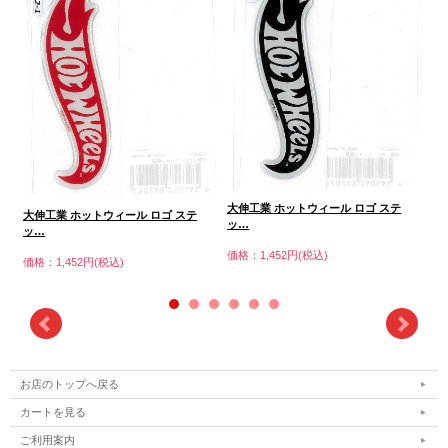
大伸工業 ホットウィール ロゴ ステ
大
大伸工業 ホットウィール ロゴ ステ
ッ…
ッ
ッ…
価格：1,452円(税込)
価格
価格：1,452円(税込)
お店のトップへ戻る
カートを見る
ご利用案内