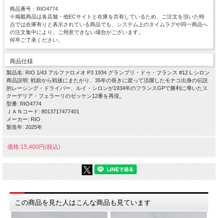
商品番号：RIO4774
※掲載商品は各店舗・他ECサイトと在庫を共有しているため、ご注文を頂いた時
点では在庫有りと表示されている商品でも、システム上のタイムラグや同一商品へ
の注文集中により、ご用意できない場合がございます。
何卒ご了承ください。
商品仕様
製品名: RIO 1/43 アルファロメオ P3 1934 グランプリ・ドゥ・フランス #12 L.シロン
商品説明: 戦前から戦後にまたがり、35年の長きに渡って活躍したモナコ出身の伝説
的レーシング・ドライバー、ルイ・シロンが1934年のフランスGPで勝利に導いたス
クーデリア・フェラーリのゼッケン12番を再現。
型番: RIO4774
ＪＡＮコード: 8013717477401
メーカー: RIO
製造年: 2025年
価格:15,400円(税込)
この商品を見た人はこんな商品も見ています