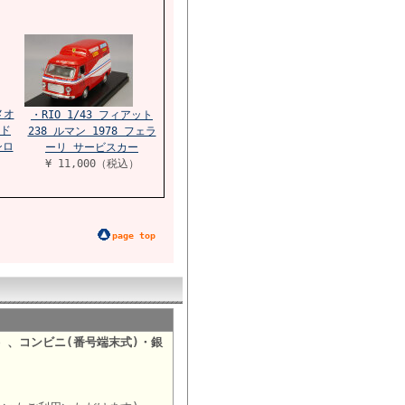
メオ
・RIO 1/43 フィアット
・ド
238 ルマン 1978 フェラ
シロ
ーリ サービスカー
¥ 11,000（税込）
page top
）、コンビニ(番号端末式)・銀
。