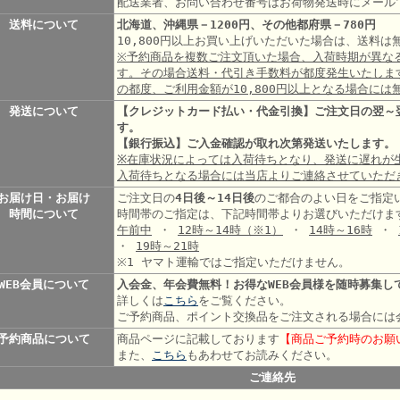
配送業者、お問い合わせ番号はお荷物発送時にメール
送料について
北海道、沖縄県－1200円、その他都府県－780円
10,800円以上お買い上げいただいた場合は、送料
※予約商品を複数ご注文頂いた場合、入荷時期が異な
す。その場合送料・代引き手数料が都度発生いたしま
の都度、ご利用金額が10,800円以上となる場合には
発送について
【クレジットカード払い・代金引換】ご注文日の翌～
す。
【銀行振込】ご入金確認が取れ次第発送いたします。
※在庫状況によっては入荷待ちとなり、発送に遅れが
入荷待ちとなる場合には当店よりご連絡させていただ
お届け日・お届け
ご注文日の
4日後～14日後
のご都合のよい日をご指定
時間について
時間帯のご指定は、下記時間帯よりお選びいただけま
午前中
・
12時～14時
（※1）
・
14時～16時
・
・
19時～21時
※1 ヤマト運輸ではご指定いただけません。
WEB会員について
入会金、年会費無料！お得なWEB会員様を随時募集し
詳しくは
こちら
をご覧ください。
ご予約商品、ポイント交換品をご注文される場合には
予約商品について
商品ページに記載しております
【商品ご予約時のお願
また、
こちら
もあわせてお読みください。
ご連絡先