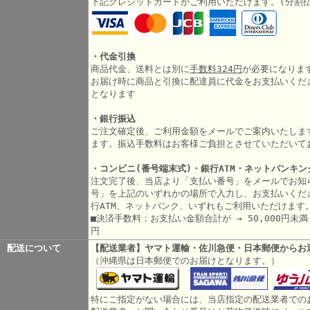
下記クレジットカードがご利用いただけます。(分割
・代金引換
商品代金、送料とは別に
手数料324円
が必要になりま
お届け時に商品と引換に配達員に代金をお支払いくだ
となります
・銀行振込
ご注文確定後、ご利用金額をメールでご案内いたしま
ます。振込手数料はお客様ご負担とさせていただいて
・コンビニ(番号端末式)・銀行ATM・ネットバンキン
注文完了後、当店より「支払い番号」をメールでお知
号」を上記のいずれかの場所で入力し、お支払いくだ
行ATM、ネットバンク、いずれもご利用いただけます
■決済手数料：お支払い金額合計が → 50,000円未満 3
円
配送について
【配送業者】ヤマト運輸・佐川急便・日本郵便からお
（沖縄県は日本郵便でのお届けとなります。）
特にご指定がない場合には、当店指定の配送業者での