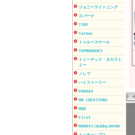
ジョニーライトニング
スパーク
TINY
Tarmac
トゥルースケール
TOPMARQUES
トミーテック・タカラト
ミー
ノレブ
ハイストーリー
PARA64
BM CREATIONS
BBR
First
MARK43/HobbyJAPAN
ミニチャンプス