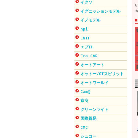
イクソ
イグニッションモデル
イノモデル
hpi
ENIF
エブロ
Era CAR
オートアート
オットー/GTスピリット
オートワールド
Cam@
京商
グリーンライト
国際貿易
CMC
シュコー