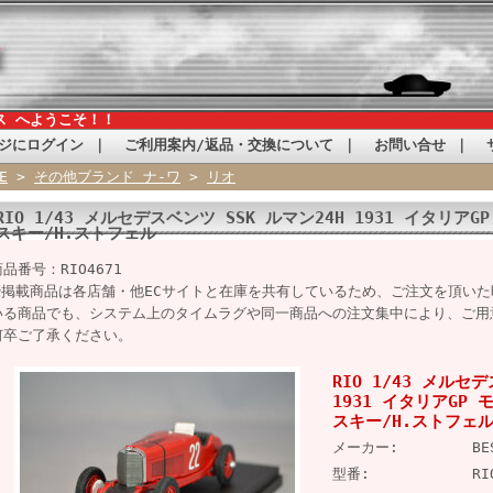
ス へようこそ！！
ジにログイン
｜
ご利用案内/返品・交換について
｜
お問い合せ
｜
E
>
その他ブランド ナ-ワ
>
リオ
RIO 1/43 メルセデスベンツ SSK ルマン24H 1931 イタリアG
スキー/H.ストフェル
商品番号：RIO4671
※掲載商品は各店舗・他ECサイトと在庫を共有しているため、ご注文を頂い
いる商品でも、システム上のタイムラグや同一商品への注文集中により、ご用
何卒ご了承ください。
RIO 1/43 メルセ
1931 イタリアGP 
スキー/H.ストフェ
メーカー:
BE
型番:
RI