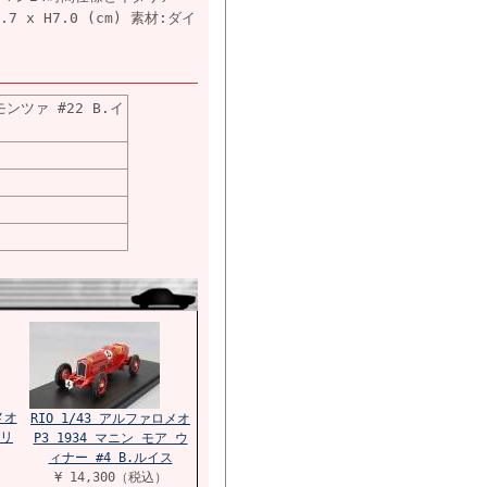
 x H7.0 (cm) 素材:ダイ
モンツァ #22 B.イ
メオ
RIO 1/43 アルファロメオ
ォリ
P3 1934 マニン モア ウ
ィナー #4 B.ルイス
¥ 14,300（税込）