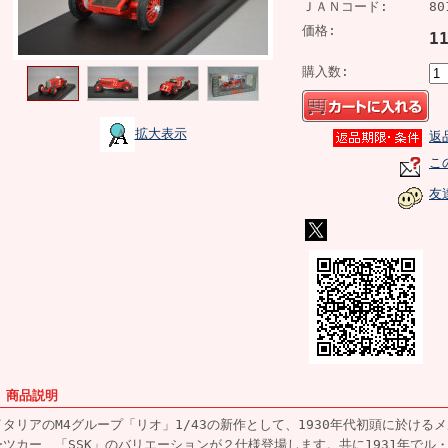
ＪＡＮコード:
80
価格:
1
購入数:
拡大表示
返
こ
友
■ 商品説明
イタリアのM4グループ「リオ」1/43の新作として、1930年代初頭に於け
ーツカー、「SSK」のバリエーションが２仕様登場します。共に1931年でル