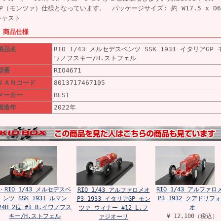
GP（モンツァ）仕様となっています。 パッケージサイズ: 約 W17.5 x D6.7
キャスト
■ 商品仕様
製品名
RIO 1/43 メルセデスベンツ SSK 1931 イタリアGP 
ワノフスキー/H.ストフェル
型番
RIO4671
ＪＡＮコード
8013717467105
メーカー
BEST
製造年
2022年
・RIO 1/43 メルセデスベ
RIO 1/43 アルファロ
RIO 1/43 アルファロメオ
ンツ SSK 1931 ルマン
P3 1932 クアドリフ
P3 1933 イタリアGP モン
24H 2位 #1 B.イワノフス
オ
ツァ ウィナー #12 L.フ
キー/H.ストフェル
¥ 12,100（税込）
ァジオーリ