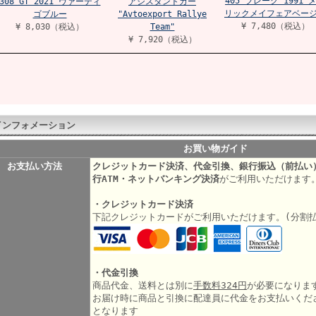
405 ブレーク 1991 
308 GT 2021 ヴァーティ
アシスタントカー
リックメイフェアベー
ゴブルー
"Avtoexport Rallye
¥ 7,480（税込）
¥ 8,030（税込）
Team"
¥ 7,920（税込）
インフォメーション
お買い物ガイド
お支払い方法
クレジットカード決済、代金引換、銀行振込（前払い
行ATM・ネットバンキング決済
がご利用いただけます
・クレジットカード決済
下記クレジットカードがご利用いただけます。(分割
・代金引換
商品代金、送料とは別に
手数料324円
が必要になりま
お届け時に商品と引換に配達員に代金をお支払いくだ
となります