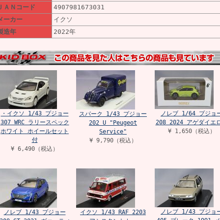
ＪＡＮコード
4907981673031
メーカー
イクソ
製造年
2022年
・イクソ 1/43 プジョー
ノレブ 1/64 プジョ
スパーク 1/43 プジョー
307 WRC ラリースペック
208 2024 アゲダイエ
202 U "Peugeot
ホワイト ホイールセット
¥ 1,650（税込）
Service"
付
¥ 9,790（税込）
¥ 6,490（税込）
ノレブ 1/43 プジョ
ノレブ 1/43 プジョー
イクソ 1/43 RAF 2203