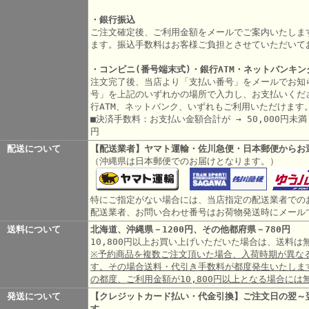
・銀行振込
ご注文確定後、ご利用金額をメールでご案内いたしま
ます。振込手数料はお客様ご負担とさせていただいて
・コンビニ(番号端末式)・銀行ATM・ネットバンキン
注文完了後、当店より「支払い番号」をメールでお知
号」を上記のいずれかの場所で入力し、お支払いくだ
行ATM、ネットバンク、いずれもご利用いただけます
■決済手数料：お支払い金額合計が → 50,000円未満 3
円
配送について
【配送業者】ヤマト運輸・佐川急便・日本郵便からお
（沖縄県は日本郵便でのお届けとなります。）
特にご指定がない場合には、当店指定の配送業者での
配送業者、お問い合わせ番号はお荷物発送時にメール
送料について
北海道、沖縄県－1200円、その他都府県－780円
10,800円以上お買い上げいただいた場合は、送料
※予約商品を複数ご注文頂いた場合、入荷時期が異な
す。その場合送料・代引き手数料が都度発生いたしま
の都度、ご利用金額が10,800円以上となる場合には
発送について
【クレジットカード払い・代金引換】ご注文日の翌～
す。