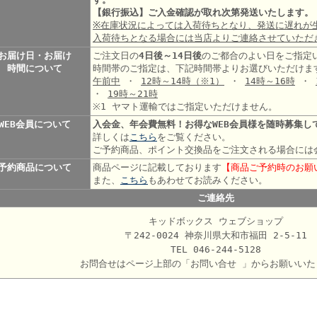
【銀行振込】ご入金確認が取れ次第発送いたします。
※在庫状況によっては入荷待ちとなり、発送に遅れが
入荷待ちとなる場合には当店よりご連絡させていただ
お届け日・お届け
ご注文日の
4日後～14日後
のご都合のよい日をご指定
時間について
時間帯のご指定は、下記時間帯よりお選びいただけま
午前中
・
12時～14時
（※1）
・
14時～16時
・
・
19時～21時
※1 ヤマト運輸ではご指定いただけません。
WEB会員について
入会金、年会費無料！お得なWEB会員様を随時募集し
詳しくは
こちら
をご覧ください。
ご予約商品、ポイント交換品をご注文される場合には
予約商品について
商品ページに記載しております
【商品ご予約時のお願
また、
こちら
もあわせてお読みください。
ご連絡先
キッドボックス ウェブショップ
〒242-0024 神奈川県大和市福田 2-5-11
TEL 046-244-5128
お問合せはページ上部の「お問い合せ 」からお願いいた