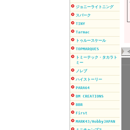
ジョニーライトニング
スパーク
TINY
Tarmac
トゥルースケール
TOPMARQUES
トミーテック・タカラト
ミー
ノレブ
ハイストーリー
PARA64
BM CREATIONS
BBR
First
MARK43/HobbyJAPAN
ミニチャンプス