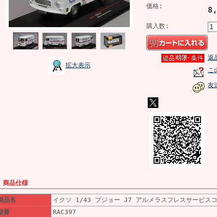
価格:
8
購入数:
返
拡大表示
こ
友
■ 商品仕様
製品名
イクソ 1/43 プジョー J7 アルメラスフレスサービス
型番
RAC397