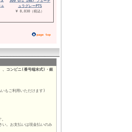
メタ
309 GTi 1987 フューチ
ジュ
ュラグレーPTS
¥ 8,030（税込）
page top
）、コンビニ(番号端末式)・銀
。
払いもご利用いただけます)
す。
さい。お支払いは現金払いのみ