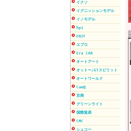
イクソ
イグニッションモデル
イノモデル
hpi
ENIF
エブロ
Era CAR
オートアート
オットー/GTスピリット
オートワールド
Cam@
京商
グリーンライト
国際貿易
CMC
シュコー