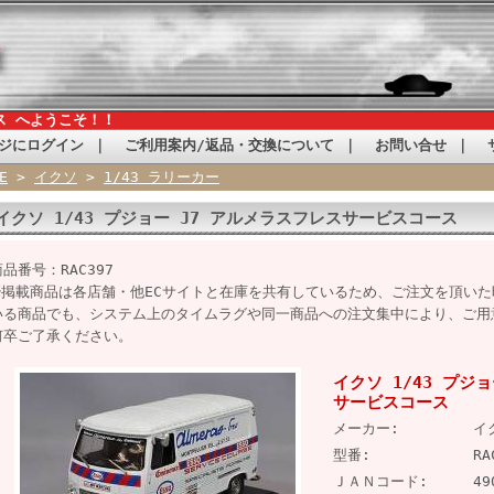
ス へようこそ！！
ジにログイン
｜
ご利用案内/返品・交換について
｜
お問い合せ
｜
E
>
イクソ
>
1/43 ラリーカー
イクソ 1/43 プジョー J7 アルメラスフレスサービスコース
商品番号：RAC397
※掲載商品は各店舗・他ECサイトと在庫を共有しているため、ご注文を頂い
いる商品でも、システム上のタイムラグや同一商品への注文集中により、ご用
何卒ご了承ください。
イクソ 1/43 プジ
サービスコース
メーカー:
イ
型番:
RA
ＪＡＮコード:
49