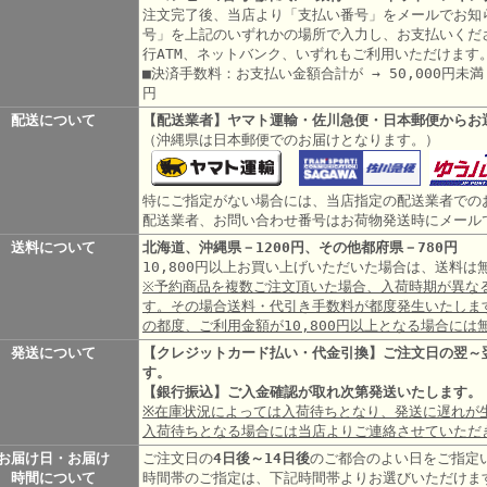
注文完了後、当店より「支払い番号」をメールでお知
号」を上記のいずれかの場所で入力し、お支払いくだ
行ATM、ネットバンク、いずれもご利用いただけます
■決済手数料：お支払い金額合計が → 50,000円未満 3
円
配送について
【配送業者】ヤマト運輸・佐川急便・日本郵便からお
（沖縄県は日本郵便でのお届けとなります。）
特にご指定がない場合には、当店指定の配送業者での
配送業者、お問い合わせ番号はお荷物発送時にメール
送料について
北海道、沖縄県－1200円、その他都府県－780円
10,800円以上お買い上げいただいた場合は、送料
※予約商品を複数ご注文頂いた場合、入荷時期が異な
す。その場合送料・代引き手数料が都度発生いたしま
の都度、ご利用金額が10,800円以上となる場合には
発送について
【クレジットカード払い・代金引換】ご注文日の翌～
す。
【銀行振込】ご入金確認が取れ次第発送いたします。
※在庫状況によっては入荷待ちとなり、発送に遅れが
入荷待ちとなる場合には当店よりご連絡させていただ
お届け日・お届け
ご注文日の
4日後～14日後
のご都合のよい日をご指定
時間について
時間帯のご指定は、下記時間帯よりお選びいただけま