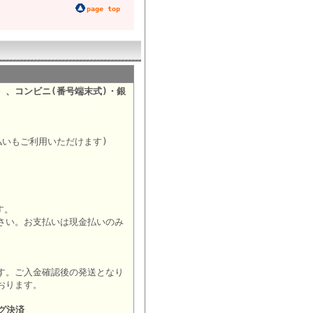
page top
）、コンビニ(番号端末式)・銀
。
払いもご利用いただけます)
す。
さい。お支払いは現金払いのみ
す。ご入金確認後の発送となり
おります。
グ決済