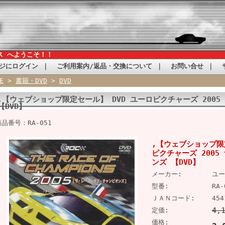
ス へようこそ！！
ジにログイン
｜
ご利用案内/返品・交換について
｜
お問い合せ
｜
E
>
書籍・DVD
>
DVD
,【ウェブショップ限定セール】 DVD ユーロピクチャーズ 200
【DVD】
商品番号：RA-051
,【ウェブショップ限
ピクチャーズ 200
ンズ 【DVD】
メーカー:
ユー
型番:
RA-
ＪＡＮコード:
454
4,
定価:
価格: