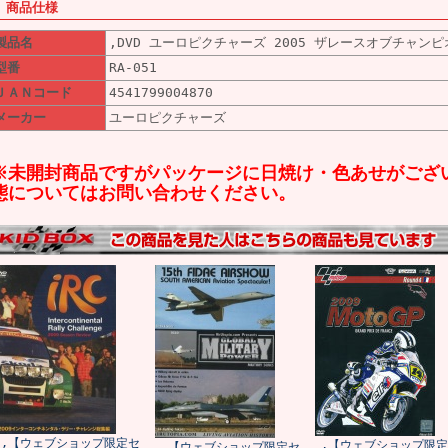
■ 商品仕様
製品名
,DVD ユーロピクチャーズ 2005 ザレースオブチャンピ
型番
RA-051
ＪＡＮコード
4541799004870
メーカー
ユーロピクチャーズ
※未開封商品ですがパッケージに日焼け・色あせがござ
態についてはお問い合わせください。
,【ウェブショップ限定セ
,【ウェブショップ限定
,【ウェブショップ限定セ