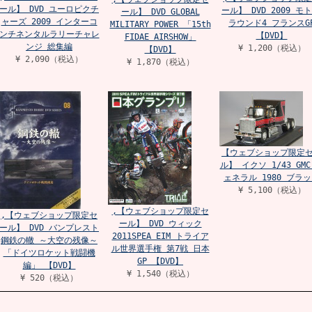
ール】 DVD ユーロピクチ
ール】 DVD 2009 モト
ール】 DVD GLOBAL
ャーズ 2009 インターコ
ラウンド4 フランスG
MILITARY POWER 「15th
ンチネンタルラリーチャレ
【DVD】
FIDAE AIRSHOW」
ンジ 総集編
¥ 1,200（税込）
【DVD】
¥ 2,090（税込）
¥ 1,870（税込）
【ウェブショップ限定
ル】 イクソ 1/43 GMC
ェネラル 1980 ブラ
¥ 5,100（税込）
,【ウェブショップ限定セ
,【ウェブショップ限定セ
ール】 DVD ウィック
ール】 DVD バンプレスト
2011SPEA EIM トライア
鋼鉄の轍 ～大空の残像～
ル世界選手権 第7戦 日本
「ドイツロケット戦闘機
GP 【DVD】
編」 【DVD】
¥ 1,540（税込）
¥ 520（税込）