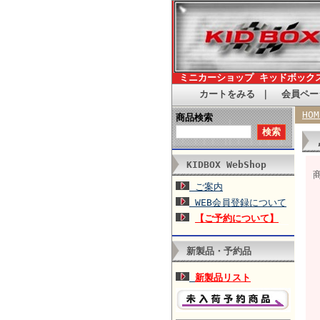
ミニカーショップ キッドボック
カートをみる
｜
会員ペー
HOM
商品検索
KIDBOX WebShop
ご案内
WEB会員登録について
【ご予約について】
新製品・予約品
新製品リスト