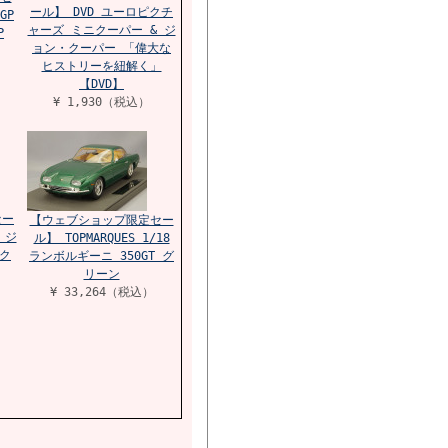
ール】 DVD ユーロピクチ
GP
ャーズ ミニクーパー & ジ
P
ョン・クーパー 「偉大な
ヒストリーを紐解く」
【DVD】
¥ 1,930（税込）
セー
【ウェブショップ限定セー
 ジ
ル】 TOPMARQUES 1/18
ック
ランボルギーニ 350GT グ
リーン
¥ 33,264（税込）