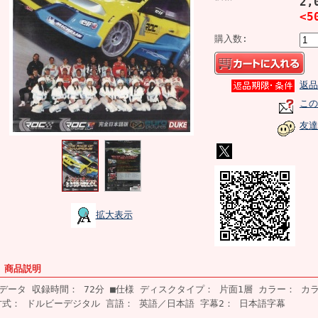
2,
<5
購入数:
返品
この
友達
拡大表示
■ 商品説明
■データ 収録時間： 72分 ■仕様 ディスクタイプ： 片面1層 カラー： カ
方式： ドルビーデジタル 言語： 英語／日本語 字幕2： 日本語字幕