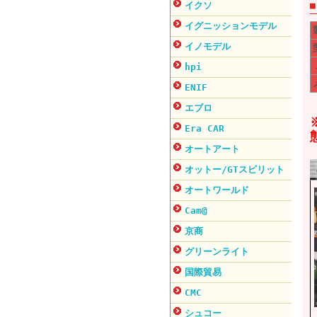
イクソ
イグニッションモデル
イノモデル
hpi
ENIF
エブロ
Era CAR
オートアート
オットー/GTスピリット
オートワールド
Cam@
京商
グリーンライト
国際貿易
CMC
シュコー