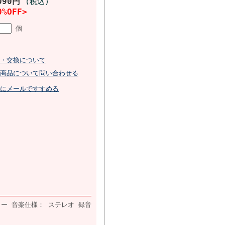
090円
(税込)
0%OFF>
個
・交換について
商品について問い合わせる
にメールですすめる
ラー 音楽仕様： ステレオ 録音