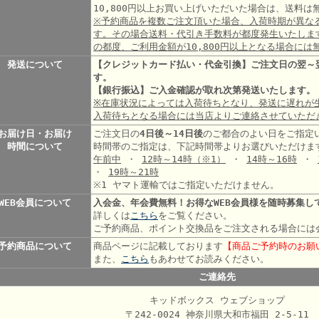
10,800円以上お買い上げいただいた場合は、送料
※予約商品を複数ご注文頂いた場合、入荷時期が異な
す。その場合送料・代引き手数料が都度発生いたしま
の都度、ご利用金額が10,800円以上となる場合には
発送について
【クレジットカード払い・代金引換】ご注文日の翌～
す。
【銀行振込】ご入金確認が取れ次第発送いたします。
※在庫状況によっては入荷待ちとなり、発送に遅れが
入荷待ちとなる場合には当店よりご連絡させていただ
お届け日・お届け
ご注文日の
4日後～14日後
のご都合のよい日をご指定
時間について
時間帯のご指定は、下記時間帯よりお選びいただけま
午前中
・
12時～14時
（※1）
・
14時～16時
・
・
19時～21時
※1 ヤマト運輸ではご指定いただけません。
WEB会員について
入会金、年会費無料！お得なWEB会員様を随時募集し
詳しくは
こちら
をご覧ください。
ご予約商品、ポイント交換品をご注文される場合には
予約商品について
商品ページに記載しております
【商品ご予約時のお願
また、
こちら
もあわせてお読みください。
ご連絡先
キッドボックス ウェブショップ
〒242-0024 神奈川県大和市福田 2-5-11