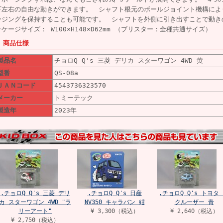
下左右の自由な動きができます。 シャフト根元のボールジョイント機構によ
ージングを保持することも可能です。 シャフトを外側に引き出すことで動き
ッケージサイズ： W100×H148×D62mm （ブリスター：全種共通サイズ）
■ 商品仕様
製品名
チョロQ Q's 三菱 デリカ スターワゴン 4WD 黄
型番
QS-08a
ＪＡＮコード
4543736323570
メーカー
トミーテック
製造年
2023年
,チョロQ Q's 三菱 デリ
,チョロQ Q's 日産
,チョロQ Q's トヨタ 
カ スターワゴン 4WD "ラ
NV350 キャラバン 紺
クルーザー 青
リーアート"
¥ 3,300（税込）
¥ 2,640（税込）
¥ 2,750（税込）