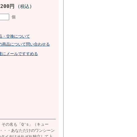
,200円
(税込)
個
品・交換について
の商品について問い合わせる
達にメールですすめる
その名も「Q's」（キュー
・・・あなただけのワンシーン
のタイヤはそれぞれ独立して上