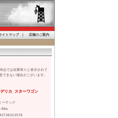
サイトマップ
｜
店舗のご案内
た時点では在庫有りと表示されて
意できない場合がございます。
菱 デリカ スターワゴン
ミーテック
-08a
43736323570