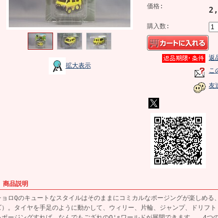
価格:
2
購入数:
返
拡大表示
こ
友
■ 商品説明
チョロQのキュートなスタイルはそのままにコミカルなポージングが楽しめる、
ズ）。タイヤを手足のように動かして、ウィリー、片輪、ジャンプ、ドリフト
をポージングすれば、なんでもござれのQ'sワールドが展開できます。 4つ