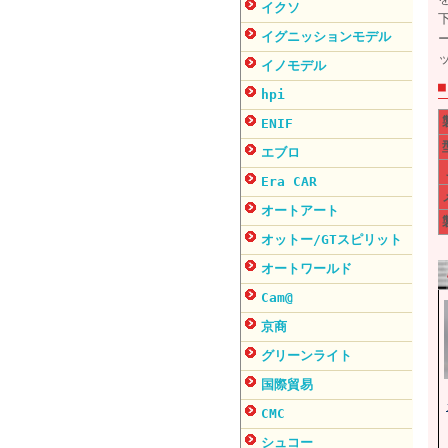
イクソ
イグニッションモデル
イノモデル
hpi
ENIF
エブロ
Era CAR
オートアート
オットー/GTスピリット
オートワールド
Cam@
京商
グリーンライト
国際貿易
CMC
シュコー