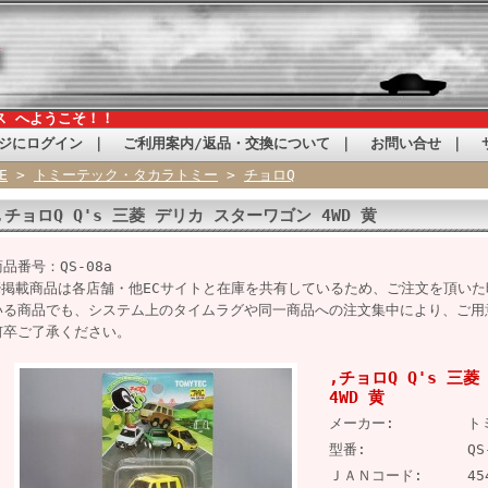
ス へようこそ！！
ジにログイン
｜
ご利用案内/返品・交換について
｜
お問い合せ
｜
E
>
トミーテック・タカラトミー
>
チョロQ
,チョロQ Q's 三菱 デリカ スターワゴン 4WD 黄
商品番号：QS-08a
※掲載商品は各店舗・他ECサイトと在庫を共有しているため、ご注文を頂い
いる商品でも、システム上のタイムラグや同一商品への注文集中により、ご用
何卒ご了承ください。
,チョロQ Q's 三
4WD 黄
メーカー:
ト
型番:
QS
ＪＡＮコード:
45