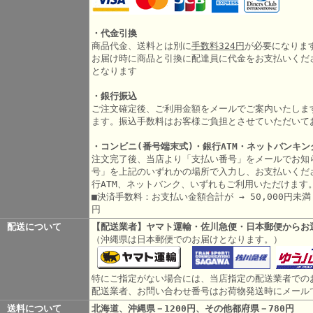
・代金引換
商品代金、送料とは別に
手数料324円
が必要になりま
お届け時に商品と引換に配達員に代金をお支払いくだ
となります
・銀行振込
ご注文確定後、ご利用金額をメールでご案内いたしま
ます。振込手数料はお客様ご負担とさせていただいて
・コンビニ(番号端末式)・銀行ATM・ネットバンキン
注文完了後、当店より「支払い番号」をメールでお知
号」を上記のいずれかの場所で入力し、お支払いくだ
行ATM、ネットバンク、いずれもご利用いただけます
■決済手数料：お支払い金額合計が → 50,000円未満 3
円
配送について
【配送業者】ヤマト運輸・佐川急便・日本郵便からお
（沖縄県は日本郵便でのお届けとなります。）
特にご指定がない場合には、当店指定の配送業者での
配送業者、お問い合わせ番号はお荷物発送時にメール
送料について
北海道、沖縄県－1200円、その他都府県－780円