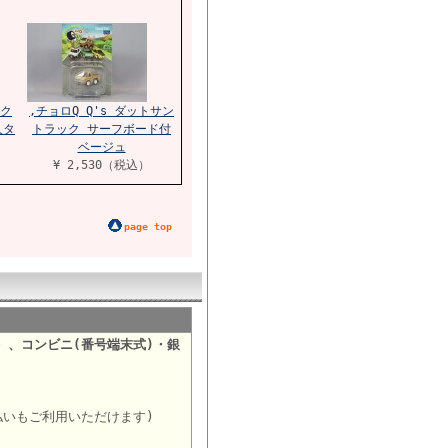
 ク
,チョロQ Q's ダットサン
人タ
トラック サーフボード付
ベージュ
¥ 2,530（税込）
page top
）、コンビニ(番号端末式)・銀
。
払いもご利用いただけます)