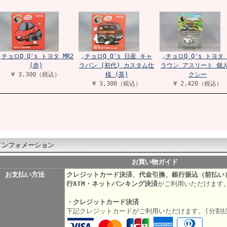
,チョロQ Q's トヨタ MR2
,チョロQ Q's 日産 キャ
,チョロQ Q's トヨタ
(赤)
ラバン (初代) カスタム仕
ラウン アスリート 個
¥ 3,300（税込）
様 (茶)
クシー
¥ 3,300（税込）
¥ 2,420（税込）
インフォメーション
お買い物ガイド
お支払い方法
クレジットカード決済、代金引換、銀行振込（前払い
行ATM・ネットバンキング決済
がご利用いただけます
・クレジットカード決済
下記クレジットカードがご利用いただけます。(分割