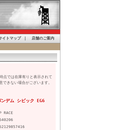
サイトマップ
｜
店舗のご案内
た時点では在庫有りと表示されて
意できない場合がございます。
4 パンデム シビック EG6
P RACE
640206
62129857416