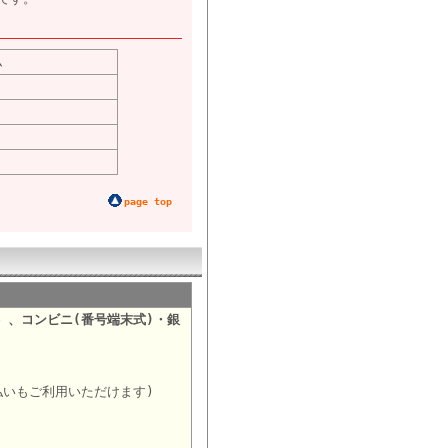
ム
page top
）、コンビニ(番号端末式)・銀
。
払いもご利用いただけます)