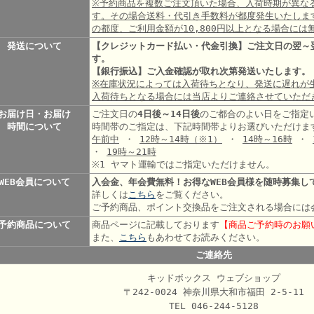
※予約商品を複数ご注文頂いた場合、入荷時期が異な
す。その場合送料・代引き手数料が都度発生いたしま
の都度、ご利用金額が10,800円以上となる場合には
発送について
【クレジットカード払い・代金引換】ご注文日の翌～
す。
【銀行振込】ご入金確認が取れ次第発送いたします。
※在庫状況によっては入荷待ちとなり、発送に遅れが
入荷待ちとなる場合には当店よりご連絡させていただ
お届け日・お届け
ご注文日の
4日後～14日後
のご都合のよい日をご指定
時間について
時間帯のご指定は、下記時間帯よりお選びいただけま
午前中
・
12時～14時
（※1）
・
14時～16時
・
・
19時～21時
※1 ヤマト運輸ではご指定いただけません。
WEB会員について
入会金、年会費無料！お得なWEB会員様を随時募集し
詳しくは
こちら
をご覧ください。
ご予約商品、ポイント交換品をご注文される場合には
予約商品について
商品ページに記載しております
【商品ご予約時のお願
また、
こちら
もあわせてお読みください。
ご連絡先
キッドボックス ウェブショップ
〒242-0024 神奈川県大和市福田 2-5-11
TEL 046-244-5128