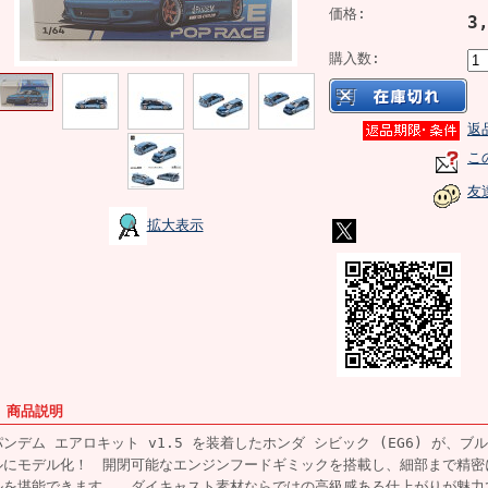
価格:
3
購入数:
返
こ
友
拡大表示
■ 商品説明
パンデム エアロキット v1.5 を装着したホンダ シビック (EG6) が、ブ
ルにモデル化！ 開閉可能なエンジンフードギミックを搭載し、細部まで精密
ルを堪能できます。 ダイキャスト素材ならではの高級感ある仕上がりが魅力