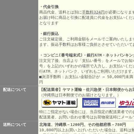
・代金引換
商品代金、送料とは別に
手数料324円
が必要になりま
お届け時に商品と引換に配達員に代金をお支払いくだ
となります
・銀行振込
ご注文確定後、ご利用金額をメールでご案内いたしま
ます。振込手数料はお客様ご負担とさせていただいて
・コンビニ(番号端末式)・銀行ATM・ネットバンキン
注文完了後、当店より「支払い番号」をメールでお知
号」を上記のいずれかの場所で入力し、お支払いくだ
行ATM、ネットバンク、いずれもご利用いただけます
■決済手数料：お支払い金額合計が → 50,000円未満 3
円
配送について
【配送業者】ヤマト運輸・佐川急便・日本郵便からお
（沖縄県は日本郵便でのお届けとなります。）
特にご指定がない場合には、当店指定の配送業者での
配送業者、お問い合わせ番号はお荷物発送時にメール
送料について
北海道、沖縄県－1200円、その他都府県－780円
10,800円以上お買い上げいただいた場合は、送料