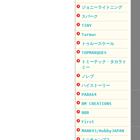
ジョニーライトニング
スパーク
TINY
Tarmac
トゥルースケール
TOPMARQUES
トミーテック・タカラト
ミー
ノレブ
ハイストーリー
PARA64
BM CREATIONS
BBR
First
MARK43/HobbyJAPAN
ミニチャンプス