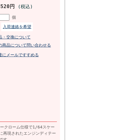
,520円
(税込)
個
入荷連絡を希望
品・交換について
の商品について問い合わせる
達にメールですすめる
ルークローム仕様で1/64スケー
に再現されたエンジンディテー
です。