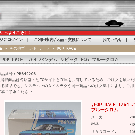
ス へようこそ！！
ジにログイン
｜
ご利用案内/返品・交換について
｜
お問い合せ
｜
E
>
その他ブランド ナ-ワ
>
POP RACE
,POP RACE 1/64 パンデム シビック EG6 ブルークロム
品番号：PR640206
※掲載商品は各店舗・他ECサイトと在庫を共有しているため、ご注文を頂い
いる商品でも、システム上のタイムラグや同一商品への注文集中により、ご用
何卒ご了承ください。
,POP RACE 1/6
ブルークロム
メーカー:
PO
型番:
PR
ＪＡＮコード:
45