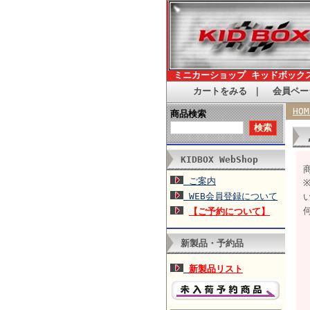
ミニカーショップ キッドボック
カートをみる
｜
会員ペー
HOM
商品検索
KIDBOX WebShop
商
ご案内
WEB会員登録について
【ご予約について】
新製品・予約品
新製品リスト