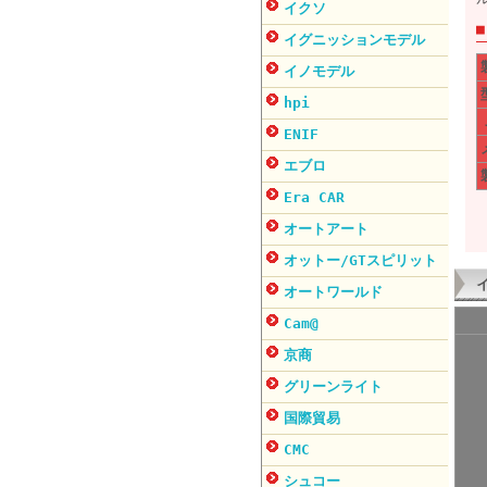
イクソ
イグニッションモデル
イノモデル
hpi
ENIF
エブロ
Era CAR
オートアート
オットー/GTスピリット
オートワールド
Cam@
京商
グリーンライト
国際貿易
CMC
シュコー