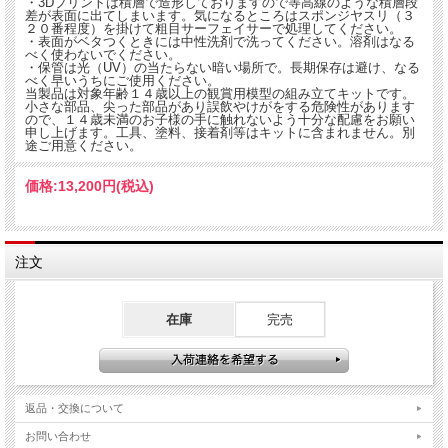
・3Dプリントは積層で造形しておりますので等高線のような積層段
差が表面に出てしまいます。気になるところはスポンジヤスリ（３
２０番程度）を掛けて粗目サーフェイサーで処理してください。
・表面がベタつくときには中性洗剤で洗ってください。溶剤はなる
べく使わないでください。
・保管は光（UV）の当たらない暗い場所で。長期保存は避け、なる
べく早いうちにご使用ください。
当製品は対象年齢１４歳以上の観賞用模型の組み立てキットです。
小さな部品、尖った部品があり誤飲やけがをする危険性があります
ので、１４歳未満のお子様の手に触れないよう十分な配慮をお願い
申し上げます。工具、塗料、接着剤等はキットに含まれません。別
途ご用意ください。
価格:
13,200円
(税込)
注文
在庫
完売
返品・交換について
お問い合わせ