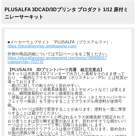
PLUSALFA 3DCAD/3Dプリンタ プロダクト 1/12 原付ミ
ニレーサーキット
■メーカーウェブサイト 「PLUSALFA（プラスアルファ）」
https://plusalfaromeo.amebaownd.com/
作例や商品詳細については下記ページををご覧ください。
https://plusalfaromeo.amebaownd.com/posts/39890826?
categoryIds=753732
【PLUSALFA 3Dプリントパーツ共通 組立注意点】
当キットは光造形３Dプリンターで出力した素材をそのまま使って
おり、一般的なプラモデルの素材（ポリスチレン・PS）とは性質が
違っております。
・曲げに対しての粘りがなく折れやすい。
・溶剤で溶けにくく溶着系接着剤（タミヤセメントなど）は使えま
せん。瞬間接着剤やエポキシ接着剤を推奨。
・塗装はメタルプライマーやサーフェイサー（タミヤスーパーサー
フェイサー推奨）を下塗りすることでプラモデル用塗料が使用可
能。
・薄いパーツは溶剤で変形することがあります。塗料を一度に厚塗
りすることは避けてください。
・３Dプリントはサポートと呼ばれるトラス状構造材で固定されて
おり使うときは切り離す必要があります。折れやすそうな細かいパ
ーツはエッチングソーで丁寧に切取りをお願いします。
・嵌め合わせのクリアランスは最小で設計しております。嵌め合わ
せ面の塗膜が厚くならないようご注意ください。