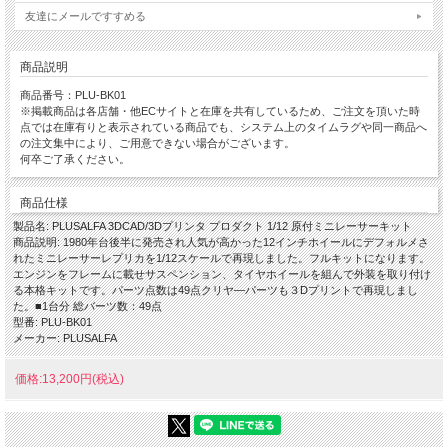
友達にメールですすめる
商品説明
商品番号：PLU-BK01
※掲載商品は各店舗・他ECサイトと在庫を共有しているため、ご注文を頂いた時
点では在庫有りと表示されている商品でも、システム上のタイムラグや同一商品へ
の注文集中により、ご用意できない場合がございます。
何卒ご了承ください。
商品仕様
製品名: PLUSALFA 3DCAD/3Dプリンタ プロダクト 1/12 原付ミニレーサーキット
商品説明: 1980年台後半に発売され人気が高かった12インチホイールにデフォルメさ
れたミニレーサーレプリカを1/12スケールで再現しました。フルキットになります。
エンジンをフレームに載せサスペンション、タイヤホイールを組んで外装を取り付け
る本格キットです。パーツ点数は49点クリヤ―パーツも３Dプリントで再現しまし
た。■1台分 総バーツ数：49点
型番: PLU-BK01
メーカー: PLUSALFA
価格:13,200円(税込)