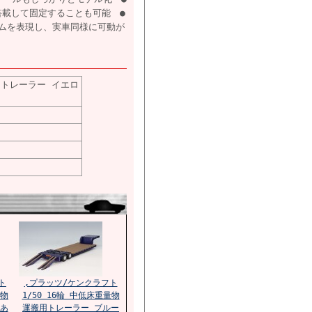
搭載して固定することも可能 ●
ムを表現し、実車同様に可動が
用トレーラー イエロ
ト
,プラッツ/ケンクラフト
量物
1/50 16輪 中低床重量物
あ
運搬用トレーラー ブルー