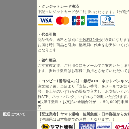
・クレジットカード決済
下記クレジットカードがご利用いただけます。(分割
・代金引換
商品代金、送料とは別に
手数料324円
が必要になりま
お届け時に商品と引換に配達員に代金をお支払いくだ
となります
・銀行振込
ご注文確定後、ご利用金額をメールでご案内いたしま
ます。振込手数料はお客様ご負担とさせていただいて
・コンビニ(番号端末式)・銀行ATM・ネットバンキン
注文完了後、当店より「支払い番号」をメールでお知
号」を上記のいずれかの場所で入力し、お支払いくだ
行ATM、ネットバンク、いずれもご利用いただけます
■決済手数料：お支払い金額合計が → 50,000円未満 3
円
配送について
【配送業者】ヤマト運輸・佐川急便・日本郵便からお
（沖縄県は日本郵便でのお届けとなります。）