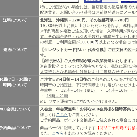
特にご指定がない場合には、当店指定の配送業者での
配送業者、お問い合わせ番号はお荷物発送時にメール
送料について
北海道、沖縄県－1200円、その他都府県－780円
10,800円以上お買い上げいただいた場合は、送料
※予約商品を複数ご注文頂いた場合、入荷時期が異な
す。その場合送料・代引き手数料が都度発生いたしま
の都度、ご利用金額が10,800円以上となる場合には
発送について
【クレジットカード払い・代金引換】ご注文日の翌～
す。
【銀行振込】ご入金確認が取れ次第発送いたします。
※在庫状況によっては入荷待ちとなり、発送に遅れが
入荷待ちとなる場合には当店よりご連絡させていただ
お届け日・お届け
ご注文日の
4日後～14日後
のご都合のよい日をご指定
時間について
時間帯のご指定は、下記時間帯よりお選びいただけま
午前中
・
12時～14時
（※1）
・
14時～16時
・
・
19時～21時
※1 ヤマト運輸ではご指定いただけません。
WEB会員について
入会金、年会費無料！お得なWEB会員様を随時募集し
詳しくは
こちら
をご覧ください。
ご予約商品、ポイント交換品をご注文される場合には
予約商品について
商品ページに記載しております
【商品ご予約時のお願
また、
こちら
もあわせてお読みください。