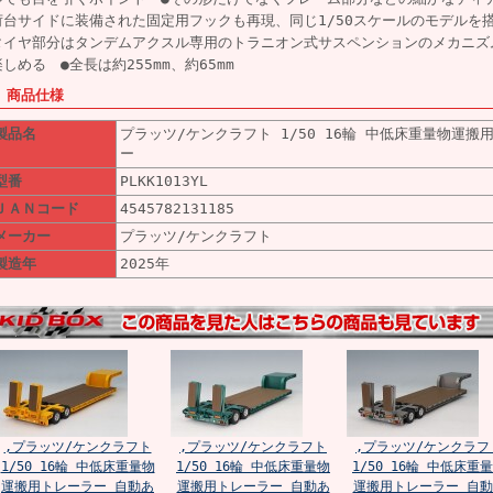
荷台サイドに装備された固定用フックも再現、同じ1/50スケールのモデルを
タイヤ部分はタンデムアクスル専用のトラニオン式サスペンションのメカニズ
楽しめる ●全長は約255mm、約65mm
■ 商品仕様
製品名
プラッツ/ケンクラフト 1/50 16輪 中低床重量物運搬
ー
型番
PLKK1013YL
ＪＡＮコード
4545782131185
メーカー
プラッツ/ケンクラフト
製造年
2025年
,プラッツ/ケンクラフト
,プラッツ/ケンクラフト
,プラッツ/ケンクラフ
1/50 16輪 中低床重量物
1/50 16輪 中低床重量物
1/50 16輪 中低床重
運搬用トレーラー 自動あ
運搬用トレーラー 自動あ
運搬用トレーラー 自動