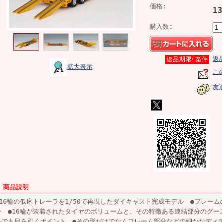
価格:
1
購入数:
返
拡大表示
こ
友
■ 商品説明
●16輪の低床トレーラを1/50で再現したダイキャスト完成モデル ●フレー
ー ●16輪が装着されたタイヤのボリュームと、その特徴ある連結部分のグー
ルでも目を引くポイント ●その形だけでなくフレーム部分などの細かなディ