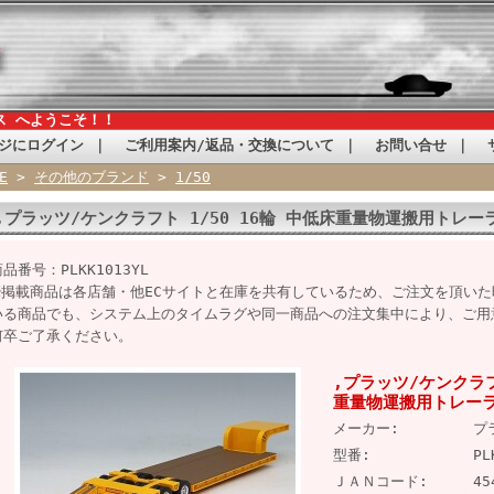
ス へようこそ！！
ジにログイン
｜
ご利用案内/返品・交換について
｜
お問い合せ
｜
E
>
その他のブランド
>
1/50
,プラッツ/ケンクラフト 1/50 16輪 中低床重量物運搬用トレー
品番号：PLKK1013YL
※掲載商品は各店舗・他ECサイトと在庫を共有しているため、ご注文を頂い
いる商品でも、システム上のタイムラグや同一商品への注文集中により、ご用
何卒ご了承ください。
,プラッツ/ケンクラフ
重量物運搬用トレー
メーカー:
プ
型番:
PL
ＪＡＮコード:
45