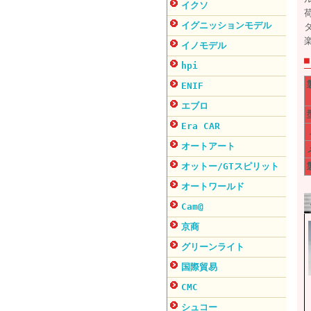
イクソ
イグニッションモデル
イノモデル
hpi
ENIF
エブロ
Era CAR
オートアート
オットー/GTスピリット
オートワールド
Cam@
京商
グリーンライト
国際貿易
CMC
シュコー