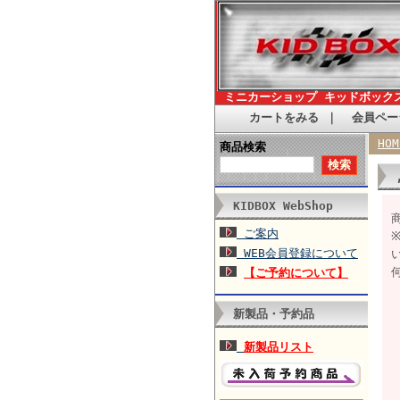
ミニカーショップ キッドボック
カートをみる
｜
会員ペー
HOM
商品検索
KIDBOX WebShop
商
ご案内
WEB会員登録について
【ご予約について】
新製品・予約品
新製品リスト