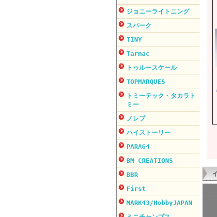
ジョニーライトニング
スパーク
TINY
Tarmac
トゥルースケール
TOPMARQUES
トミーテック・タカラト
ミー
ノレブ
ハイストーリー
PARA64
BM CREATIONS
BBR
First
MARK43/HobbyJAPAN
ミニチャンプス