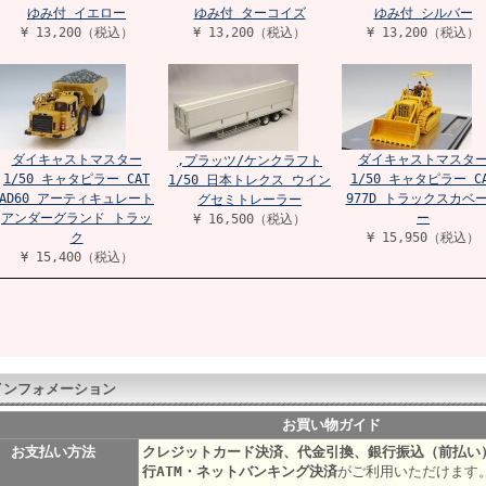
ゆみ付 イエロー
ゆみ付 ターコイズ
ゆみ付 シルバー
¥ 13,200（税込）
¥ 13,200（税込）
¥ 13,200（税込）
ダイキャストマスター
ダイキャストマスタ
,プラッツ/ケンクラフト
1/50 キャタピラー CAT
1/50 キャタピラー C
1/50 日本トレクス ウイン
AD60 アーティキュレート
977D トラックスカベ
グセミトレーラー
アンダーグランド トラッ
ー
¥ 16,500（税込）
ク
¥ 15,950（税込）
¥ 15,400（税込）
インフォメーション
お買い物ガイド
お支払い方法
クレジットカード決済、代金引換、銀行振込（前払い
行ATM・ネットバンキング決済
がご利用いただけます