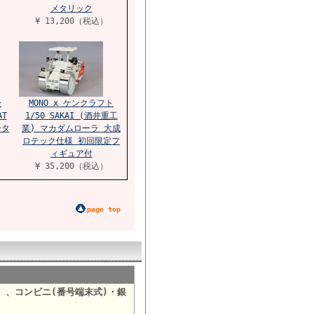
メタリック
¥ 13,200（税込）
ー
MONO x ケンクラフト
AT
1/50 SAKAI (酒井重工
ータ
業) マカダムローラ 大成
ロテック仕様 初回限定フ
ィギュア付
¥ 35,200（税込）
page top
）、コンビニ(番号端末式)・銀
。